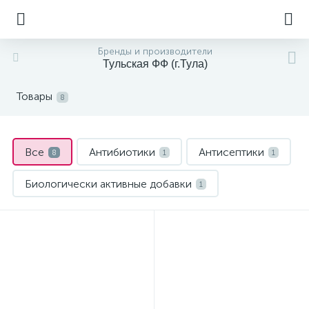
Бренды и производители
Тульская ФФ (г.Тула)
Товары
8
Все
Антибиотики
Антисептики
8
1
1
Биологически активные добавки
1
Для лечения кожи
4
Обезболивающие и противовоспалительные
1