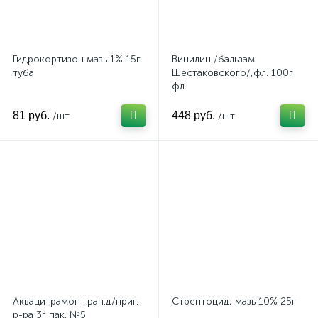
Гидрокортизон мазь 1% 15г
Винилин /бальзам
туба
Шестаковского/,фл. 100г
фл.
81 руб.
448 руб.
/шт
/шт
Аквацитрамон гран.д/приг.
Стрептоцид, мазь 10% 25г
р-ра 3г пак. №5