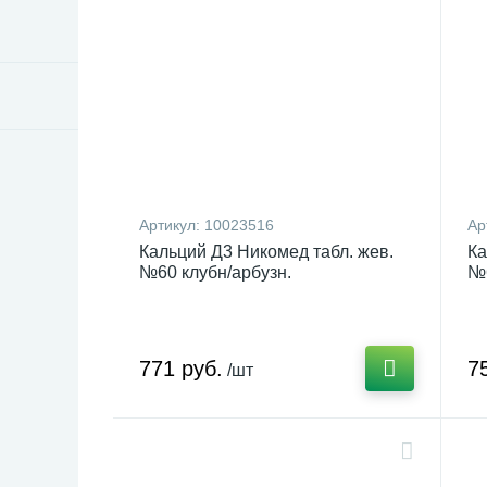
Артикул:
10023516
Ар
Кальций Д3 Никомед табл. жев.
Ка
№60 клубн/арбузн.
№6
771 руб.
7
/шт