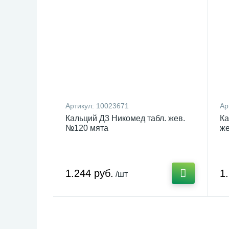
Артикул:
10023671
Ар
Кальций Д3 Никомед табл. жев.
Ка
№120 мята
же
1.244 руб.
1
/шт