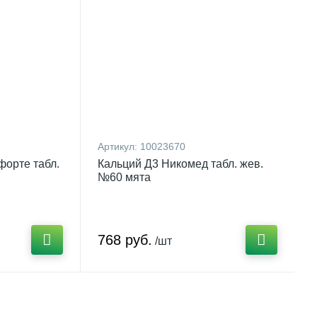
Артикул:
10023670
форте табл.
Кальций Д3 Никомед табл. жев.
№60 мята
768 руб.
/шт