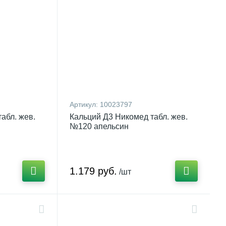
Артикул:
10023797
абл. жев.
Кальций Д3 Никомед табл. жев.
№120 апельсин
1.179 руб.
/шт