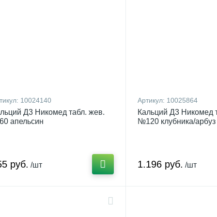
тикул:
10024140
Артикул:
10025864
льций Д3 Никомед табл. жев.
Кальций Д3 Никомед т
0 апельсин
№120 клубника/арбуз
55 руб.
1.196 руб.
/шт
/шт