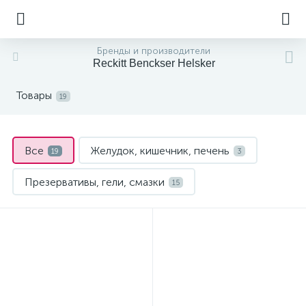
Бренды и производители
Reckitt Benckser Helsker
Товары
19
Все
Желудок, кишечник, печень
19
3
Презервативы, гели, смазки
15
Средства от глистов, вшей, чесотки
1