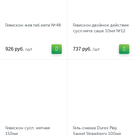
Гевискон жев.таб.мята №48
Гевискон двойное действие
сусп.мята саше 10мл №12
926 руб.
737 руб.
/шт
/шт
Гевискон сусп. мятная
Гель-смазка Durex Play
150мл
Sweet Strawberry 100мл