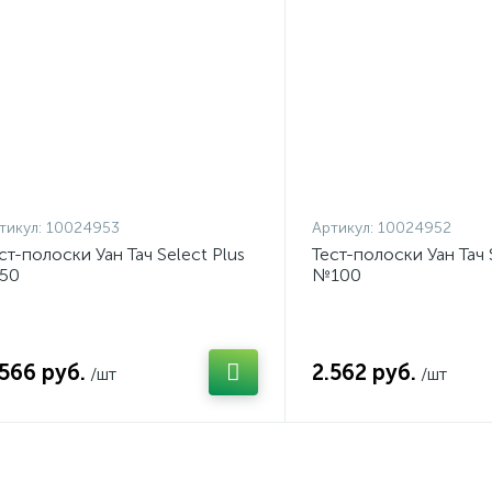
тикул:
10024953
Артикул:
10024952
ст-полоски Уан Тач Select Plus
Тест-полоски Уан Тач 
50
№100
.566 руб.
2.562 руб.
/шт
/шт