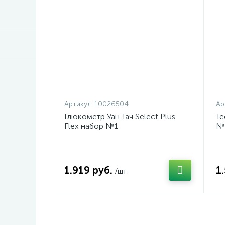
Артикул:
10026504
Ар
Глюкометр Уан Тач Select Plus
Те
Flex набор №1
№
1.919 руб.
1
/шт