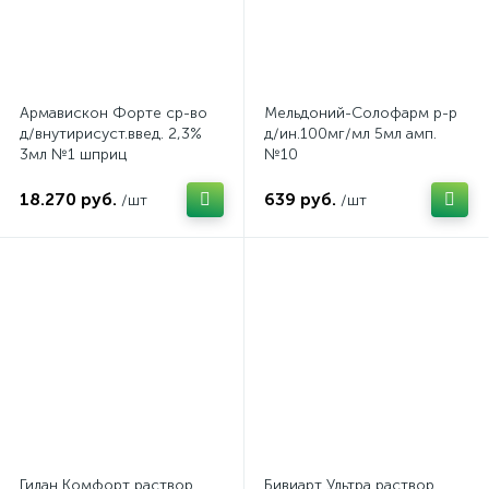
Армавискон Форте ср-во
Мельдоний-Солофарм р-р
д/внутирисуст.введ. 2,3%
д/ин.100мг/мл 5мл амп.
3мл №1 шприц
№10
18.270 руб.
639 руб.
/шт
/шт
Гилан Комфорт раствор
Бивиарт Ультра раствор