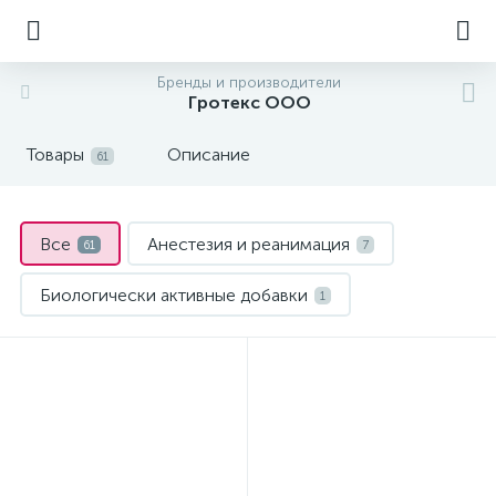
Бренды и производители
Гротекс ООО
Товары
Описание
61
Все
Анестезия и реанимация
61
7
Биологически активные добавки
1
Витамины и минералы
Для лечения глаз
2
9
Для лечения кожи
1
Для нормализации обмена веществ
5