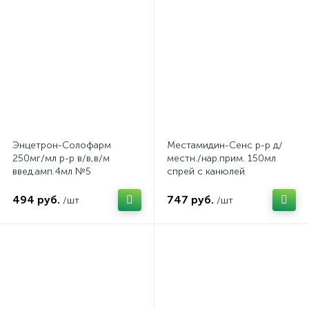
Энцетрон-Солофарм
Местамидин-Сенс р-р д/
250мг/мл р-р в/в,в/м
местн./нар.прим. 150мл
введ.амп.4мл №5
спрей с канюлей
494 руб.
747 руб.
/шт
/шт