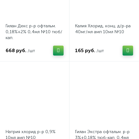
Дыхательная система
2
Неврология, психиатрия
3
Гилан Декс р-р офтальм.
Калия Хлорид, конц. д/р-ра
Обезболивающие и противовоспалительные
1
0,18%+2% 0,4мл №10 тюб/
40мг/мл амп 10мл №10
кап.
Сердечно-сосудистые препараты
2
668 руб.
165 руб.
/шт
/шт
Средства по уходу за линзами
Суставы
1
2
Увлажняющие капли
Ухо, горло, нос
10
15
Натрия хлорид р-р 0,9%
Гилан Экстра офтальм. р-р
10мл амп №10
3%+0,18% тюб-кап. 0,4мл