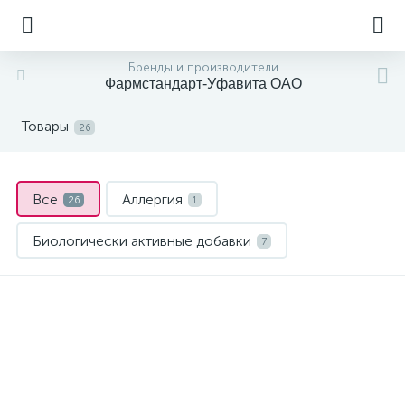
Бренды и производители
Фармстандарт-Уфавита ОАО
Товары
26
Все
Аллергия
26
1
Биологически активные добавки
7
Витамины и минералы
Для лечения глаз
9
1
Для нормализации обмена веществ
4
Неврология, психиатрия
1