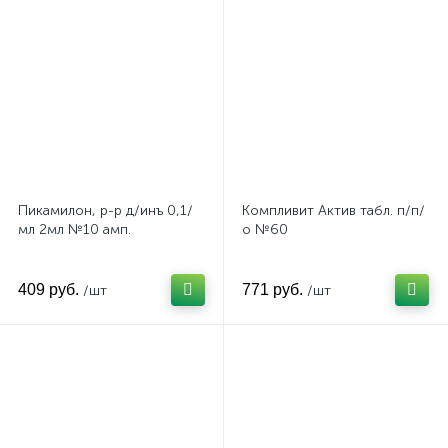
Пикамилон, р-р д/инъ 0,1/
Компливит Актив табл. п/п/
мл 2мл №10 амп.
о №60
409 руб.
771 руб.
/шт
/шт