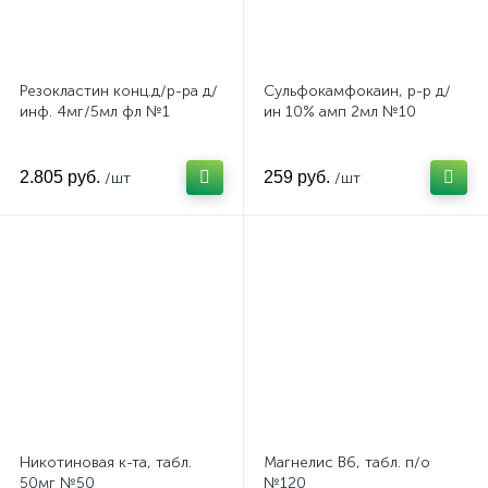
Противовирусные средства
2
Сердечно-сосудистые препараты
1
Резокластин конц.д/р-ра д/
Сульфокамфокаин, р-р д/
инф. 4мг/5мл фл №1
ин 10% амп 2мл №10
2.805 руб.
259 руб.
/шт
/шт
Никотиновая к-та, табл.
Магнелис B6, табл. п/о
50мг №50
№120