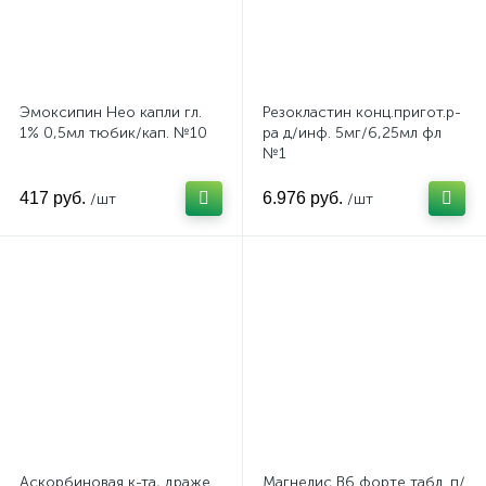
Эмоксипин Нео капли гл.
Резокластин конц.пригот.р-
1% 0,5мл тюбик/кап. №10
ра д/инф. 5мг/6,25мл фл
№1
417 руб.
6.976 руб.
/шт
/шт
Аскорбиновая к-та, драже
Магнелис B6 форте табл .п/