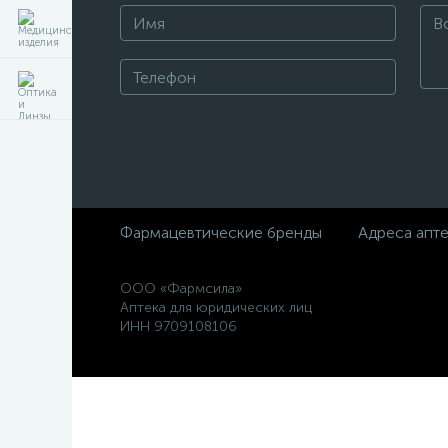
Фармацевтические бренды
Адреса апт
ООО «Фармсила»
Аптека для юридических лиц
ИНН 9709108106