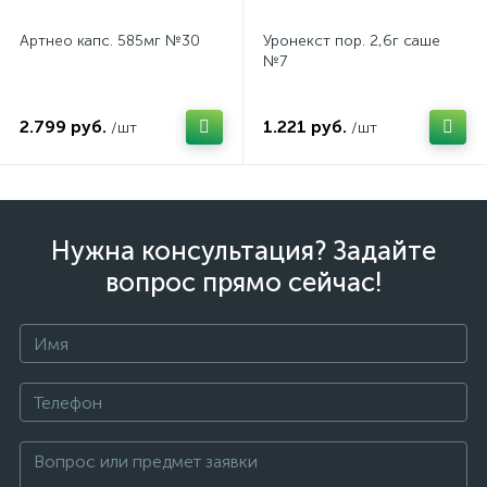
Артнео капс. 585мг №30
Уронекст пор. 2,6г саше
№7
2.799 руб.
1.221 руб.
/шт
/шт
Нужна консультация? Задайте
вопрос прямо сейчас!