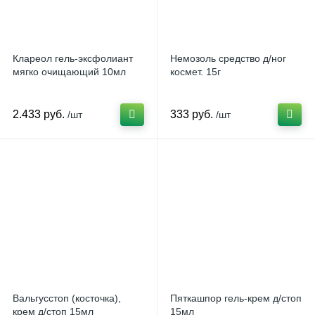
Клареол гель-эксфолиант
Немозоль средство д/ног
мягко очищающий 10мл
космет. 15г
2.433 руб.
333 руб.
/шт
/шт
Вальгусстоп (косточка),
Пяткашпор гель-крем д/стоп
крем д/стоп 15мл
15мл