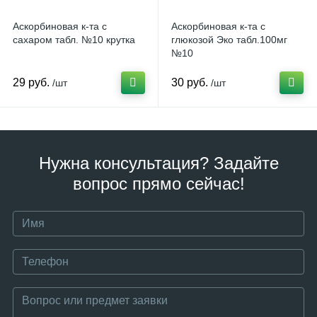
Аскорбиновая к-та с
Аскорбиновая к-та с
сахаром табл. №10 крутка
глюкозой Эко табл.100мг
№10
29 руб.
30 руб.
/шт
/шт
Нужна консультация? Задайте
вопрос прямо сейчас!