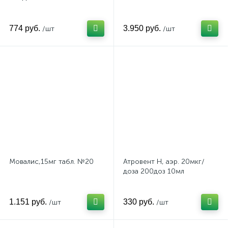
774 руб.
3.950 руб.
/шт
/шт
Мовалис,15мг табл. №20
Атровент Н, аэр. 20мкг/
доза 200доз 10мл
1.151 руб.
330 руб.
/шт
/шт