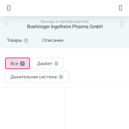
Бренды и производители
Boehringer Ingelheim Pharma GmbH
Товары
Описание
7
Все
Диабет
7
1
Дыхательная система
2
Обезболивающие и противовоспалительные
1
Сердечно-сосудистые препараты
3