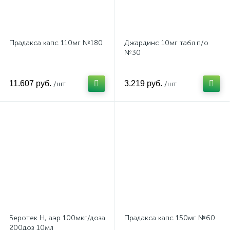
Прадакса капс 110мг №180
Джардинс 10мг табл.п/о
№30
11.607 руб.
3.219 руб.
/шт
/шт
Беротек Н, аэр 100мкг/доза
Прадакса капс 150мг №60
200доз 10мл