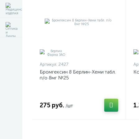
Артикул:
2427
Ар
Бромгексин 8 Берлин-Хеми табл.
Кс
п/о 8мг №25
275 руб.
1
/шт