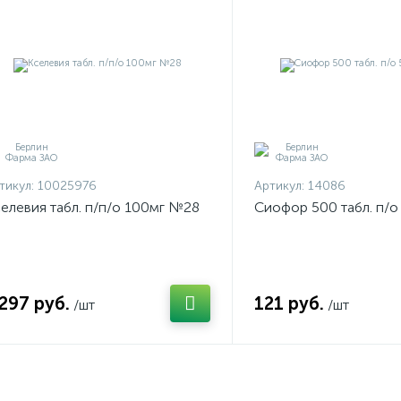
тикул:
10025976
Артикул:
14086
елевия табл. п/п/о 100мг №28
Сиофор 500 табл. п/
.297 руб.
121 руб.
/шт
/шт