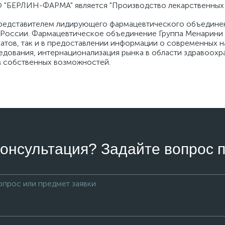
 "БЕРЛИН-ФАРМА" является "Производство лекарственных 
едставителем лидирующего фармацевтического объединени
 в России. Фармацевтическое объединение Группа Менарини
ратов, так и в предоставлении информации о современных 
едования, интернационализация рынка в области здравоохр
м собственных возможностей.
онсультация? Задайте вопрос п