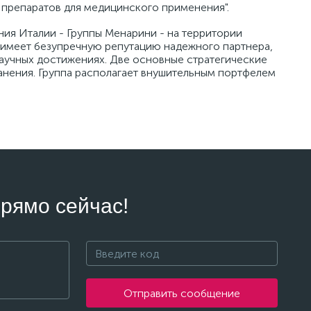
препаратов для медицинского применения".
я Италии - Группы Менарини - на территории
 имеет безупречную репутацию надежного партнера,
научных достижениях. Две основные стратегические
анения. Группа располагает внушительным портфелем
рямо сейчас!
Отправить сообщение