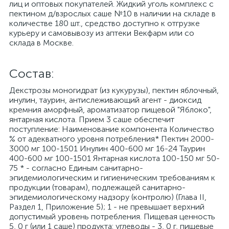
лиц и оптовых покупателей. Жидкий уголь комплекс с
пектином д/взрослых саше №10 в наличии на складе в
количестве 180 шт., средство доступно к отгрузке
курьеру и самовывозу из аптеки Векфарм или со
склада в Москве.
Cостав:
Декстрозы моногидрат (из кукурузы), пектин яблочный,
инулин, таурин, антислеживающий агент - диоксид
кремния аморфный, ароматизатор пищевой "Яблоко",
янтарная кислота. Прием 3 саше обеспечит
поступление: Наименование компонента Количество
% от адекватного уровня потребления* Пектин 2000-
3000 мг 100-1501 Инулин 400-600 мг 16-24 Таурин
400-600 мг 100-1501 Янтарная кислота 100-150 мг 50-
75 * - согласно Единым санитарно-
эпидемиологическим и гигиеническим требованиям к
продукции (товарам), подлежащей санитарно-
эпидемиологическому надзору (контролю) (Глава II,
Раздел 1, Приложение 5); 1 - не превышает верхний
допустимый уровень потребления. Пищевая ценность
5, 0 г (или 1 саше) продукта: углеводы - 3, 0 г, пищевые