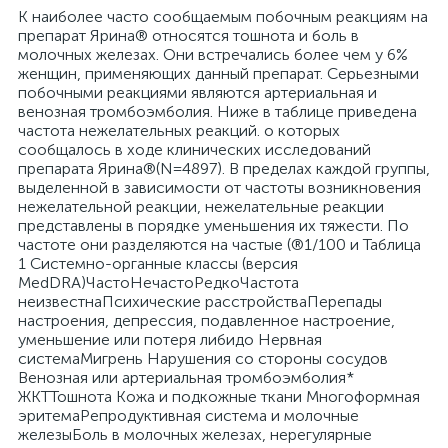
К наиболее часто сообщаемым побочным реакциям на
препарат Ярина® относятся тошнота и боль в
молочных железах. Они встречались более чем у 6%
женщин, применяющих данный препарат. Серьезными
побочными реакциями являются артериальная и
венозная тромбоэмболия. Ниже в таблице приведена
частота нежелательных реакций. о которых
сообщалось в ходе клинических исследований
препарата Ярина®(N=4897). В пределах каждой группы,
выделенной в зависимости от частоты возникновения
нежелательной реакции, нежелательные реакции
представлены в порядке уменьшения их тяжести. По
частоте они разделяются на частые (®1/100 и Таблица
1 Системно-органные классы (версия
MedDRA)ЧастоНечастоРедкоЧастота
неизвестнаПсихические расстройстваПерепады
настроения, депрессия, подавленное настроение,
уменьшение или потеря либидо Нервная
системаМигрень Нарушения со стороны сосудов
Венозная или артериальная тромбоэмболия*
ЖКТТошнота Кожа и подкожные ткани Многоформная
эритемаРепродуктивная система и молочные
железыБоль в молочных железах, нерегулярные