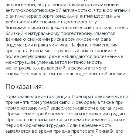
андрогенной, эстрогенной, глюкокортикоидной и
антиглюкокортикоидной активностью, что в сочетании
с антиминералокортикоидным и антиандрогенным
действием обеспечивает дроспиренону
биохимический и фармакологический профиль, очень
близкий к натуральному прогестерону. Имеются
данные о снижении риска возникновения рака
эндометрия и рака яичника. На фоне применения
препарата Ярина менструальный цикл становится
более регулярным, реже наблюдаются болезненные
менструации, уменьшается интенсивность
менструальных выделений, в результате чего
снижается риск развития железодефицитной анемии.
Показания:
Гормональная контрацепция. Препарат рекомендуется
применять при угревой сыпи и себорее, а также при
гормонозависимой задержке жидкости в организме.
Применение при беременности и кормлении грудью:
Препарат не назначается во время беременности и в
период кормления грудью. Если беременность
выявляется во время приема препарата Ярина®, его