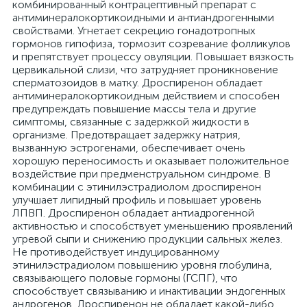
комбинированный контрацептивный препарат с
антиминералокортикоидными и антиандрогенными
свойствами. Угнетает секрецию гонадотропных
гормонов гипофиза, тормозит созревание фолликулов
и препятствует процессу овуляции. Повышает вязкость
цервикальной слизи, что затрудняет проникновение
сперматозоидов в матку. Дроспиренон обладает
антиминералокортикоидным действием и способен
предупреждать повышение массы тела и другие
симптомы, связанные с задержкой жидкости в
организме. Предотвращает задержку натрия,
вызванную эстрогенами, обеспечивает очень
хорошую переносимость и оказывает положительное
воздействие при предменструальном синдроме. В
комбинации с этинилэстрадиолом дроспиренон
улучшает липидный профиль и повышает уровень
ЛПВП. Дроспиренон обладает антиадрогенной
активностью и способствует уменьшению проявлений
угревой сыпи и снижению продукции сальных желез.
Не противодействует индуцированному
этинилэстрадиолом повышению уровня глобулина,
связывающего половые гормоны (ГСПГ), что
способствует связыванию и инактивации эндогенных
андрогенов. Дроспиренон не обладает какой-либо