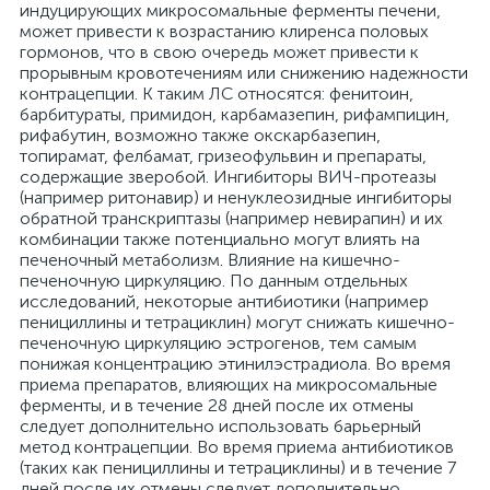
индуцирующих микросомальные ферменты печени,
может привести к возрастанию клиренса половых
гормонов, что в свою очередь может привести к
прорывным кровотечениям или снижению надежности
контрацепции. К таким ЛС относятся: фенитоин,
барбитураты, примидон, карбамазепин, рифампицин,
рифабутин, возможно также окскарбазепин,
топирамат, фелбамат, гризеофульвин и препараты,
содержащие зверобой. Ингибиторы ВИЧ-протеазы
(например ритонавир) и ненуклеозидные ингибиторы
обратной транскриптазы (например невирапин) и их
комбинации также потенциально могут влиять на
печеночный метаболизм. Влияние на кишечно-
печеночную циркуляцию. По данным отдельных
исследований, некоторые антибиотики (например
пенициллины и тетрациклин) могут снижать кишечно-
печеночную циркуляцию эстрогенов, тем самым
понижая концентрацию этинилэстрадиола. Во время
приема препаратов, влияющих на микросомальные
ферменты, и в течение 28 дней после их отмены
следует дополнительно использовать барьерный
метод контрацепции. Во время приема антибиотиков
(таких как пенициллины и тетрациклины) и в течение 7
дней после их отмены следует дополнительно