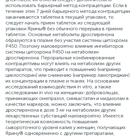
использовать барьерный метод контрацепции. Если в
течение этих 7 дней барьерного метода контрацепции
заканчиваются таблетки в текущей упаковке, то
следует начать прием таблеток из следующей
упаковки Ярины® без обычного перерыва в приеме
таблеток. Основные метаболиты дроспиренона
образуются в плазме без участия системы цитохрома
Р450. Поэтому маловероятно влияние ингибиторов
системы цитохрома Р450 на метаболизм
дроспиренона. Пероральные комбинированные
контрацептивы могут влиять на метаболизм других
препаратов, что приводит к повышению (например
циклоспорин) или снижению (например ламотриджин)
их концентрации в плазме и тканях. На основании
исследований взаимодействия in vitro, а также
исследовании in vivo на женщинах-добровольцах,
принимающих омепразол, симвастатин и мидазолам в
качестве маркеров, можно заключить, что влияние
дроспиренона в дозе 3 мг на метаболизм других
лекарственных субстанций маловероятно. Имеется
теоретическая возможность повышения
сывороточного уровня калия у женщин, получающих
Ярину® одновременно с другими препаратами,