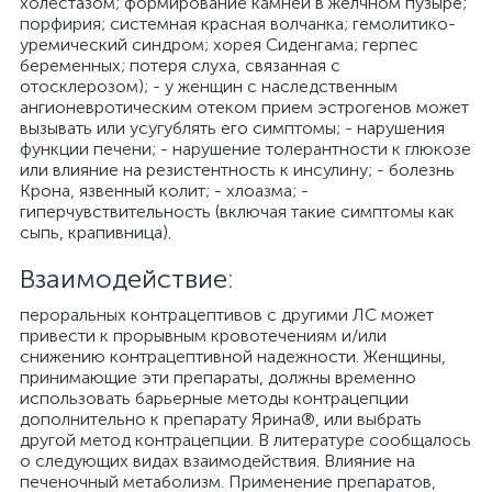
холестазом; формирование камней в желчном пузыре;
порфирия; системная красная волчанка; гемолитико-
уремический синдром; хорея Сиденгама; герпес
беременных; потеря слуха, связанная с
отосклерозом); - у женщин с наследственным
ангионевротическим отеком прием эстрогенов может
вызывать или усугублять его симптомы; - нарушения
функции печени; - нарушение толерантности к глюкозе
или влияние на резистентность к инсулину; - болезнь
Крона, язвенный колит; - хлоазма; -
гиперчувствительность (включая такие симптомы как
сыпь, крапивница).
Взаимодействие:
пероральных контрацептивов с другими ЛС может
привести к прорывным кровотечениям и/или
снижению контрацептивной надежности. Женщины,
принимающие эти препараты, должны временно
использовать барьерные методы контрацепции
дополнительно к препарату Ярина®, или выбрать
другой метод контрацепции. В литературе сообщалось
о следующих видах взаимодействия. Влияние на
печеночный метаболизм. Применение препаратов,