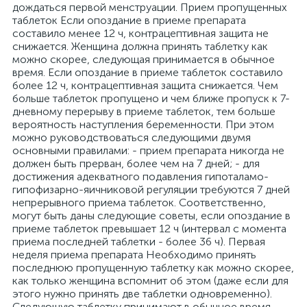
дождаться первой менструации. Прием пропущенных
таблеток Если опоздание в приеме препарата
составило менее 12 ч, контрацептивная защита не
снижается. Женщина должна принять таблетку как
можно скорее, следующая принимается в обычное
время. Если опоздание в приеме таблеток составило
более 12 ч, контрацептивная защита снижается. Чем
больше таблеток пропущено и чем ближе пропуск к 7-
дневному перерыву в приеме таблеток, тем больше
вероятность наступления беременности. При этом
можно руководствоваться следующими двумя
основными правилами: - прием препарата никогда не
должен быть прерван, более чем на 7 дней; - для
достижения адекватного подавления гипоталамо-
гипофизарно-яичниковой регуляции требуются 7 дней
непрерывного приема таблеток. Соответственно,
могут быть даны следующие советы, если опоздание в
приеме таблеток превышает 12 ч (интервал с момента
приема последней таблетки - более 36 ч). Первая
неделя приема препарата Необходимо принять
последнюю пропущенную таблетку как можно скорее,
как только женщина вспомнит об этом (даже если для
этого нужно принять две таблетки одновременно).
Следующую таблетку принимают в обычное время.