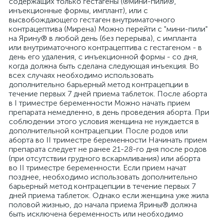
содержащих только гестагены (®мини-пили®,
инъекционные формы, имплант), или с
высвобождающего гестаген внутриматочного
контрацептива (Мирена) Можно перейти с "мини-пили"
на Ярину® в любой день (без перерыва), с импланта
или внутриматочного контрацептива с гестагеном - в
день его удаления, с инъекционной формы - со дня,
когда должна быть сделана следующая инъекция. Во
всех случаях необходимо использовать
дополнительно барьерный метод контрацепции в
течение первых 7 дней приема таблеток. После аборта
в I триместре беременности Можно начать прием
препарата немедленно, в день проведения аборта. При
соблюдении этого условия женщина не нуждается в
дополнительной контрацепции. После родов или
аборта во II триместре беременности Начинать прием
препарата следует не ранее 21-28-го дня после родов
(при отсутствии грудного вскармливания) или аборта
во II триместре беременности. Если прием начат
позднее, необходимо использовать дополнительно
барьерный метод контрацепции в течение первых 7
дней приема таблеток. Однако если женщина уже жила
половой жизнью, до начала приема Ярины® должна
быть исключена беременность или необходимо