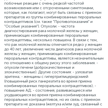
побочные реакции с очень редкой частотой
возникновения или с отсроченными симптомами,
которые, как полагают, могут быть связаны с приемом
препаратов из группы комбинированных пероральных
контрацептивов (см. также "Противопоказания" и
"Особые указания"). Опухоли: - частота
диагностирования рака молочной железы у женщин,
принимающих комбинированные пероральные
контрацептивы, несколько повышена. В связи с тем,
что рак молочной железы отмечается редко у женщин
до 40 лет, увеличение числа диагнозов рака молочной
железы у женщин, принимающих комбинированные
пероральные контрацептивы, является незначительным
по отношению к общему риску этого заболевания. -
опухоли печени (доброкачественные и
злокачественные). Другие состояния: - узловатая
эритема; - женщины с гипертриглицеридсмией
(повышенный риск панкреатита во время приема
комбинированных пероральных контрацептивов); -
повышение АД; - состояния, развивающиеся или
ухудшающиеся во время приема комбинированных
пероральных контрацептивов, но их связь с приемом
препарата не доказана (желтуха и/или зуд, связанный с