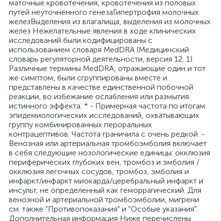
маточные кровотечения, кровотечения из половых
путей неуточненного генезаГипертрофия молочных
железВыделения из влагалища, выделения из молочных
желез Нежелательные явления в ходе клинических
исследований были кодифицированы с
использованием словаря MedDRA (Медицинский
словарь регуляторной деятельности, версия 12. 1).
Различные термины MedDRA, отражающие один и тот
же симптом, были сгруппированы вместе и
представлены в качестве единственной побочной
реакции, во избежание ослабления или размытия
истинного эффекта. * - Примерная частота по итогам
эпидемиологических исследований, охватывающих
группу комбинированных пероральных
контрацептивов. Частота граничила с очень редкой. -
Венозная или артериальная тромбоэмболия включает
в себя следующие нозологические единицы: окклюзия
периферических глубоких вен, тромбоз и эмболия /
окклюзия легочных сосудов, тромбоз, эмболия и
инфаркт/инфаркт миокарда/церебральный инфаркт и
инсульт, не определенный как геморрагический. Для
венозной и артериальной тромбоэмболии, мигрени
см. также "Противопоказания" и "Особые указания".
Дополнительная информация Ниже перечислены