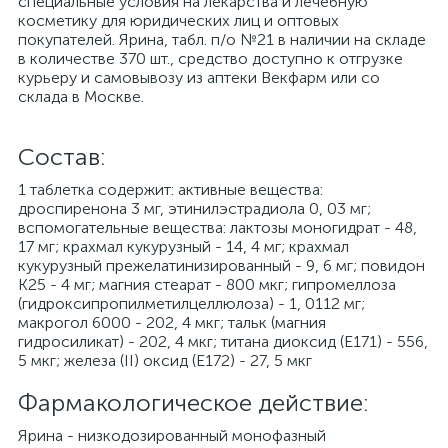
специальные условия на лекарства и лечебную
косметику для юридических лиц и оптовых
покупателей. Ярина, табл. п/о №21 в наличии на складе
в количестве 370 шт., средство доступно к отгрузке
курьеру и самовывозу из аптеки Векфарм или со
склада в Москве.
Cостав:
1 таблетка содержит: активные вещества:
дроспиренона 3 мг, этинилэстрадиола 0, 03 мг;
вспомогательные вещества: лактозы моногидрат - 48,
17 мг; крахмал кукурузный - 14, 4 мг; крахмал
кукурузный прежелатинизированный - 9, 6 мг; повидон
К25 - 4 мг; магния стеарат - 800 мкг; гипромеллоза
(гидроксипропилметилцеллюлоза) - 1, 0112 мг;
макрогол 6000 - 202, 4 мкг; тальк (магния
гидросиликат) - 202, 4 мкг; титана диоксид (Е171) - 556,
5 мкг; железа (II) оксид (Е172) - 27, 5 мкг
Фармакологическое действие:
Ярина - низкодозированный монофазный