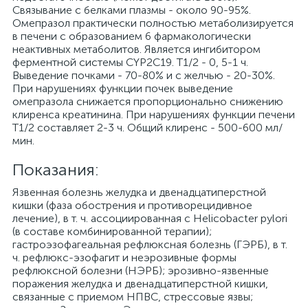
Связывание с белками плазмы - около 90-95%.
Омепразол практически полностью метаболизируется
в печени с образованием 6 фармакологически
неактивных метаболитов. Является ингибитором
ферментной системы CYP2C19. T1/2 - 0, 5-1 ч.
Выведение почками - 70-80% и с желчью - 20-30%.
При нарушениях функции почек выведение
омепразола снижается пропорционально снижению
клиренса креатинина. При нарушениях функции печени
T1/2 составляет 2-3 ч. Общий клиренс - 500-600 мл/
мин.
Показания:
Язвенная болезнь желудка и двенадцатиперстной
кишки (фаза обострения и противорецидивное
лечение), в т. ч. ассоциированная с Helicobacter pylori
(в составе комбинированной терапии);
гастроэзофагеальная рефлюксная болезнь (ГЭРБ), в т.
ч. рефлюкс-эзофагит и неэрозивные формы
рефлюксной болезни (НЭРБ); эрозивно-язвенные
поражения желудка и двенадцатиперстной кишки,
связанные с приемом НПВС, стрессовые язвы;