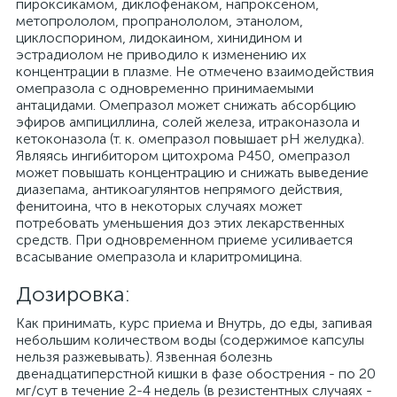
пироксикамом, диклофенаком, напроксеном,
метопрололом, пропранололом, этанолом,
циклоспорином, лидокаином, хинидином и
эстрадиолом не приводило к изменению их
концентрации в плазме. Не отмечено взаимодействия
омепразола с одновременно принимаемыми
антацидами. Омепразол может снижать абсорбцию
эфиров ампициллина, солей железа, итраконазола и
кетоконазола (т. к. омепразол повышает рН желудка).
Являясь ингибитором цитохрома Р450, омепразол
может повышать концентрацию и снижать выведение
диазепама, антикоагулянтов непрямого действия,
фенитоина, что в некоторых случаях может
потребовать уменьшения доз этих лекарственных
средств. При одновременном приеме усиливается
всасывание омепразола и кларитромицина.
Дозировка:
Как принимать, курс приема и Внутрь, до еды, запивая
небольшим количеством воды (содержимое капсулы
нельзя разжевывать). Язвенная болезнь
двенадцатиперстной кишки в фазе обострения - по 20
мг/сут в течение 2-4 недель (в резистентных случаях -