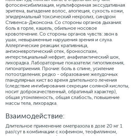
фотосенсибилизация, мультиформная экссудативная
эритема, выпадение волос, алопеция, сухость кожи,
эпидермальный токсический некролиз, синдром
Стивенса-Джонсона. Со стороны органов дыхания:
боль в горле, кашель, обильное носовое
кровотечение. Со стороны органов чувств: звон в
ушах, невыраженные нарушения зрения и слуха.
Аллергические реакции: крапивница,
ангионевротический отек, бронхоспазм,
интерстициальный нефрит, анафилактический шок,
лихорадка. Лабораторные показатели: гипогликемия,
гипонатриемия. Прочие: боль в спине, усиление
потоотделения; редко - образование желудочных
гландулярных кист во время длительного лечения
(следствие ингибирования секреции соляной кислоты,
носит доброкачественный, обратимый характер),
общая утомляемость, общая слабость, повышение
массы тела, лихорадка.
Взаимодействие:
Длительное применение омепразола в дозе 20 мг 1
раз/сут в комбинации с кофеином, теофиллином,