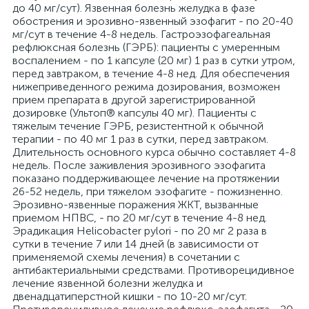
до 40 мг/сут). Язвенная болезнь желудка в фазе
обострения и эрозивно-язвенный эзофагит - по 20-40
мг/сут в течение 4-8 недель. Гастроэзофагеальная
рефлюксная болезнь (ГЭРБ): пациенты с умеренным
воспалением - по 1 капсуле (20 мг) 1 раз в сутки утром,
перед завтраком, в течение 4-8 нед. Для обеспечения
нижеприведенного режима дозирования, возможен
прием препарата в другой зарегистрированной
дозировке (Ультоп® капсулы 40 мг). Пациенты с
тяжелым течение ГЭРБ, резистентной к обычной
терапии - по 40 мг 1 раз в сутки, перед завтраком.
Длительность основного курса обычно составляет 4-8
недель. После заживления эрозивного эзофагита
показано поддерживающее лечение на протяжении
26-52 недель, при тяжелом эзофагите - пожизненно.
Эрозивно-язвенные поражения ЖКТ, вызванные
приемом НПВС, - по 20 мг/сут в течение 4-8 нед.
Эрадикация Helicobacter pylori - по 20 мг 2 раза в
сутки в течение 7 или 14 дней (в зависимости от
применяемой схемы лечения) в сочетании с
антибактериальными средствами. Противорецидивное
лечение язвенной болезни желудка и
двенадцатиперстной кишки - по 10-20 мг/сут.