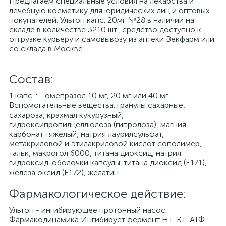
Предлагаем специальные условия на лекарства и
лечебную косметику для юридических лиц и оптовых
покупателей. Ультоп капс. 20мг №28 в наличии на
складе в количестве 3210 шт., средство доступно к
отгрузке курьеру и самовывозу из аптеки Векфарм или
со склада в Москве.
Cостав:
1 капс. : - омепразол 10 мг, 20 мг или 40 мг
Вспомогательные вещества: гранулы сахарные,
сахароза, крахмал кукурузный,
гидроксипропилцеллюлоза (гипролоза), магния
карбонат тяжелый, натрия лаурилсульфат,
метакриловой и этилакриловой кислот сополимер,
тальк, макрогол 6000, титана диоксид, натрия
гидроксид. оболочки капсулы: титана диоксид (Е171),
железа оксид (Е172), желатин.
Фармакологическое действие:
Ультоп - ингибирующее протонный насос.
Фармакодинамика Ингибирует фермент Н+-К+-АТФ-