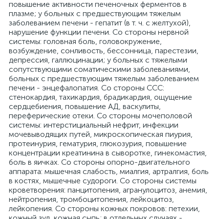
повышение активности печеночных ферментов в
плазме; у больных с предшествующим тяжелым
заболеванием печени - гепатит (в т. ч. с желтухой),
нарушение функции печени. Со стороны нервной
системы: головная боль, головокружение,
возбуждение, сонливость, бессонница, парестезии,
депрессия, галлюцинации; у больных с тяжелыми
сопутствующими соматическими заболеваниями,
больных с предшествующим тяжелым заболеванием
печени - энцефалопатия. Со стороны ССС:
стенокардия, тахикардия, брадикардия, ощущение
сердцебиения, повышение АД, васкулиты,
переферические отеки. Со стороны мочеполовой
системы: интерстициальный нефрит, инфекции
мочевыводящих путей, микроскопическая пиурия,
протеинурия, гематурия, глюкозурия, повышение
концентрации креатинина в сыворотке, гинекомастия,
боль в яичках. Со стороны опорно-двигательного
аппарата: мышечная слабость, миалгия, артралгия, боль
в костях, мышечные судороги. Со стороны системы
кроветворения: панцитопения, агранулоцитоз, анемия,
нейтропения, тромбоцитопения, лейкоцитоз,
лейкопения. Со стороны кожных покровов: петехии,
кожный зуд, кожная сыпь; в отдельных случаях -