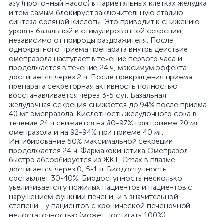
азу (протонный насос) в париетальных клетках желудка
и тем самым блокирует заключительную стадию
синтеза соляной кислоты. Это приводит к снижению
уровня базальной и стимулированной секреции,
независимо от природы раздражителя. После
однократного приема препарата внутрь действие
омепразола наступает в течение первого часа и
продолжается в течение 24 ч, максимум эффекта
достигается через 2 ч. После прекращения приема
препарата секреторная активность полностью
восстанавливается через 3-5 сут. Базальная
желудочная секреция снижается до 94% после приема
40 мг омепразола. Кислотность желудочного сока в
течение 24 ч снижается на 80-97% при приеме 20 мг
омепразола и на 92-94% при приеме 40 мг.
Ингибирование 50% максимальной секреции
продолжается 24 ч. Фармакокинетика Омепразол
быстро абсорбируется из ЖКТ, Cmax в плазме
достигается через 0, 5-1 ч. Биодоступность
составляет 30-40%. Биодоступность несколько
увеличивается у пожилых пациентов и пациентов с
нарушением функции печени, и в значительной
степени - у пациентов с хронической печеночной
недостаточностью (может достигать 100%).