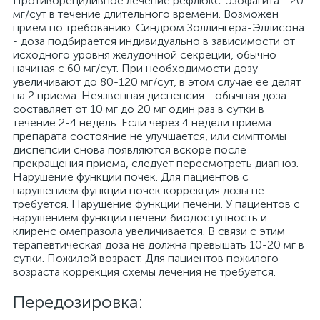
Противорецидивное лечение рефлюкс-эзофагита - 20
мг/сут в течение длительного времени. Возможен
прием по требованию. Синдром Золлингера-Эллисона
- доза подбирается индивидуально в зависимости от
исходного уровня желудочной секреции, обычно
начиная с 60 мг/сут. При необходимости дозу
увеличивают до 80-120 мг/сут, в этом случае ее делят
на 2 приема. Неязвенная диспепсия - обычная доза
составляет от 10 мг до 20 мг один раз в сутки в
течение 2-4 недель. Если через 4 недели приема
препарата состояние не улучшается, или симптомы
диспепсии снова появляются вскоре после
прекращения приема, следует пересмотреть диагноз.
Нарушение функции почек. Для пациентов с
нарушением функции почек коррекция дозы не
требуется. Нарушение функции печени. У пациентов с
нарушением функции печени биодоступность и
клиренс омепразола увеличивается. В связи с этим
терапевтическая доза не должна превышать 10-20 мг в
сутки. Пожилой возраст. Для пациентов пожилого
возраста коррекция схемы лечения не требуется.
Передозировка: