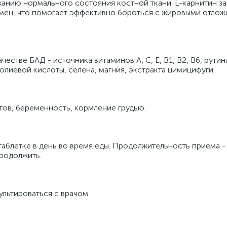
анию нормального состояния костной ткани. L-карнитин з
бмен, что помогает эффективно бороться с жировыми отлож
стве БАД - источника витаминов А, С, Е, B1, В2, В6, рутина
фолиевой кислоты, селена, магния, экстракта цимицифуги.
ов, беременность, кормление грудью.
таблетке в день во время еды. Продолжительность приема -
родолжить.
льтироваться с врачом.