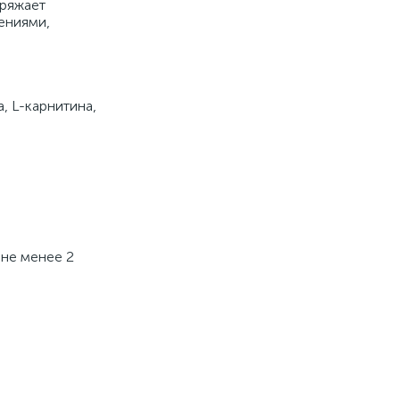
аряжает
ениями,
, L-карнитина,
 не менее 2