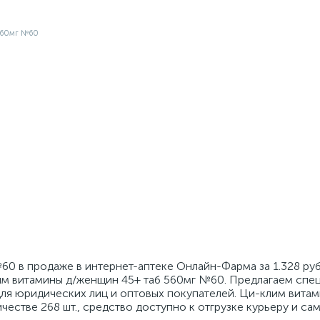
0 в продаже в интернет-аптеке Онлайн-Фарма за 1.328 руб
им витамины д/женщин 45+ таб 560мг №60. Предлагаем спе
для юридических лиц и оптовых покупателей. Ци-клим вита
честве 268 шт., средство доступно к отгрузке курьеру и са