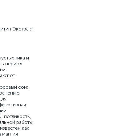
нитин Экстракт
устырника и
 в период
ни;
ают от
доровый сон;
хранению
для
эффективная
ний
, потливость,
мальной работы
известен как
 магния