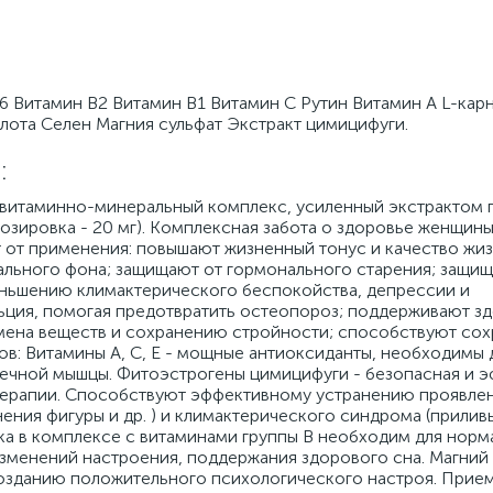
 Витамин В2 Витамин B1 Витамин С Рутин Витамин А L-кар
лота Селен Магния сульфат Экстракт цимицифуги.
:
минно-минеральный комплекс, усиленный экстрактом п
зировка - 20 мг). Комплексная забота о здоровье женщины
 от применения: повышают жизненный тонус и качество жиз
льного фона; защищают от гормонального старения; защищ
ньшению климактерического беспокойства, депрессии и
ьция, помогая предотвратить остеопороз; поддерживают з
ена веществ и сохранению стройности; способствуют со
ов: Витамины А, С, Е - мощные антиоксиданты, необходимы 
ечной мышцы. Фитоэстрогены цимицифуги - безопасная и 
терапии. Способствуют эффективному устранению проявле
ения фигуры и др. ) и климактерического синдрома (приливы
ника в комплексе с витаминами группы В необходим для нор
зменений настроения, поддержания здорового сна. Магний 
озданию положительного психологического настроя. Прием