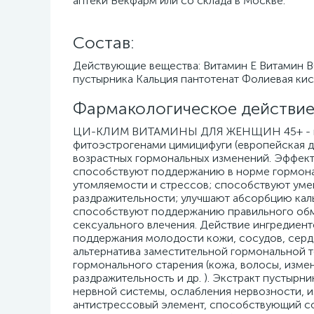
аптеки Векфарм или со склада в Москве.
Cостав:
Действующие вещества: Витамин Е Витамин В6
пустырника Кальция пантотенат Фолиевая кис
Фармакологическое действие
ЦИ-КЛИМ ВИТАМИНЫ ДЛЯ ЖЕНЩИН 45+ - вита
фитоэстрогенами цимицифуги (европейская до
возрастных гормональных изменений. Эффект
способствуют поддержанию в норме гормона
утомляемости и стрессов; способствуют уме
раздражительности; улучшают абсорбцию кал
способствуют поддержанию правильного обм
сексуального влечения. Действие ингредиент
поддержания молодости кожи, сосудов, серд
альтернатива заместительной гормональной 
гормонального старения (кожа, волосы, измен
раздражительность и др. ). Экстракт пустыр
нервной системы, ослабления нервозности, и
антистрессовый элемент, способствующий с