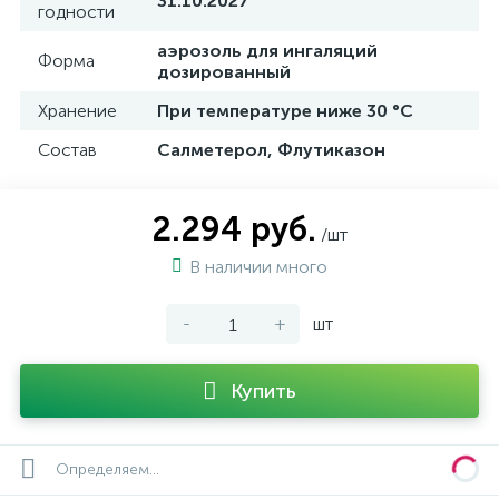
31.10.2027
годности
аэрозоль для ингаляций
Форма
дозированный
Хранение
При температуре ниже 30 °C
Состав
Салметерол, Флутиказон
2.294 руб.
/шт
В наличии много
-
+
шт
Купить
Определяем...