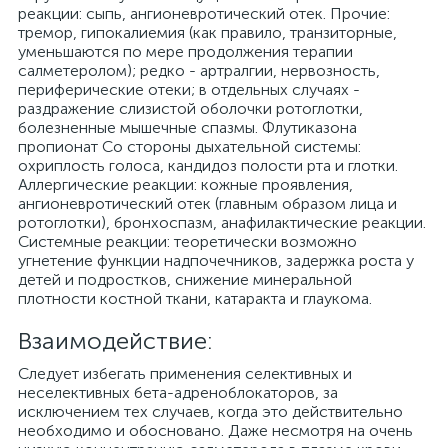
реакции: сыпь, ангионевротический отек. Прочие:
тремор, гипокалиемия (как правило, транзиторные,
уменьшаются по мере продолжения терапии
салметеролом); редко - артралгии, нервозность,
периферические отеки; в отдельных случаях -
раздражение слизистой оболочки ротоглотки,
болезненные мышечные спазмы. Флутиказона
пропионат Со стороны дыхательной системы:
охриплость голоса, кандидоз полости рта и глотки.
Аллергические реакции: кожные проявления,
ангионевротический отек (главным образом лица и
ротоглотки), бронхоспазм, анафилактические реакции.
Системные реакции: теоретически возможно
угнетение функции надпочечников, задержка роста у
детей и подростков, снижение минеральной
плотности костной ткани, катаракта и глаукома.
Взаимодействие:
Следует избегать применения селективных и
неселективных бета-адреноблокаторов, за
исключением тех случаев, когда это действительно
необходимо и обосновано. Даже несмотря на очень