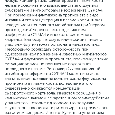
низкую концентрацию салметерола в плазме крови
нельзя исключить его взаимодействия с другими
субстратами и ингибиторами изофермента CYP3A4.
При применении флутиказона пропионата в виде
ингаляций его концентрация в плазме крови низкая
вследствие интенсивного метаболизма при "первом
прохождении" через печень под влиянием
изофермента CYP3A4 и высокого системного
клиренса. Благодаря этому клинически значимое с
участием флутиказона пропионата маловероятно.
Необходимо соблюдать осторожность при
одновременном применении известных ингибиторов
CYP3A4 и флутиказона пропионата, поскольку в таких
ситуациях возможно повышение содержания
последнего в плазме. Ритонавир (высокоактивный
ингибитор изофермента CYP3A4) может вызывать
значительное повышение концентрации флутиказона
пропионата в плазме крови, вследствие этого
существенно снижаются концентрации
сывороточного кортизола. Имеются сообщения о
клинически значимом лекарственном взаимодействии
у пациентов, которые одновременно получали
флутиказона пропионат и ритонавир, что проявлялось
развитием синдрома Иценко-Кушинга и угнетением