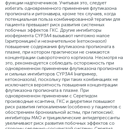
функции надпочечников. Учитывая это, следует
избегать одновременного применения флутиказона
пропионата и ритонавира, кроме тех случаев, когда
потенциальная польза комбинированной терапии для
пациента превышает риск развития системных
побочных эффектов ГКС. Другие ингибиторы
изофермента CYP3A4 вызывают ничтожно малое
(эритромицин) и незначительное (кетоконазол)
повышение содержания флутиказона пропионата в
плазме, при котором практически не снижаются
концентрации сывороточного кортизола. Несмотря на
это, рекомендуется соблюдать осторожность при
одновременном применении флутиказона пропионата
и сильных ингибиторов CYP3A4 (например,
кетоконазола), поскольку при таких комбинациях не
исключается вероятность повышения концентрации
флутиказона пропионата в плазме. При
одновременном применении с Серетидом
производные ксантина, ГКС и диуретики повышают
риск развития гипокалиемии (особенно у пациентов с
обострением бронхиальной астмы, при гипоксии);
ингибиторы МАО и трициклические антидепрессанты
увеличивают риск развития побочных эффектов со
стороны сердечно-сосудистой системы. Серетид