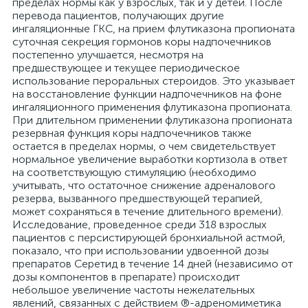
пределах нормы как у взрослых, так и у детей. После
перевода пациентов, получающих другие
ингаляционные ГКС, на прием флутиказона пропионата
суточная секреция гормонов коры надпочечников
постепенно улучшается, несмотря на
предшествующее и текущее периодическое
использование пероральных стероидов. Это указывает
на восстановление функции надпочечников на фоне
ингаляционного применения флутиказона пропионата.
При длительном применении флутиказона пропионата
резервная функция коры надпочечников также
остается в пределах нормы, о чем свидетельствует
нормальное увеличение выработки кортизола в ответ
на соответствующую стимуляцию (необходимо
учитывать, что остаточное снижение адреналового
резерва, вызванного предшествующей терапией,
может сохраняться в течение длительного времени).
Исследование, проведенное среди 318 взрослых
пациентов с персистирующей бронхиальной астмой,
показало, что при использовании удвоенной дозы
препаратов Серетид в течение 14 дней (независимо от
дозы компонентов в препарате) происходит
небольшое увеличение частоты нежелательных
явлений, связанных с действием ®-адреномиметика