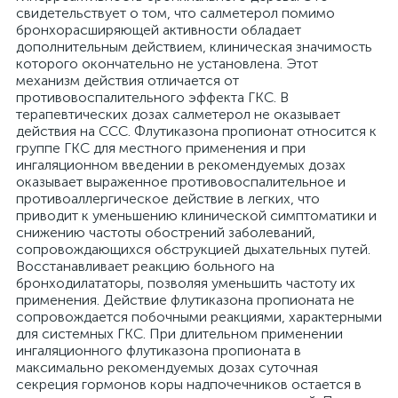
свидетельствует о том, что салметерол помимо
бронхорасширяющей активности обладает
дополнительным действием, клиническая значимость
которого окончательно не установлена. Этот
механизм действия отличается от
противовоспалительного эффекта ГКС. В
терапевтических дозах салметерол не оказывает
действия на CCC. Флутиказона пропионат относится к
группе ГКС для местного применения и при
ингаляционном введении в рекомендуемых дозах
оказывает выраженное противовоспалительное и
противоаллергическое действие в легких, что
приводит к уменьшению клинической симптоматики и
снижению частоты обострений заболеваний,
сопровождающихся обструкцией дыхательных путей.
Восстанавливает реакцию больного на
бронходилататоры, позволяя уменьшить частоту их
применения. Действие флутиказона пропионата не
сопровождается побочными реакциями, характерными
для системных ГКС. При длительном применении
ингаляционного флутиказона пропионата в
максимально рекомендуемых дозах суточная
секреция гормонов коры надпочечников остается в