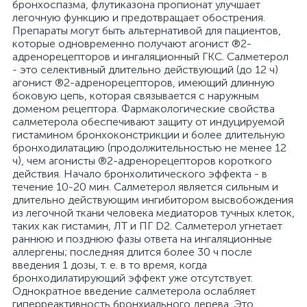
бронхоспазма, флутиказона пропионат улучшает
легочную функцию и предотвращает обострения.
Препараты могут быть альтернативой для пациентов,
которые одновременно получают агонист ®2-
адренорецепторов и ингаляционный ГКС. Салметерол
- это селективный длительно действующий (до 12 ч)
агонист ®2-адренорецепторов, имеющий длинную
боковую цепь, которая связывается с наружным
доменом рецептора. Фармакологические свойства
салметерола обеспечивают защиту от индуцируемой
гистамином бронхоконстрикции и более длительную
бронходилатацию (продолжительностью не менее 12
ч), чем агонисты ®2-адренорецепторов короткого
действия. Начало бронхолитического эффекта - в
течение 10-20 мин. Салметерол является сильным и
длительно действующим ингибитором высвобождения
из легочной ткани человека медиаторов тучных клеток,
таких как гистамин, ЛТ и ПГ D2. Салметерол угнетает
раннюю и позднюю фазы ответа на ингаляционные
аллергены; последняя длится более 30 ч после
введения 1 дозы, т. е. в то время, когда
бронходилатирующий эффект уже отсутствует.
Однократное введение салметерола ослабляет
гиперреактивность бронхиального дерева. Это