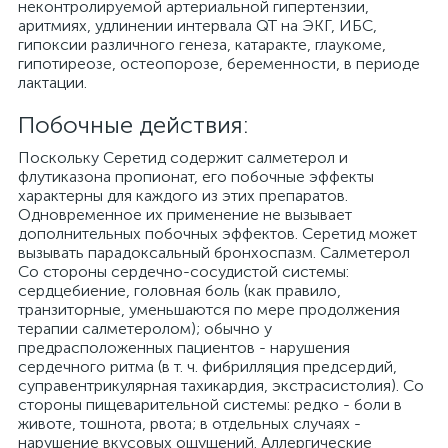
неконтролируемой артериальной гипертензии,
аритмиях, удлинении интервала QT на ЭКГ, ИБС,
гипоксии различного генеза, катаракте, глаукоме,
гипотиреозе, остеопорозе, беременности, в периоде
лактации.
Побочные действия:
Поскольку Серетид содержит салметерол и
флутиказона пропионат, его побочные эффекты
характерны для каждого из этих препаратов.
Одновременное их применение не вызывает
дополнительных побочных эффектов. Серетид может
вызывать парадоксальный бронхоспазм. Салметерол
Со стороны сердечно-сосудистой системы:
сердцебиение, головная боль (как правило,
транзиторные, уменьшаются по мере продолжения
терапии салметеролом); обычно у
предрасположенных пациентов - нарушения
сердечного ритма (в т. ч. фибрилляция предсердий,
суправентрикулярная тахикардия, экстрасистолия). Со
стороны пищеварительной системы: редко - боли в
животе, тошнота, рвота; в отдельных случаях -
нарушение вкусовых ощущений. Аллергические