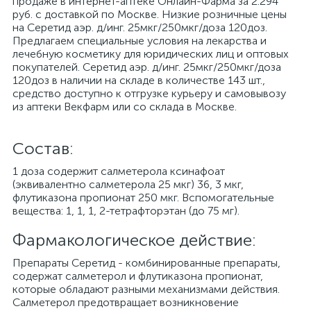
продаже в интернет-аптеке Онлайн-Фарма за 2.294
руб. с доставкой по Москве. Низкие розничные цены
на Серетид аэр. д/инг. 25мкг/250мкг/доза 120доз.
Предлагаем специальные условия на лекарства и
лечебную косметику для юридических лиц и оптовых
покупателей. Серетид аэр. д/инг. 25мкг/250мкг/доза
120доз в наличии на складе в количестве 143 шт.,
средство доступно к отгрузке курьеру и самовывозу
из аптеки Векфарм или со склада в Москве.
Cостав:
1 доза содержит салметерола ксинафоат
(эквивалентно салметерола 25 мкг) 36, 3 мкг,
флутиказона пропионат 250 мкг. Вспомогательные
вещества: 1, 1, 1, 2-тетрафторэтан (до 75 мг).
Фармакологическое действие:
Препараты Серетид - комбинированные препараты,
содержат салметерол и флутиказона пропионат,
которые обладают разными механизмами действия.
Салметерол предотвращает возникновение