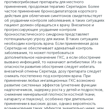
противогрибковые препараты для местного
применения, продолжая терапию Серетидом. Более
частое применение бронходилататоров короткого
действия для облегчения симптомов свидетельствует
об ухудшении контроля заболевания, в таких ситуациях
пациент должен обращаться к врачу. Внезапное и
прогрессирующее ухудшение контроля
бронхоспастического синдрома представляет
потенциальную угрозу для жизни. В таких ситуациях
необходим контроль врача. Если применяемая доза
Серетида не обеспечивает адекватный контроль
заболевания, то может потребоваться
дополнительное назначение ГКС, а если обострение
вызвано инфекцией, то назначают антибиотики. Из-за
опасности развития обострения следует избегать
внезапной отмены Серетида, дозу препарата следует
снижать постепенно под контролем врача. При
применении любых ингаляционных ГКС возможно
развитие системных эффектов (угнетение функции
надпочечников, задержку роста у детей и подростков,
снижение минеральной плотности костной ткани,
катаракту и глаукому), особенно при длительном
применении в высоких дозах, однако вероятность
возникновения таких эффектов значительно ниже, чем