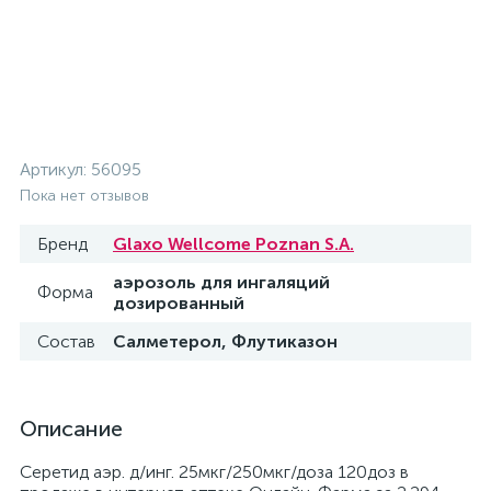
Артикул:
56095
Пока нет отзывов
Бренд
Glaxo Wellcome Poznan S.A.
аэрозоль для ингаляций
Форма
дозированный
Состав
Салметерол, Флутиказон
Описание
Серетид аэр. д/инг. 25мкг/250мкг/доза 120доз в