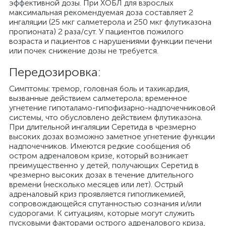
эффективной дозы. При ХОБЛ для взрослых
максимальная рекомендуемая доза составляет 2
ингаляции (25 мкг салметерола и 250 мкг флутиказона
пропионата) 2 раза/сут. У пациентов пожилого
возраста и пациентов c нарушениями функции печени
или почек снижение дозы не требуется.
Передозировка:
Симптомы: тремор, головная боль и тахикардия,
вызванные действием салметерола; временное
угнетение гипоталамо-гипофизарно-надпочечниковой
системы, что обусловлено действием флутиказона.
При длительной ингаляции Серетида в чрезмерно
высоких дозах возможно заметное угнетение функции
надпочечников. Имеются редкие сообщения об
остром адреналовом кризе, который возникает
преимущественно у детей, получающих Серетид в
чрезмерно высоких дозах в течение длительного
времени (несколько месяцев или лет). Острый
адреналовый криз проявляется гипогликемией,
сопровождающейся спутанностью сознания и/или
судорогами. К ситуациям, которые могут служить
пусковыми факторами острого адреналового криза,