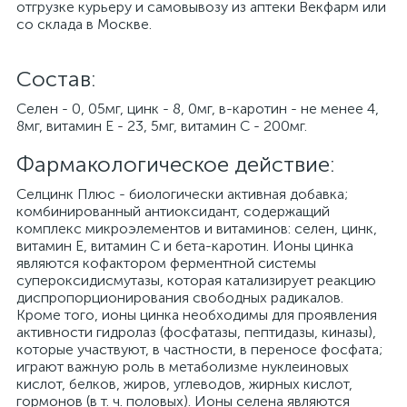
отгрузке курьеру и самовывозу из аптеки Векфарм или
со склада в Москве.
Cостав:
Селен - 0, 05мг, цинк - 8, 0мг, в-каротин - не менее 4,
8мг, витамин Е - 23, 5мг, витамин С - 200мг.
Фармакологическое действие:
Селцинк Плюс - биологически активная добавка;
комбинированный антиоксидант, содержащий
комплекс микроэлементов и витаминов: селен, цинк,
витамин Е, витамин С и бета-каротин. Ионы цинка
являются кофактором ферментной системы
супероксидисмутазы, которая катализирует реакцию
диспропорционирования свободных радикалов.
Кроме того, ионы цинка необходимы для проявления
активности гидролаз (фосфатазы, пептидазы, киназы),
которые участвуют, в частности, в переносе фосфата;
играют важную роль в метаболизме нуклеиновых
кислот, белков, жиров, углеводов, жирных кислот,
гормонов (в т. ч. половых). Ионы селена являются