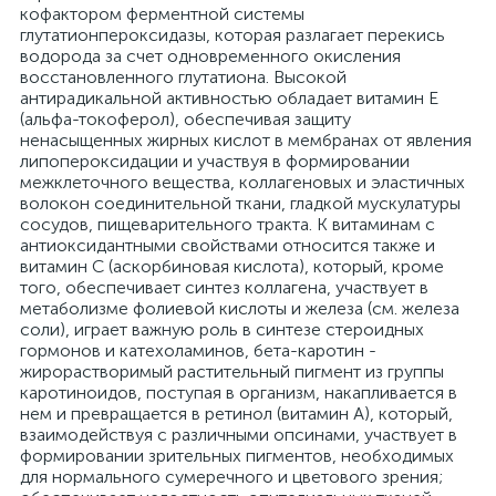
кофактором ферментной системы
глутатионпероксидазы, которая разлагает перекись
водорода за счет одновременного окисления
восстановленного глутатиона. Высокой
антирадикальной активностью обладает витамин Е
(альфа-токоферол), обеспечивая защиту
ненасыщенных жирных кислот в мембранах от явления
липопероксидации и участвуя в формировании
межклеточного вещества, коллагеновых и эластичных
волокон соединительной ткани, гладкой мускулатуры
сосудов, пищеварительного тракта. К витаминам с
антиоксидантными свойствами относится также и
витамин С (аскорбиновая кислота), который, кроме
того, обеспечивает синтез коллагена, участвует в
метаболизме фолиевой кислоты и железа (см. железа
соли), играет важную роль в синтезе стероидных
гормонов и катехоламинов, бета-каротин -
жирорастворимый растительный пигмент из группы
каротиноидов, поступая в организм, накапливается в
нем и превращается в ретинол (витамин А), который,
взаимодействуя с различными опсинами, участвует в
формировании зрительных пигментов, необходимых
для нормального сумеречного и цветового зрения;