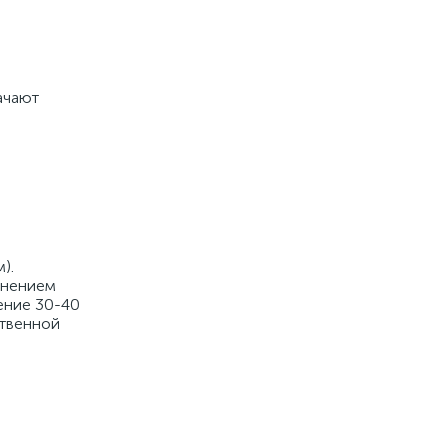
ачают
).
енением
ение 30-40
ственной