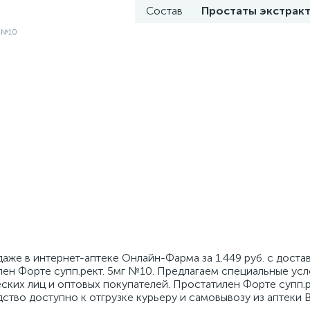
Состав
Простаты экстрак
аже в интернет-аптеке Онлайн-Фарма за 1.449 руб. с доста
ен Форте супп.рект. 5мг №10. Предлагаем специальные усл
ских лиц и оптовых покупателей. Простатилен Форте супп.
едство доступно к отгрузке курьеру и самовывозу из аптеки