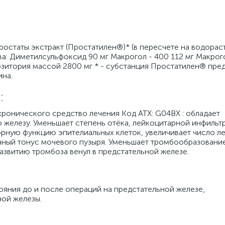
ростаты экстракт (Простатилен®)* (в пересчете на водора
ва: Диметилсульфоксид 90 мг Макрогол - 400 112 мг Макрог
зитория массой 2800 мг * - субстанция Простатилен® пре
ина.
:
хронического средство лечения Код АТХ: G04BX : обладает
 железу. Уменьшает степень отёка, лейкоцитарной инфильт
орную функцию эпителиальных клеток, увеличивает число л
чный тонус мочевого пузыря. Уменьшает тромбообразование
азвитию тромбоза венул в предстательной железе.
ояния до и после операций на предстательной железе,
ной железы.