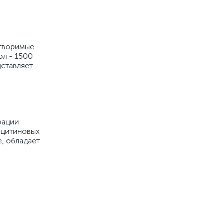
створимые
ол - 1500
дставляет
рации
ецитиновых
, обладает