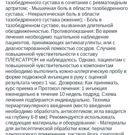
тазобедренного сустава в сочетании с ревматоидным
артритом; - Мышечная боль в области тазобедренного
сустава; - Невралгическая боль в области
тазобедренного сустава (жжение); - Боль в
тазобедренном суставе, вызванная длительной
обездвиженностью. Противопоказания: Во время
лечения необходимо тщательное наблюдение
пациентов, принимающих антикоагулянты, или с
диагностированной ломкостью сосудов. Случаев
повышенной чувствительности к составу
ПЛЕКСАТРОН не наблюдалось. Однако, пациентам с
повышенной чувствительностью к компонентам
необходимо выполнить кожно-аллергическую пробу в
форме подкожной инъекции в руку с оценкой
результата через 1 час. Дозировка: Как принимать,
курс приема и Протокол лечения: 1 инъекция
еженедельно в течение 10 недель подряд. Схема
лечения подбирается индивидуально. Техника
периартикулярного введения (место введения
необходимо обработать антисептиком; игла вводится
на глубину 6-8 мм): Рекомендуется использовать
следующие материалы и оборудование: - Материалы
для антисептической обработки кожи: перчатки
одноразового применения, раствор йода, спиртовой