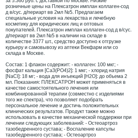
за 5.360 руб. с доставкой по Москве. Низкие
розничные цены на Плексатрон имплан коллаген-сод
д в/сус. д/периарт вв 2мл №5. Предлагаем
специальные условия на лекарства и лечебную
косметику для юридических лиц и оптовых
покупателей. Плексатрон имплан коллаген-сод д в/сус.
д/периарт вв 2мл №5 в наличии на складе в
количестве 3377 шт., средство доступно к отгрузке
курьеру и самовывозу из аптеки Векфарм или со
склада в Москве.
Cостав: 1 флакон содержит: - коллаген: 100 мкг; -
фосфат кальция [Ca3(PO4)2]: 1 мкг; - хлорид натрия
[NaCl]: 18 мг; - вода для инъекций [H2O]: до объема 2
мл. Показания: ПЛЕКСАТРОН может применяться в
качестве самостоятельного лечения или
комбинированной терапии (совместно с изделиями
того же спектра), что позволяет подобрать
персональное лечение и достичь положительных
клинических результатов. Продукт также можно
использовать в качестве механической поддержки при
лечении следующих заболеваний: - Остеоартроз
тазобедренного сустава; - Воспаление капсулы
тазобедренного сустава; - Остеоартроз