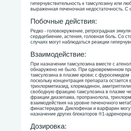
гиперчувствительность к тамсулозину или лю
выраженная печеночная недостаточность. С о
Побочные действия:
Редко - головокружение, ретроградная эякуля
сердцебиение, астения, головная боль. Со ст
случаях могут наблюдаться реакции гиперчувс
Взаимодействие:
При назначении тамсулозина вместе с атен
обнаружено не было. При одновременном пр
тамсулозина в плазме крови; с фуросемидом 
поскольку концентрация препарата остается 
трихлорметиазид, хлормадинон, амитриптили
свободную фракцию тамсулозина в плазме чело
фракции диазепама, пропранолола, трихлорме
взаимодействия на уровне печеночного мета
финастеридом. Диклофенак и варфарин могу
назначение других блокаторов ®1-адренорец
Дозировка: