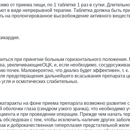
имо от приема пищи, по 1 таблетке 1 раз в сутки. Длительно
ют в виде непрерывной терапии. Таблетка должна быть при
лиять на пролонгированное высвобождение активного вещест
хикардия.
виться при принятии больным горизонтального положения.
тва, увеличивающиеОЦК, и, если необходимо, сосудосужив
 почек. Маловероятно, что диализ будет эффективен, т. к.
 Для предотвращения дальнейшего всасывания препарата ц
угля и осмотических слабительных.
 катаракты на фоне приема препарата возможно развитие 
оболочки глаза (синдром узкого зрачка), что необходимо у
ациента и при проведении операции. Прежде чем начать те
 обследован с тем, чтобы исключить наличие других забол
как и доброкачественная гиперплазия предстательной желе