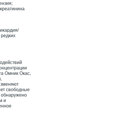
ензия;
 креатинина
хикардия/
 редких
модействий
концентрации
та Омник Окас,
,
изменяют
яет свободные
о обнаружено
м и
енное