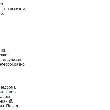
сть
нята целиком,
ва.
 При
ающие
 тамсулозин
елесообразно
синдрома
читывать
рапию
еваний,
зы. Перед