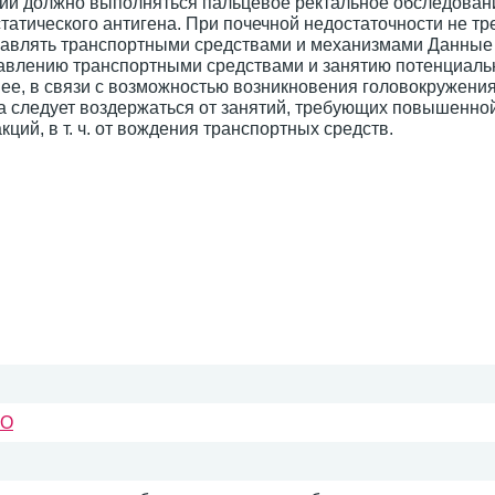
пии должно выполняться пальцевое ректальное обследовани
татического антигена. При почечной недостаточности не тр
равлять транспортными средствами и механизмами Данные
равлению транспортными средствами и занятию потенциал
нее, в связи с возможностью возникновения головокружения
 следует воздержаться от занятий, требующих повышенно
ий, в т. ч. от вождения транспортных средств.
АО