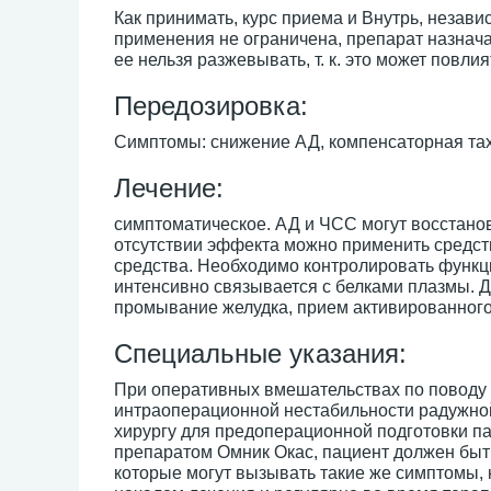
Как принимать, курс приема и Внутрь, независ
применения не ограничена, препарат назнача
ее нельзя разжевывать, т. к. это может пов
Передозировка:
Симптомы: снижение АД, компенсаторная та
Лечение:
симптоматическое. АД и ЧСС могут восстано
отсутствии эффекта можно применить средс
средства. Необходимо контролировать функцию
интенсивно связывается с белками плазмы.
промывание желудка, прием активированного 
Специальные указания:
При оперативных вмешательствах по поводу
интраоперационной нестабильности радужной 
хирургу для предоперационной подготовки п
препаратом Омник Окас, пациент должен быть
которые могут вызывать такие же симптомы, 