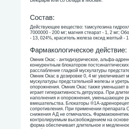
Векфарм или со склада в Москве.
Cостав:
Действующее вещество: тамсулозина гидрохло
7000000 - 200 мг; магния стеарат - 1, 2 мг; 
- 13, 024%, краситель железа оксид желтый - 1
Фармакологическое действие:
Омник Окас - антидизурическое, альфа-адре
конкурентным блокатором постсинаптических
расслабление гладкой мускулатуры предстате
Омник Окас в дозировке 0, 4 мг увеличивает 
мускулатуры предстательной железы и уретры
опорожнения. Омник Окас также уменьшает в
играет гиперактивность детрузора. При длит
наполнения и опорожнения, уменьшающее рис
вмешательства. Блокаторы ®1A-адренорецеп
сопротивления. При применении препарата Ом
снижения АД не отмечалось. Фармакокинетика
контролируемым высвобождением на основе м
форма обеспечивает длительное и медленно