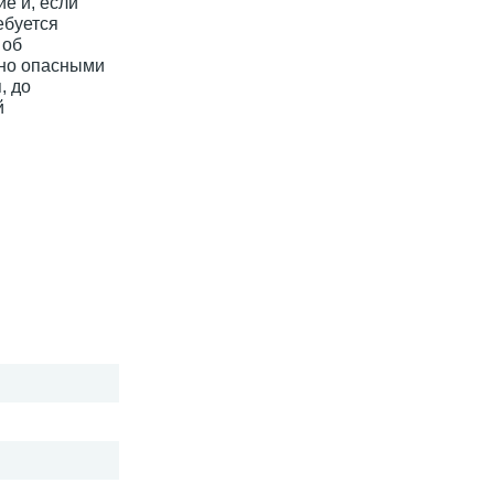
е и, если
ебуется
 об
ьно опасными
, до
й