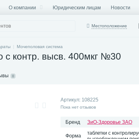
О компании
Юридическим лицам
Новости
Местоположение
араты
Мочеполовая система
о с контр. высв. 400мкг №30
ывы
0
Артикул:
108225
Пока нет отзывов
Бренд
ЗиО-Здоровье ЗАО
таблетки с контролир
Форма
высвобождением пок