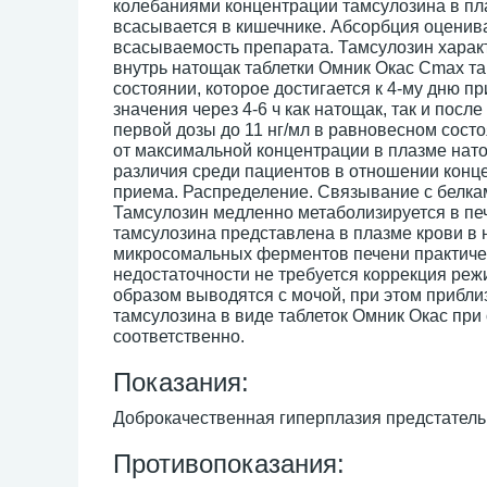
колебаниями концентрации тамсулозина в пла
всасывается в кишечнике. Абсорбция оценив
всасываемость препарата. Тамсулозин харак
внутрь натощак таблетки Омник Окас Cmax та
состоянии, которое достигается к 4-му дню п
значения через 4-6 ч как натощак, так и пос
первой дозы до 11 нг/мл в равновесном сос
от максимальной концентрации в плазме нат
различия среди пациентов в отношении конце
приема. Распределение. Связывание с белками
Тамсулозин медленно метаболизируется в пе
тамсулозина представлена в плазме крови в
микросомальных ферментов печени практичес
недостаточности не требуется коррекция ре
образом выводятся с мочой, при этом прибли
тамсулозина в виде таблеток Омник Окас при 
соответственно.
Показания:
Доброкачественная гиперплазия предстатель
Противопоказания: