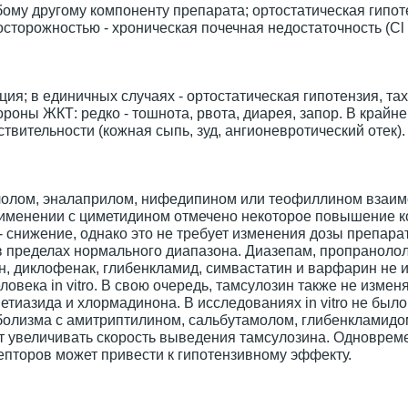
бому другому компоненту препарата; ортостатическая гипот
сторожностью - хроническая почечная недостаточность (Cl
ция; в единичных случаях - ортостатическая гипотензия, та
ороны ЖКТ: редко - тошнота, рвота, диарея, запор. В крайне
твительности (кожная сыпь, зуд, ангионевротический отек).
ололом, эналаприлом, нифедипином или теофиллином взаи
именении с циметидином отмечено некоторое повышение 
- снижение, однако это не требует изменения дозы препара
в пределах нормального диапазона. Диазепам, пропранолол
н, диклофенак, глибенкламид, симвастатин и варфарин не 
века in vitro. В свою очередь, тамсулозин также не измен
тиазида и хлормадинона. В исследованиях in vitro не был
болизма с амитриптилином, сальбутамолом, глибенкламидо
т увеличивать скорость выведения тамсулозина. Одноврем
епторов может привести к гипотензивному эффекту.