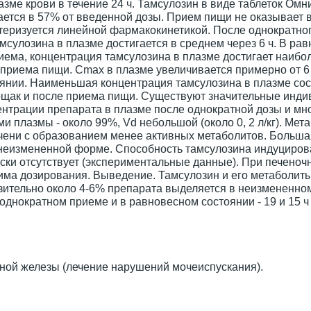
зме крови в течение 24 ч. Тамсулозин в виде таблеток Омн
ается в 57% от введенной дозы. Прием пищи не оказывает 
теризуется линейной фармакокинетикой. После однократно
мсулозина в плазме достигается в среднем через 6 ч. В ра
риема, концентрация тамсулозина в плазме достигает наибо
ле приема пищи. Cmax в плазме увеличивается примерно от 6
тоянии. Наименьшая концентрация тамсулозина в плазме со
ощак и после приема пищи. Существуют значительные инд
нтрации препарата в плазме после однократной дозы и мн
 плазмы - около 99%, Vd небольшой (около 0, 2 л/кг). Мет
чени с образованием менее активных метаболитов. Больша
 неизмененной форме. Способность тамсулозина индуциров
ки отсутствует (экспериментальные данные). При печеноч
жима дозирования. Выведение. Тамсулозин и его метаболит
зительно около 4-6% препарата выделяется в неизмененном
однократном приеме и в равновесном состоянии - 19 и 15 ч
ной железы (лечение нарушений мочеиспускания).