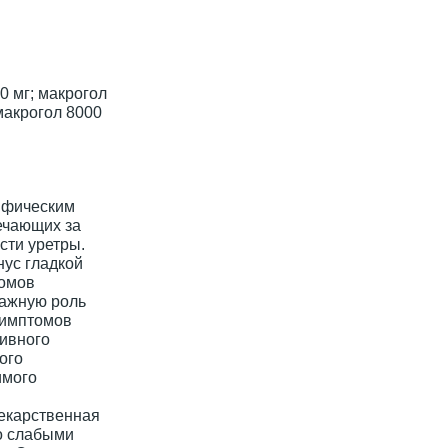
0 мг; макрогол
 макрогол 8000
ифическим
ечающих за
сти уретры.
нус гладкой
томов
важную роль
симптомов
ивного
ого
имого
екарственная
о слабыми