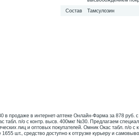
Состав
Тамсулозин
№30 в продаже в интернет-аптеке Онлайн-Фарма за 878 руб. с
с табл. п/о с контр. высв. 400мкг №30. Предлагаем специа
еских лиц и оптовых покупателей. Омник Окас табл. п/о с к
1655 шт., средство доступно к отгрузке курьеру и самовыво