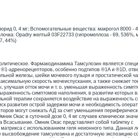
рид 0, 4 мг; Вспомогательные вещества: макрогол 8000 - 4
Оболочка: Opadry желтый 03F22733 (гипромеллоза - 69, 536%,
7, 44%)
нолитическое. Фармакодинамика Тамсулозин является спец
 ®1-адренорецепторов, особенно подтипов ®1A и ®1D, отв
льной железы, шейки мочевого пузыря и простатической ча
максимальную скорость мочеиспускания, а также снижает то
, улучшая отток мочи и т. о. уменьшая выраженность симп
ыраженность симптомов наполнения, в развитии которых 
ельной терапии сохраняется воздействие на выраженность 
к развития острой задержки мочи и необходимость операт
торов могут снижать АД за счет уменьшения периферическ
ник Окас в суточной дозе 0, 4 мг случаев клинически знач
 Всасывание. Омник Окас представляет собой таблетку с
атрикса с использованием геля неионного типа. Данная л
е высвобождение тамсулозина и достаточную экспозицию с