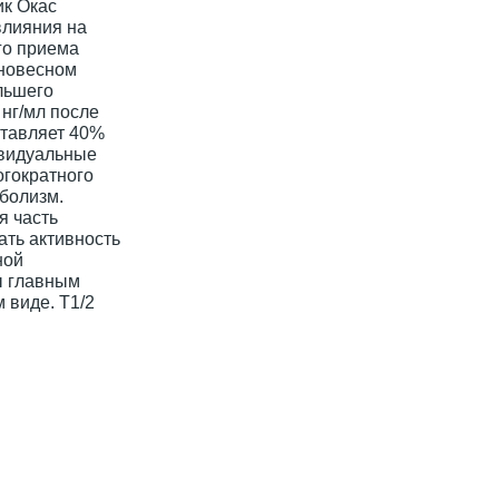
ик Окас
влияния на
го приема
вновесном
льшего
 нг/мл после
ставляет 40%
ивидуальные
огократного
аболизм.
я часть
ать активность
ной
ы главным
 виде. T1/2