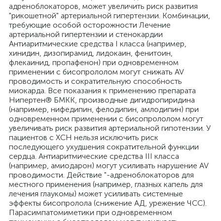
адреноблокаторов, может увеличить риск развития
"рикошетной" артериальной гипертензии. Комбинации,
требующие особой осторожности Лечение
артериальной гипертензии и стенокардии
Антиаритмические средства I класса (например,
хинидин, дизопирамид, лидокаин, фенитоин,
флекаинид, пропафенон) при одновременном
применении с бисопрололом могут снижать AV
проводимость и сократительную способность
миокарда. Все показания к применению препарата
Нипертен® БМКК, производные дигидропиридина
(например, нифедипин, фелодипин, амлодипин) при
одновременном применении с бисопрололом могут
увеличивать риск развития артериальной гипотензии. У
пациентов с ХСН нельзя исключить риск
последующего ухудшения сократительной функции
сердца. Антиаритмические средства III класса
(например, амиодарон) могут усиливать нарушение AV
проводимости. Действие "-адреноблокаторов для
местного применения (например, глазных капель для
лечения глаукомы) может усиливать системные
эффекты бисопролола (снижение АД, урежение ЧСС).
Парасимпатомиметики при одновременном