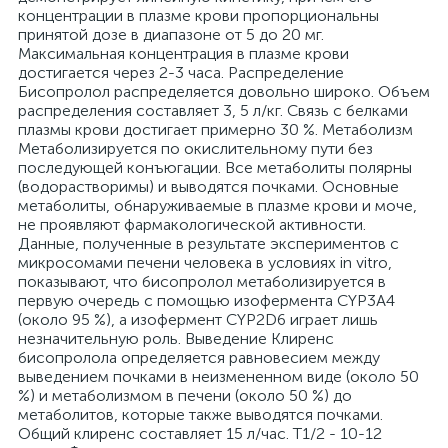
концентрации в плазме крови пропорциональны
принятой дозе в диапазоне от 5 до 20 мг.
Максимальная концентрация в плазме крови
достигается через 2-3 часа. Распределение
Бисопролол распределяется довольно широко. Объем
распределения составляет 3, 5 л/кг. Связь с белками
плазмы крови достигает примерно 30 %. Метаболизм
Метаболизируется по окислительному пути без
последующей конъюгации. Все метаболиты полярны
(водорастворимы) и выводятся почками. Основные
метаболиты, обнаруживаемые в плазме крови и моче,
не проявляют фармакологической активности.
Данные, полученные в результате экспериментов с
микросомами печени человека в условиях in vitro,
показывают, что бисопролол метаболизируется в
первую очередь с помощью изофермента CYP3A4
(около 95 %), а изофермент CYP2D6 играет лишь
незначительную роль. Выведение Клиренс
бисопролола определяется равновесием между
выведением почками в неизмененном виде (около 50
%) и метаболизмом в печени (около 50 %) до
метаболитов, которые также выводятся почками.
Общий клиренс составляет 15 л/час. T1/2 - 10-12