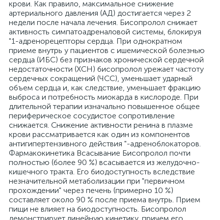
крови. Как правило, максимальное снижение
артериального давления (АД) достигается через 2
недели после начала лечения. Бисопролол снижает
активность симпатоадреналовой системы, блокируя
"1-адренорецепторы сердца. При однократном
приеме внутрь у пациентов с ишемической болезнью
сердца (ИБС) без признаков хронической сердечной
недостаточности (ХСН) бисопролол урежает частоту
сердечных сокращений (ЧСС), уменьшает ударный
объем сердца и, как следствие, уменьшает фракцию
выброса и потребность миокарда в кислороде. При
длительной терапии изначально повышенное общее
периферическое сосудистое сопротивление
снижается. Снижение активности ренина в плазме
крови рассматривается как один из компонентов
антигипертензивного действия "-адреноблокаторов.
Фармакокинетика Всасывание Бисопролол почти
полностью (более 90 %) всасывается из желудочно-
кишечного тракта. Его биодоступность вследствие
незначительной метаболизации при "первичном
прохождении" через печень (примерно 10 %)
составляет около 90 % после приема внутрь. Прием
пищи не влияет на биодоступность. Бисопролол
демонстрирует линейную кинетику, причем его