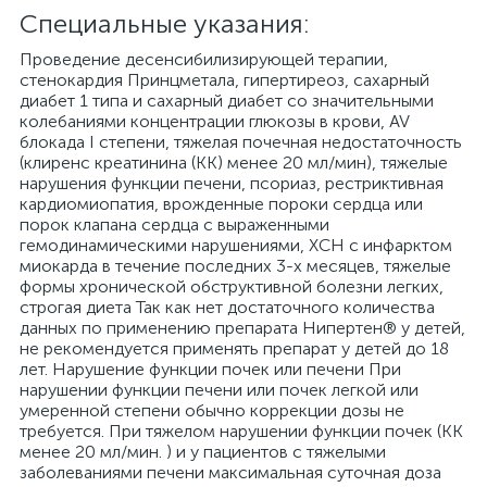
Специальные указания:
Проведение десенсибилизирующей терапии,
стенокардия Принцметала, гипертиреоз, сахарный
диабет 1 типа и сахарный диабет со значительными
колебаниями концентрации глюкозы в крови, AV
блокада I степени, тяжелая почечная недостаточность
(клиренс креатинина (КК) менее 20 мл/мин), тяжелые
нарушения функции печени, псориаз, рестриктивная
кардиомиопатия, врожденные пороки сердца или
порок клапана сердца с выраженными
гемодинамическими нарушениями, ХСН с инфарктом
миокарда в течение последних 3-х месяцев, тяжелые
формы хронической обструктивной болезни легких,
строгая диета Так как нет достаточного количества
данных по применению препарата Нипертен® у детей,
не рекомендуется применять препарат у детей до 18
лет. Нарушение функции почек или печени При
нарушении функции печени или почек легкой или
умеренной степени обычно коррекции дозы не
требуется. При тяжелом нарушении функции почек (КК
менее 20 мл/мин. ) и у пациентов с тяжелыми
заболеваниями печени максимальная суточная доза