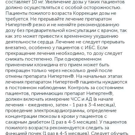
составляет 10 мг. Увеличение дозы у таких пациентов
должно осуществляться с особой осторожностью.
Пациенты пожилого возраста Коррекции дозы не
требуется. Не прерывайте лечение препаратом
Нипертен® резко и не меняйте рекомендованную
дозу без предварительной консультации с врачом, так
как это может привести к временному ухудшению
деятельности сердца. Лечение не следует прерывать
внезапно, особенно у пациентов с ИБС. Если
прекращение лечения необходимо, то дозу следует
снижать постепенно. При одновременном
применении клонидина его прием может быть
прекращен только через несколько дней после
отмены препарата Нипертен®. На начальных этапах
лечения препаратом Нипертен® пациенты нуждаются
в постоянном наблюдении. Контроль за состоянием
пациентов, принимающих препарат Нипертен®,
должен включать измерение ЧСС и АД (в начале
лечения - ежедневно, затем - 1 раз в 3-4 месяца),
проведение электрокардиограммы, определение
концентрации глюкозы в крови у пациентов с
сахарным диабетом (1 раз в 4-5 месяцев). У пациентов
пожилого возраста рекомендуется следить за
функцией почек (1 раз в 4-5 месяцев). Следует обучить