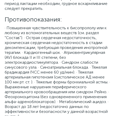
период лактации необходим, грудное вскармливание
следует прекратить.
Противопоказания:
· Повышенная чувствительность к бисопрололу или к
любому из вспомогательных веществ (см. раздел
"Состав"). · Острая сердечная недостаточность,
хроническая сердечная недостаточность в стадии
декомпенсации, требующая проведения инотропной
терапии. · Кардиогенный шок. · Атриовентрикулярная
(AV) блокада II и III степени, без
электрокардиостимулятора. · Синдром слабости
синусового узла. · Синоатриальная блокада. · Тяжелая
брадикардия (ЧСС менее 60 уд/мин). · Тяжелая
артериальная гипотензия (систолическое АД менее
100 мм рт. ст. ). · Тяжелые формы бронхиальной астмы. ·
Выраженные нарушения периферического
артериального кровообращения или синдром Рейно. ·
Феохромоцитома (без одновременного применения
альфа-адреноблокаторов). · Метаболический ацидоз. ·
Возраст до 18 лет (недостаточно данных по
эффективности и безопасности у данной возрастной