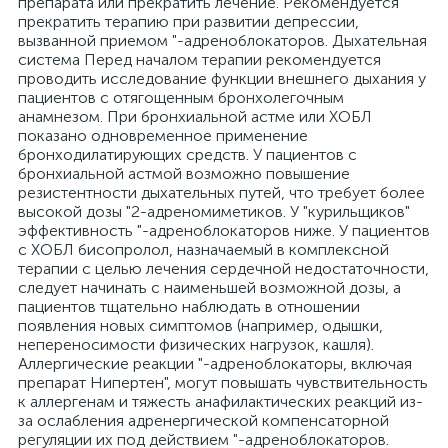
препарата или прекратить лечение. Рекомендуется
прекратить терапию при развитии депрессии,
вызванной приемом "-адреноблокаторов. Дыхательная
система Перед началом терапии рекомендуется
проводить исследование функции внешнего дыхания у
пациентов с отягощенным бронхолегочным
анамнезом. При бронхиальной астме или ХОБЛ
показано одновременное применение
бронходилатирующих средств. У пациентов с
бронхиальной астмой возможно повышение
резистентности дыхательных путей, что требует более
высокой дозы "2-адреномиметиков. У "курильщиков"
эффективность "-адреноблокаторов ниже. У пациентов
с ХОБЛ бисопролол, назначаемый в комплексной
терапии с целью лечения сердечной недостаточности,
следует начинать с наименьшей возможной дозы, а
пациентов тщательно наблюдать в отношении
появления новых симптомов (например, одышки,
непереносимости физических нагрузок, кашля).
Аллергические реакции "-адреноблокаторы, включая
препарат Нипертен", могут повышать чувствительность
к аллергенам и тяжесть анафилактических реакций из-
за ослабления адренергической компенсаторной
регуляции их под действием "-адреноблокаторов.