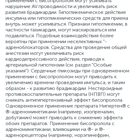
применении с бисопрололом могут усиливать
нарушение AV проводимости и увеличивать риск
развития брадикардии. Гипогликемическое действие
инсулина или гипогликемических средств для приема
внутрь может усиливаться. Признаки гипогликемии, в
частности тахикардия, могут маскироваться или
подавляться. Подобные взаимодействия более
вероятны при применении неселективных "-
адреноблокаторов. Средства для проведения общей
анестезии могут увеличивать риск
кардиодепрессивного действия, приводя к
артериальной гипотензии (см. раздел "Особые
указания"). Сердечные гликозиды при одновременном
применении с бисопрололом могут приводить к
увеличению времени проведения импульса, и таким
образом - к развитию брадикардии. Нестероидные
противовоспалительные препараты (НПВП) могут
снижать антигипертензивный эффект бисопролола.
Одновременное применение препарата Нипертен® с
®-адреномиметиками (например, изопреналин,
добутамин) может приводить к снижению эффекта
обоих препаратов. Применение бисопролола с
адреномиметиками, влияющими на ®- и ®-
адренорецепторы (например, норэпинефрин,