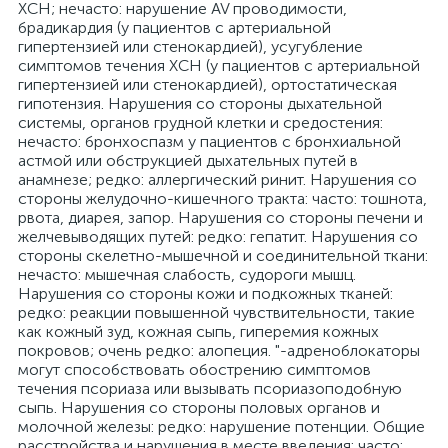
ХСН; нечасто: нарушение AV проводимости,
брадикардия (у пациентов с артериальной
гипертензией или стенокардией), усугубление
симптомов течения ХСН (у пациентов с артериальной
гипертензией или стенокардией), ортостатическая
гипотензия. Нарушения со стороны дыхательной
системы, органов грудной клетки и средостения:
нечасто: бронхоспазм у пациентов с бронхиальной
астмой или обструкцией дыхательных путей в
анамнезе; редко: аллергический ринит. Нарушения со
стороны желудочно-кишечного тракта: часто: тошнота,
рвота, диарея, запор. Нарушения со стороны печени и
желчевыводящих путей: редко: гепатит. Нарушения со
стороны скелетно-мышечной и соединительной ткани:
нечасто: мышечная слабость, судороги мышц.
Нарушения со стороны кожи и подкожных тканей:
редко: реакции повышенной чувствительности, такие
как кожный зуд, кожная сыпь, гиперемия кожных
покровов; очень редко: алопеция. "-адреноблокаторы
могут способствовать обострению симптомов
течения псориаза или вызывать псориазоподобную
сыпь. Нарушения со стороны половых органов и
молочной железы: редко: нарушение потенции. Общие
расстройства и нарушения в месте введения: часто: