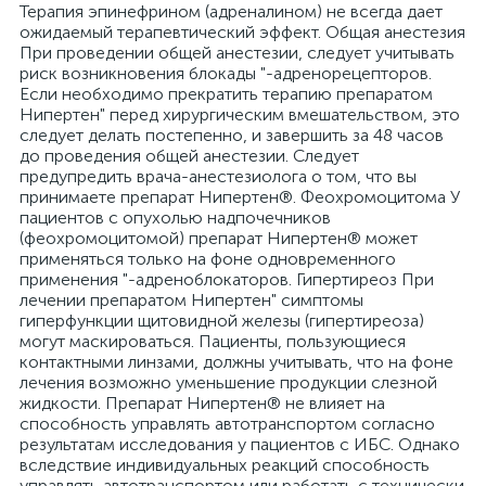
Терапия эпинефрином (адреналином) не всегда дает
ожидаемый терапевтический эффект. Общая анестезия
При проведении общей анестезии, следует учитывать
риск возникновения блокады "-адренорецепторов.
Если необходимо прекратить терапию препаратом
Нипертен" перед хирургическим вмешательством, это
следует делать постепенно, и завершить за 48 часов
до проведения общей анестезии. Следует
предупредить врача-анестезиолога о том, что вы
принимаете препарат Нипертен®. Феохромоцитома У
пациентов с опухолью надпочечников
(феохромоцитомой) препарат Нипертен® может
применяться только на фоне одновременного
применения "-адреноблокаторов. Гипертиреоз При
лечении препаратом Нипертен" симптомы
гиперфункции щитовидной железы (гипертиреоза)
могут маскироваться. Пациенты, пользующиеся
контактными линзами, должны учитывать, что на фоне
лечения возможно уменьшение продукции слезной
жидкости. Препарат Нипертен® не влияет на
способность управлять автотранспортом согласно
результатам исследования у пациентов с ИБС. Однако
вследствие индивидуальных реакций способность
управлять автотранспортом или работать с технически