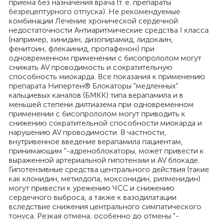
приема без назначения врача (т. е. препараты
безрецептурного отпуска). Не рекомендуемые
комбинации Лечение хронической сердечной
недостаточности Антиаритмические средства I класса
(например, хинидин, дизопирамид, лидокаин,
фенитоин, флекаинид, пропафенон) при
одновременном применении с бисопрололом могут
снижать AV проводимость и сократительную
способность миокарда. Все показания к применению
препарата Нипертен® Блокаторы "медленных"
кальциевых каналов (БМКК) типа верапамила и в
меньшей степени дилтиазема при одновременном
применении с бисопрололом могут приводить к
снижению сократительной способности миокарда и
нарушению AV проводимости. В частности,
внутривенное введение верапамила пациентам,
принимающим "-адреноблокаторы, может привести к
выраженной артериальной гипотензии и AV блокаде.
Гипотензивные средства центрального действия (такие
как клонидин, метилдопа, моксонидин, рилменидин)
могут привести к урежению ЧСС и снижению
сердечного выброса, а также к вазодилатации
вследствие снижения центрального симпатического
тонуса. Резкая отмена, особенно до отмены "-