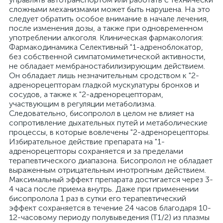
сложными механизмами может быть нарушена. На это
следует обратить особое внимание в начале лечения,
после изменения дозы, а также при одновременном
употреблении алкоголя. Клиническая фармакология:
Фармакодинамика Селективный "1-адреноблокатор,
без собственной симпатомиметической активности,
не обладает мембраностабилизирующим действием.
Он обладает лишь незначительным сродством к "2-
адренорецепторам гладкой мускулатуры бронхов и
сосудов, а также к "2-адренорецепторам,
участвующим в регуляции метаболизма.
Следовательно, бисопролол в целом не влияет на
сопротивление дыхательных путей и метаболические
процессы, в которые вовлечены "2-адренорецепторы.
Избирательное действие препарата на "1-
адренорецепторы сохраняется и за пределами
терапевтического диапазона. Бисопролол не обладает
выраженным отрицательным инотропным действием.
Максимальный эффект препарата достигается через 3-
4 часа после приема внутрь. Даже при применении
бисопролола 1 раз в сутки его терапевтический
эффект сохраняется в течение 24 часов благодаря 10-
12-часовому периоду полувыведения (T1/2) из плазмы