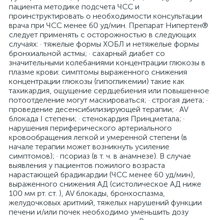
пациента методике подсчета ЧСС и
проинструктировать о необходимости консультации
врача при ЧСС менее 60 уд/мин. Препарат Нипертен®
следует применять с осторожностью в следующих
случаях: · тяжелые формы ХОБЛ и нетяжелые формы
бронхиальной астмы; · сахарный диабет со
значительными колебаниями концентрации глюкозы в
плазме крови: симптомы выраженного снижения
концентрации глюкозы (гипогликемии) такие как
тахикардия, ощущение сердцебиения или повышенное
потоотделение могут маскироваться; · строгая диета; ·
проведение десенсибилизирующей терапии; · AV
блокада I степени; · стенокардия Принцметала; ·
нарушения периферического артериального
кровообращения легкой и умеренной степени (в
начале терапии может возникнуть усиление
симптомов); · псориаз (в т. ч. в анамнезе). В случае
выявления у пациентов пожилого возраста
нарастающей брадикардии (ЧСС менее 60 уд/мин),
выраженного снижения АД (систолическое АД ниже
100 мм рт. ст. ), AV блокады, бронхоспазма,
желудочковых аритмий, тяжелых нарушений функции
печени и/или почек необходимо уменьшить дозу