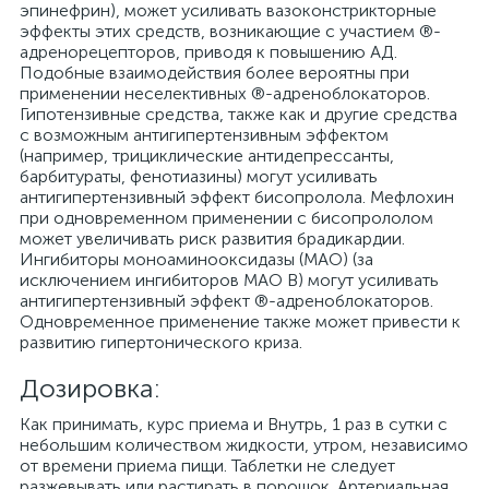
эпинефрин), может усиливать вазоконстрикторные
эффекты этих средств, возникающие с участием ®-
адренорецепторов, приводя к повышению АД.
Подобные взаимодействия более вероятны при
применении неселективных ®-адреноблокаторов.
Гипотензивные средства, также как и другие средства
с возможным антигипертензивным эффектом
(например, трициклические антидепрессанты,
барбитураты, фенотиазины) могут усиливать
антигипертензивный эффект бисопролола. Мефлохин
при одновременном применении с бисопрололом
может увеличивать риск развития брадикардии.
Ингибиторы моноаминооксидазы (МАО) (за
исключением ингибиторов МАО В) могут усиливать
антигипертензивный эффект ®-адреноблокаторов.
Одновременное применение также может привести к
развитию гипертонического криза.
Дозировка:
Как принимать, курс приема и Внутрь, 1 раз в сутки с
небольшим количеством жидкости, утром, независимо
от времени приема пищи. Таблетки не следует
разжевывать или растирать в порошок. Артериальная