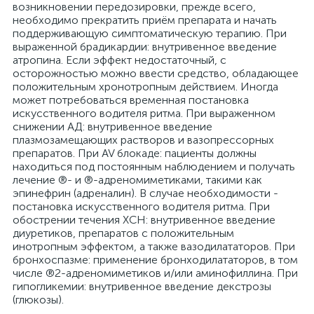
возникновении передозировки, прежде всего,
необходимо прекратить приём препарата и начать
поддерживающую симптоматическую терапию. При
выраженной брадикардии: внутривенное введение
атропина. Если эффект недостаточный, с
осторожностью можно ввести средство, обладающее
положительным хронотропным действием. Иногда
может потребоваться временная постановка
искусственного водителя ритма. При выраженном
снижении АД: внутривенное введение
плазмозамещающих растворов и вазопрессорных
препаратов. При AV блокаде: пациенты должны
находиться под постоянным наблюдением и получать
лечение ®- и ®-адреномиметиками, такими как
эпинефрин (адреналин). В случае необходимости -
постановка искусственного водителя ритма. При
обострении течения ХСН: внутривенное введение
диуретиков, препаратов с положительным
инотропным эффектом, а также вазодилататоров. При
бронхоспазме: применение бронходилататоров, в том
числе ®2-адреномиметиков и/или аминофиллина. При
гипогликемии: внутривенное введение декстрозы
(глюкозы).