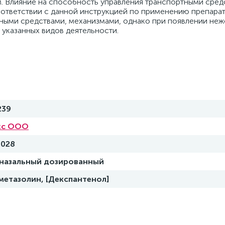
м. Влияние на способность управления транспортными сред
ответствии с данной инструкцией по применению препарат
тными средствами, механизмами, однако при появлении неж
 указанных видов деятельности.
239
кс ООО
2028
 назальный дозированный
метазолин, [Декспантенол]