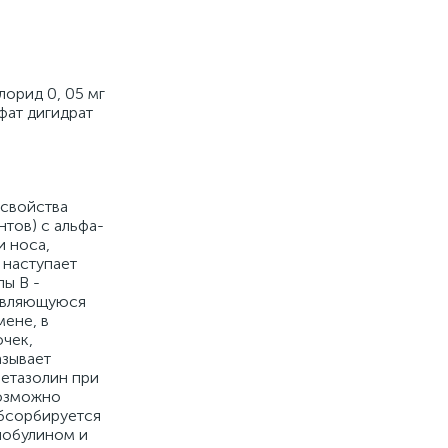
лорид 0, 05 мг
фат дигидрат
 свойства
тов) с альфа-
 носа,
 наступает
ы В -
 являющуюся
мене, в
очек,
азывает
етазолин при
возможно
бсорбируется
лобулином и