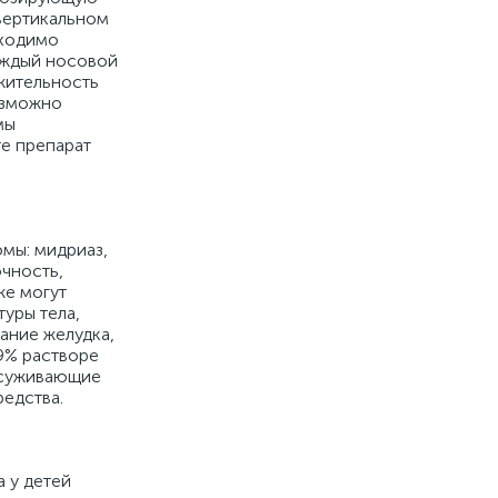
вертикальном
бходимо
каждый носовой
лжительность
озможно
мы
е препарат
мы: мидриаз,
очность,
же могут
уры тела,
ание желудка,
 9% растворе
осуживающие
едства.
 у детей