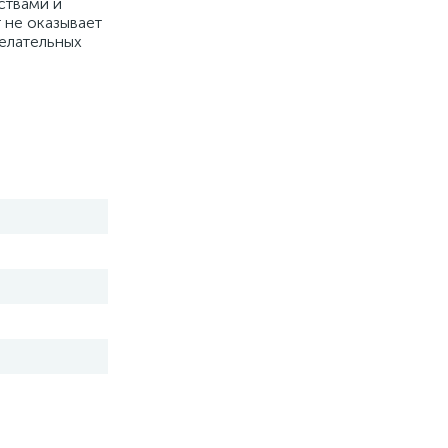
ствами и
 не оказывает
елательных