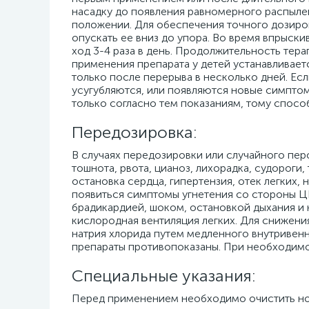
насадку до появления равномерного распыле
положении. Для обеспечения точного дозиро
опускать ее вниз до упора. Во время впрыск
ход 3-4 раза в день. Продолжительность тера
применения препарата у детей устанавливае
только после перерыва в несколько дней. Есл
усугубляются, или появляются новые симпто
только согласно тем показаниям, тому способ
Передозировка:
В случаях передозировки или случайного пе
тошнота, рвота, цианоз, лихорадка, судороги
остановка сердца, гипертензия, отек легких,
появиться симптомы угнетения со стороны 
брадикардией, шоком, остановкой дыхания и 
кислородная вентиляция легких. Для снижени
натрия хлорида путем медленного внутривен
препараты противопоказаны. При необходим
Специальные указания:
Перед применением необходимо очистить но