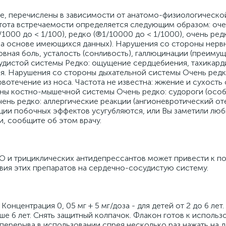
е, перечислены в зависимости от анатомо-физиологическо
стота встречаемости определяется следующим образом: оче
1/1000 до < 1/100), редко (®1/10000 до < 1/1000), очень ред
 на основе имеющихся данных). Нарушения со стороны нер
овная боль, усталость (сонливость), галлюцинации (преиму
удистой системы Редко: ощущение сердцебиения, тахикард
ия. Нарушения со стороны дыхательной системы Очень редк
вотечение из носа. Частота не известна: жжение и сухость
ны костно-мышечной системы Очень редко: судороги (особе
нь редко: аллергические реакции (ангионевротический от
укции побочных эффектов усугубляются, или Вы заметили лю
и, сообщите об этом врачу.
 и трициклических антидепрессантов может привести к 
вия этих препаратов на сердечно-сосудистую систему.
Концентрация 0, 05 мг + 5 мг/доза - для детей от 2 до 6 лет
тарше 6 лет. Снять защитный колпачок. Флакон готов к исполь
перерыва в использовании спрея несколько раз нажать на