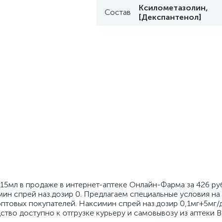
Ксилометазолин,
Состав
[Декспантенол]
15мл в продаже в интернет-аптеке Онлайн-Фарма за 426 руб
ин спрей наз.дозир 0. Предлагаем специальные условия на 
птовых покупателей. Наксимин спрей наз.дозир 0,1мг+5мг/д
едство доступно к отгрузке курьеру и самовывозу из аптеки 