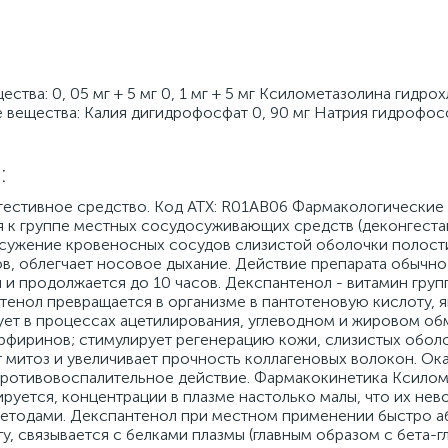
тва: 0, 05 мг + 5 мг 0, 1 мг + 5 мг Ксилометазолина гидрох
е вещества: Калия дигидрофосфат 0, 90 мг Натрия гидрофос
:
естивное средство. Код ATX: R01AB06 Фармакологические
к группе местных сосудосуживающих средств (деконгестан
сужение кровеносных сосудов слизистой оболочки полости
в, облегчает носовое дыхание. Действие препарата обычно
и продолжается до 10 часов. Декспантенол - витамин групп
тенол превращается в организме в пантотеновую кислоту,
вует в процессах ацетилирования, углеводном и жировом об
рфиринов; стимулирует регенерацию кожи, слизистых обол
 митоз и увеличивает прочность коллагеновых волокон. Ок
противовоспалительное действие. Фармакокинетика Ксилом
руется, концентрации в плазме настолько малы, что их не
етодами. Декспантенол при местном применении быстро а
, связывается с белками плазмы (главным образом с бета-г