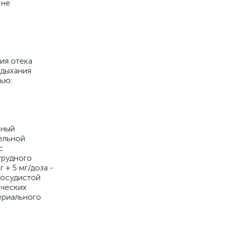
 не
ия отека
 дыхания
ью:
нный
тельной
с
грудного
 + 5 мг/доза -
сосудистой
ических
ериального