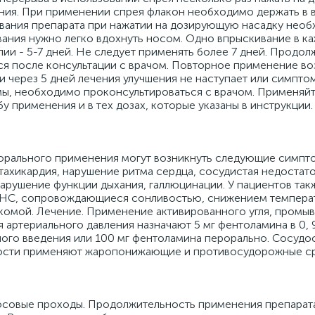
ния. При применении спрея флакон необходимо держать в 
вания препарата при нажатии на дозирующую насадку нео
ивания нужно легко вдохнуть носом. Одно впрыскивание в 
пии - 5-7 дней. Не следует применять более 7 дней. Продо
тся после консультации с врачом. Повторное применение в
и через 5 дней лечения улучшения не наступает или симпто
мы, необходимо проконсультироваться с врачом. Применяйт
у применения и в тех дозах, которые указаны в инструкции.
рорального применения могут возникнуть следующие симпто
, тахикардия, нарушение ритма сердца, сосудистая недостат
 нарушение функции дыхания, галлюцинации. У пациентов так
ЦНС, сопровождающиеся сонливостью, снижением температ
комой. Лечение. Применение активированного угля, промыв
я артериального давления назначают 5 мг фентоламина в 0,
ного введения или 100 мг фентоламина перорально. Сосуд
ости применяют жаропонижающие и противосудорожные ср
совые проходы. Продолжительность применения препарата