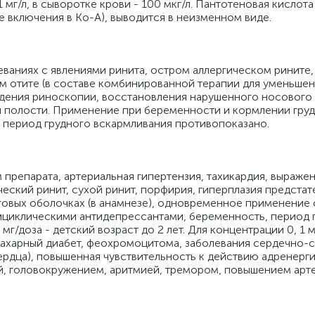
1 мг/л, в сыворотке крови - 100 мкг/л. Пантотеновая кислота
е включения в Ко-A), выводится в неизменном виде.
ваниях с явлениями ринита, остром аллергическом рините,
м отите (в составе комбинированной терапии для уменьшен
ведения риноскопии, восстановления нарушенного носового
й полости. Применение при беременности и кормлении груд
 период грудного вскармливания противопоказано.
препарата, артериальная гипертензия, тахикардия, выраже
ческий ринит, сухой ринит, порфирия, гиперплазия предста
говых оболочках (в анамнезе), одновременное применение 
циклическими антидепрессантами, беременность, период 
мг/доза - детский возраст до 2 лет. Для концентрации 0, 1 мг
 Сахарный диабет, феохромоцитома, заболевания сердечно-
ердца), повышенная чувствительность к действию адренерг
, головокружением, аритмией, тремором, повышением арт