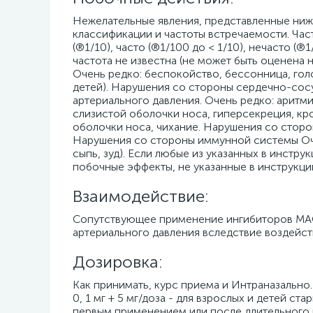
Нежелательные явления, представленные ниж
классификации и частоты встречаемости. Ча
(®1/10), часто (®1/100 до < 1/10), нечасто (®
частота не известна (не может быть оценена
Очень редко: беспокойство, бессонница, гол
детей). Нарушения со стороны сердечно-сос
артериального давления. Очень редко: аритм
слизистой оболочки носа, гиперсекреция, кро
оболочки носа, чихание. Нарушения со сторо
Нарушения со стороны иммунной системы Оче
сыпь, зуд). Если любые из указанных в инстр
побочные эффекты, не указанные в инструкци
Взаимодействие:
Сопутствующее применение ингибиторов МАО
артериального давления вследствие воздейст
Дозировка:
Как принимать, курс приема и Интраназально. 
0, 1 мг + 5 мг/доза - для взрослых и детей с
первым применением или после длительного 