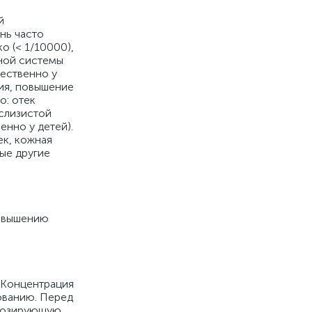
й
нь часто
ко (< 1/10000),
вной системы
щественно у
ия, повышение
о: отек
 слизистой
нно у детей).
ек, кожная
бые другие
повышению
. Концентрация
зованию. Перед
 дозирующую