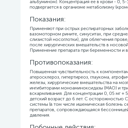
альбумином). Концентрация ее в крови - 0, 5-
подвергается в организме метаболизму (кром
Показания:
Применяют при острых респираторных заболе
вазомоторном рините, синуситах, при средне
слизистой носоглотки), для облегчения про
после хирургических вмешательств в носово
Применение препарата при беременности и в
Противопоказания:
Повышенная чувствительность к компонентам 
атеросклероз, гипертиреоз, глаукома, атрофи
железы, хирургические вмешательства на моз
ингибиторами моноаминоксидазы (МАО) и три
вскармливания. Для концентрации 0, 05 мг + 5 
детский возраст до 6 лет. С осторожностью
системы (в том числе ишемическая болезнь с
препаратов, сопровождающаяся бессонницей
давления.
Побочные действия: