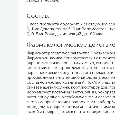
склада в Москве.
Cостав:
1 доза препарата содержит: Действующие вещес
0, 1 мг Декспантенол 5, 0 мг Вспомогательны
0, 015 мг Вода для инъекций до 100 мкл
Фармакологическое действие
Фармакотерапевтическая группа Противоконг
Фармакодинамика Ксилометазолин относится 
адреномиметической активностью, вызывает 
восстанавливает проходимость носовых ходо
через несколько минут после его применения 
производное пантотеновой кислоты. Декспан
составной частью коэнзима А (Ко-A) и участ
синтезе ацетилхолина, кортикостероидов, по
нормализует клеточный метаболизм, ускоряет
регенерирующее, метаболическое и слабое 
местном применении практически не абсорби
определить современными аналитическими м
кожей и превращается в пантотеновую кислоту