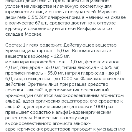
Мирвазо дерм.гель 0. Предлагаем специальные
условия на лекарства и лечебную косметику для
юридических лиц и оптовых покупателей. Мирвазо
дерм.гель 0,5% 30г д/наружн.прим. в наличии на складе
в количестве 67 шт., средство доступно к отгрузке
курьеру и самовывозу из аптеки Векфарм или со
склада в Москве.
Cостав: 1 г геля содержит: Действующее вещество:
Бримонидина тартрат - 5,0 мг. Вспомогательные
вещества: карбомер - 12,5 мг,
метилпарагидроксибензоат - 1,0 мг, феноксиэтанол -
4,0 мг, глицерол - 55,0 мг, титана диоксид - 0,625 мг,
пропиленгликоль - 55,0 мг, натрия гидроксид - до pH
6,0, вода очищенная - до 1000 мг. Фармакологическое
действие: Эритемы лица при розацеа средство
лечения - альфа2-адреномиметик селективный.
Бримонидин является высокоселективным агонистом
альфа2-адренергических рецепторов: его сродство к
альфа2-адренергическим рецепторам в 1000 раз
превышает сродство к альфа1-адренергическим
рецепторам. Нанесение на кожу лица
высокоселективного агониста альфа2-
адренергических рецепторов приводит к уменьшению