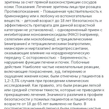
эритемы за счет прямой вазоконстрикции сосудов
кожи. Показания: Лечение эритемы лица при розацеа.
Противопоказания: - Повышенная чувствительность к
бримонидину или к любому из вспомогательных
веществ; - детский возраст до 18 лет (безопасность и
эффективность препарата для данной возрастной
категории не установлена); - одновременный прием с
ингибиторами моноаминоксидазы (МАО) (например,
селегилин или моклобемид), и трициклическими
(имипрамин) и тетрациклическими (мапротилин,
миансерин и миртазапин) антидепрессантами,
оказывающие влияние на норадренергическую
передачу. С осторожностью: - Беременность; -
нарушение функции печени и почек. Побочные
действия: Наиболее частые нежелательные реакции,
включающие покраснение, зуд, гиперемию и
ощущение жжения кожи, были отмечены у пациентов в
1,2-3,3% случаев при проведении клинических
исследований. Как правило, это были реакции легкой
или средней степени тяжести, которые не приводили к
прекращению лечения. Значимого различия в профиле
безопасности у пожилых пациентов и пациентов в
возрасте от 18 до 65 лет выявлено не было. В
пострегистрационный период были отмечены частые