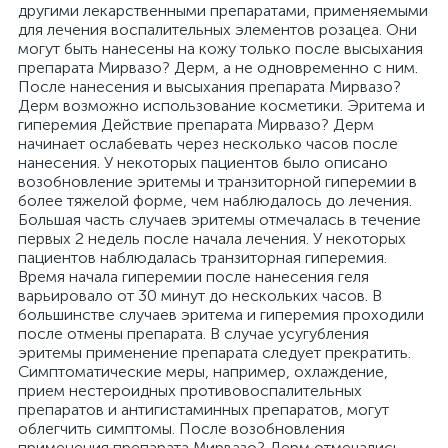
другими лекарственными препаратами, применяемыми
для лечения воспалительных элементов розацеа. Они
могут быть нанесены на кожу только после высыхания
препарата Мирвазо? Дерм, а не одновременно с ним.
После нанесения и высыхания препарата Мирвазо?
Дерм возможно использование косметики. Эритема и
гиперемия Действие препарата Мирвазо? Дерм
начинает ослабевать через несколько часов после
нанесения. У некоторых пациентов было описано
возобновление эритемы и транзиторной гиперемии в
более тяжелой форме, чем наблюдалось до лечения.
Большая часть случаев эритемы отмечалась в течение
первых 2 недель после начала лечения. У некоторых
пациентов наблюдалась транзиторная гиперемия.
Время начала гиперемии после нанесения геля
варьировало от 30 минут до нескольких часов. В
большинстве случаев эритема и гиперемия проходили
после отмены препарата. В случае усугубления
эритемы применение препарата следует прекратить.
Симптоматические меры, например, охлаждение,
прием нестероидных противовоспалительных
препаратов и антигистаминных препаратов, могут
облегчить симптомы. После возобновления
применения препарата Мирвазо? Дерм отмечались