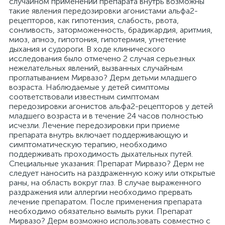
случайном применении препарата внутрь возможны
такие явления передозировки агонистами альфа2-
рецепторов, как гипотензия, слабость, рвота,
сонливость, заторможенность, брадикардия, аритмия,
миоз, апноэ, гипотония, гипотермия, угнетение
дыхания и судороги. В ходе клинического
исследования было отмечено 2 случая серьезных
нежелательных явлений, вызванных случайным
проглатыванием Мирвазо? Дерм детьми младшего
возраста. Наблюдаемые у детей симптомы
соответствовали известным симптомам
передозировки агонистов альфа2-рецепторов у детей
младшего возраста и в течение 24 часов полностью
исчезли. Лечение передозировки при приеме
препарата внутрь включает поддерживающую и
симптоматическую терапию, необходимо
поддерживать проходимость дыхательных путей.
Специальные указания: Препарат Мирвазо? Дерм не
следует наносить на раздраженную кожу или открытые
раны, на область вокруг глаз. В случае выраженного
раздражения или аллергии необходимо прервать
лечение препаратом. После применения препарата
необходимо обязательно вымыть руки. Препарат
Мирвазо? Дерм возможно использовать совместно с