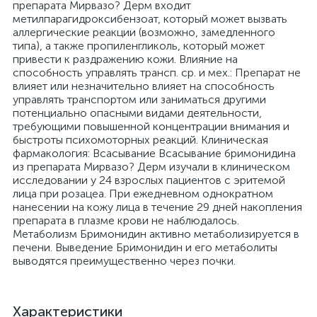
препарата Мирвазо? Дерм входит
метилпарагидроксибензоат, который может вызвать
аллергические реакции (возможно, замедленного
типа), а также пропиленгликоль, который может
привести к раздражению кожи. Влияние на
способность управлять трансп. ср. и мех.: Препарат не
влияет или незначительно влияет на способность
управлять транспортом или заниматься другими
потенциально опасными видами деятельности,
требующими повышенной концентрации внимания и
быстроты психомоторных реакций. Клиническая
фармакология: Всасывание Всасывание бримонидина
из препарата Мирвазо? Дерм изучали в клиническом
исследовании у 24 взрослых пациентов с эритемой
лица при розацеа. При ежедневном однократном
нанесении на кожу лица в течение 29 дней накопления
препарата в плазме крови не наблюдалось.
Метаболизм Бримонидин активно метаболизируется в
печени. Выведение Бримонидин и его метаболиты
выводятся преимущественно через почки.
Характеристики