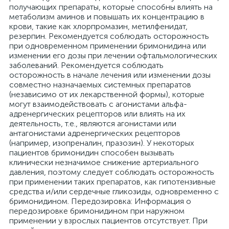
получающих препараты, которые способны влиять на
метаболизм аминов и повышать их концентрацию в
крови, такие как хлорпромазин, метилфенидат,
резерпин. Рекомендуется соблюдать осторожность
при одновременном применении бримонидина или
изменении его дозы при лечении офтальмологических
заболеваний. Рекомендуется соблюдать
осторожность в начале лечения или изменении дозы
совместно назначаемых системных препаратов
(независимо от их лекарственной формы), которые
могут взаимодействовать с агонистами альфа-
адренергических рецепторов или влиять на их
деятельность, т.е., являются агонистами или
антагонистами адренергических рецепторов
(например, изопреналин, празозин). У некоторых
пациентов бримонидин способен вызывать
клинически незначимое снижение артериального
давления, поэтому следует соблюдать осторожность
при применении таких препаратов, как гипотензивные
средства и/или сердечные гликозиды, одновременно с
бримонидином. Передозировка: Информация о
передозировке бримонидином при наружном
применении у взрослых пациентов отсутствует. При