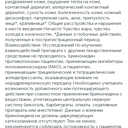
раздражение кожи, ощущение тепла на коже,
контактный дерматит, аллергический контактный
дерматит, сухость кожи, болезненность кожи, кожный
дискомфорт, папулезная сыпь, акне, припухлость
лица*, крапивница*. Общие расстройства и нарушения
в месте введения Нечасто Чувство жара, чувство
холода в конечностях. *Данные о побочных действиях,
полученные в пострегистрационный период.
Взаимодействие: Исследований по изучению
взаимодействий препарата с другими лекарственными
средствами не проводилось. Бримонидин
противопоказан пациентам, принимающим ингибиторы
моноаминоксидазы (МАО), и пациентам,
принимающим трициклические и тетрациклические
антидепрессанты, оказывающие влияние на
норадренергическую передачу Необходимо учитывать
возможность добавочного или потенцирующего
действия при совместном применении бримонидина с
веществами, угнетающими центральную нервную
систему (алкоголь, барбитураты, опиаты, седативные
препараты или анестетики). Данные о влиянии
бримонидина на уровень циркулирующих
катехоламинов отсутствуют. Тем не менее,
рекомендуется соблюдать осторожность у пациентов,