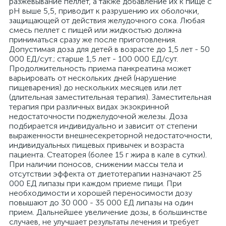
разжевывание пеллет, а также добавление их к пище с
pH выше 5,5, приводит к разрушению их оболочки,
защищающей от действия желудочного сока. Любая
смесь пеллет с пищей или жидкостью должна
приниматься сразу же после приготовления.
Допустимая доза для детей в возрасте до 1,5 лет - 50
000 ЕД/сут.; старше 1,5 лет - 100 000 ЕД/сут.
Продолжительность приема панкреатина может
варьировать от нескольких дней (нарушение
пищеварения) до нескольких месяцев или лет
(длительная заместительная терапия). Заместительная
терапия при различных видах экзокринной
недостаточности поджелудочной железы. Доза
подбирается индивидуально и зависит от степени
выраженности внешнесекреторной недостаточности,
индивидуальных пищевых привычек и возраста
пациента. Стеаторея (более 15 г жира в кале в сутки).
При наличии поносов, снижении массы тела и
отсутствии эффекта от диетотерапии назначают 25
000 ЕД липазы при каждом приеме пищи. При
необходимости и хорошей переносимости дозу
повышают до 30 000 - 35 000 ЕД липазы на один
прием. Дальнейшее увеличение дозы, в большинстве
случаев, не улучшает результаты лечения и требует