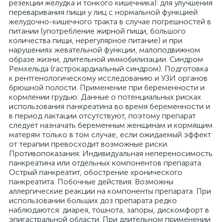
резекции желудка и тонкого кишечника): для улучшения
переваривания пищи у лиц с нормальной функцией
желудочно-кишечного тракта в случае погрешностей в
питании (употребление жирной пищи, большого
количества пищи, нерегулярное питание) и при
нарушениях жевательной функции, малоподвижном
образе жизни, длительной иммобилизации. Синдром
Ремхельда (гастрокардиальный синдром). Подготовка
к рентгенологическому исследованию и УЗИ органов
брюшной полости. Применение при беременности и
кормлении грудью: Данные о потенциальных рисках
использования панкреатина во время беременности и
в период лактации отсутствуют, поэтому препарат
следует назначать беременным женщинам и кормящим
матерям только в том случае, если ожидаемый эффект
от терапии превосходит возможные риски.
Противопоказания: Индивидуальная непереносимость
панкреатина или отдельных компонентов препарата.
Острый панкреатит, обострение хронического
панкреатита. Побочные действия: Возможны
аллергические реакции на компоненты препарата. При
использовании больших доз препарата редко
наблюдаются: диарея, тошнота, запоры, дискомфорт в
эпигастральной области. При длительном применении