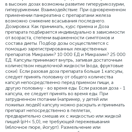
в высоких дозах возможны развитие гиперурикозурии,
гиперурикемии. Взаимодействие: При одновременном
применении панкреатина с препаратами железа
возможно снижение всасывания последнего.
Дозировка: Как принимать, курс приема и Доза
препарата подбирается индивидуально в зависимости
от возраста, степени выраженности симптомов и
состава диеты. Подбор дозы осуществляется с
помощью зарегистрированных лекарственных
препаратов Микразим? 10 000 ЕД и Микразим? 25 000
ЕД. Капсулы принимают внутрь, запивая достаточным
количеством нещелочной жидкости (вода, фруктовые
соки). Если разовая доза препарата больше 1 капсулы,
следует принять половину от общего количества
капсул непосредственно перед приемом пищи, а
другую половину - во время еды. Если разовая доза - 1
капсула, ее следует принять во время еды. При
затрудненном глотании (например, у детей или
пожилых людей) капсулу можно раскрыть и принимать
препарат непосредственно в пеллетах,
предварительно смешав их с жидкостью или жидкой
пищей (pH< 5,0), не требующей пережевывания
(яблочное пюре, йогурт). Размельчение или