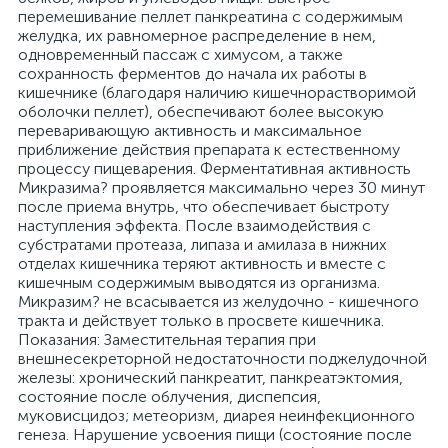
перемешивание пеллет панкреатина с содержимым
желудка, их равномерное распределение в нем,
одновременный пассаж с химусом, а также
сохранность ферментов до начала их работы в
кишечнике (благодаря наличию кишечнорастворимой
оболочки пеллет), обеспечивают более высокую
переваривающую активность и максимальное
приближение действия препарата к естественному
процессу пищеварения. Ферментативная активность
Микразима? проявляется максимально через 30 минут
после приема внутрь, что обеспечивает быстроту
наступления эффекта. После взаимодействия с
субстратами протеаза, липаза и амилаза в нижних
отделах кишечника теряют активность и вместе с
кишечным содержимым выводятся из организма.
Микразим? не всасывается из желудочно - кишечного
тракта и действует только в просвете кишечника.
Показания: Заместительная терапия при
внешнесекреторной недостаточности поджелудочной
железы: хронический панкреатит, панкреатэктомия,
состояние после облучения, диспепсия,
муковисцидоз; метеоризм, диарея неинфекционного
генеза. Нарушение усвоения пищи (состояние после