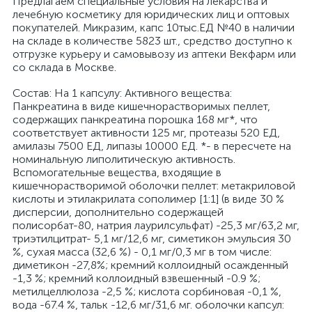
Предлагаем специальные условия на лекарства и
лечебную косметику для юридических лиц и оптовых
покупателей. Микразим, капс 10тыс.ЕД №40 в наличии
на складе в количестве 5823 шт., средство доступно к
отгрузке курьеру и самовывозу из аптеки Векфарм или
со склада в Москве.
Cостав: На 1 капсулу: Активного вещества:
Панкреатина в виде кишечнорастворимых пеллет,
содержащих панкреатина порошка 168 мг*, что
соответствует активности 125 мг, протеазы 520 ЕД,
амилазы 7500 ЕД, липазы 10000 ЕД. *- в пересчете на
номинальную липолитическую активность.
Вспомогательные вещества, входящие в
кишечнорастворимой оболочки пеллет: метакриловой
кислоты и этилакрилата сополимер [1:1] (в виде 30 %
дисперсии, дополнительно содержащей
полисорбат-80, натрия лаурилсульфат) -25,3 мг/63,2 мг,
триэтилцитрат- 5,1 мг/12,6 мг, симетикон эмульсия 30
%, сухая масса (32,6 %) - 0,1 мг/0,3 мг в том числе:
диметикон -27,8%; кремний коллоидный осажденный
-1,3 %; кремний коллоидный взвешенный -0.9 %;
метилцеллюлоза -2,5 %; кислота сорбиновая -0,1 %,
вода -67.4 %, тальк -12,6 мг/31,6 мг. оболочки капсул: