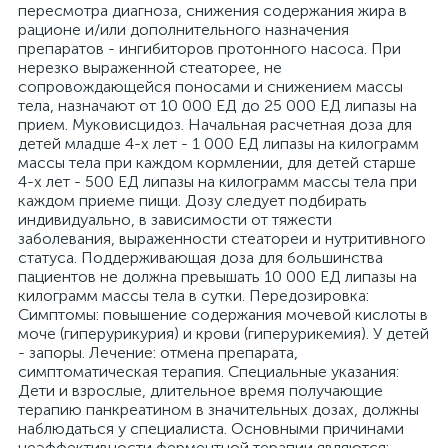
пересмотра диагноза, снижения содержания жира в
рационе и/или дополнительного назначения
препаратов - ингибиторов протонного насоса. При
нерезко выраженной стеаторее, не
сопровождающейся поносами и снижением массы
тела, назначают от 10 000 ЕД до 25 000 ЕД липазы на
прием. Муковисцидоз. Начальная расчетная доза для
детей младше 4-х лет - 1 000 ЕД липазы на килограмм
массы тела при каждом кормлении, для детей старше
4-х лет - 500 ЕД липазы на килограмм массы тела при
каждом приеме пищи. Дозу следует подбирать
индивидуально, в зависимости от тяжести
заболевания, выраженности стеатореи и нутритивного
статуса. Поддерживающая доза для большинства
пациентов не должна превышать 10 000 ЕД липазы на
килограмм массы тела в сутки. Передозировка:
Симптомы: повышение содержания мочевой кислоты в
моче (гиперурикурия) и крови (гиперурикемия). У детей
- запоры. Лечение: отмена препарата,
симптоматическая терапия. Специальные указания:
Дети и взрослые, длительное время получающие
терапию панкреатином в значительных дозах, должны
наблюдаться у специалиста. Основными причинами
неэффективности ферментной терапии являются: