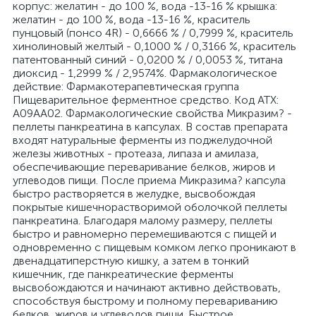
корпус: желатин - до 100 %, вода -13-16 % крышка:
желатин - до 100 %, вода -13-16 %, краситель
пунцовый (понсо 4R) - 0,6666 % / 0,7999 %, краситель
хинолиновый желтый - 0,1000 % / 0,3166 %, краситель
патентованный синий - 0,0200 % / 0,0053 %, титана
диоксид - 1,2999 % / 2,9574%. Фармакологическое
действие: Фармакотерапевтическая группа
Пищеварительное ферментное средство. Код АТХ:
А09АА02. Фармакологические свойства Микразим? -
пеллеты панкреатина в капсулах. В состав препарата
входят натуральные ферменты из поджелудочной
железы животных - протеаза, липаза и амилаза,
обеспечивающие переваривание белков, жиров и
углеводов пищи. После приема Микразима? капсула
быстро растворяется в желудке, высвобождая
покрытые кишечнорастворимой оболочкой пеллеты
панкреатина. Благодаря малому размеру, пеллеты
быстро и равномерно перемешиваются с пищей и
одновременно с пищевым комком легко проникают в
двенадцатиперстную кишку, а затем в тонкий
кишечник, где панкреатические ферменты
высвобождаются и начинают активно действовать,
способствуя быстрому и полному перевариванию
белков, жиров и углеводов пищи. Быстрое