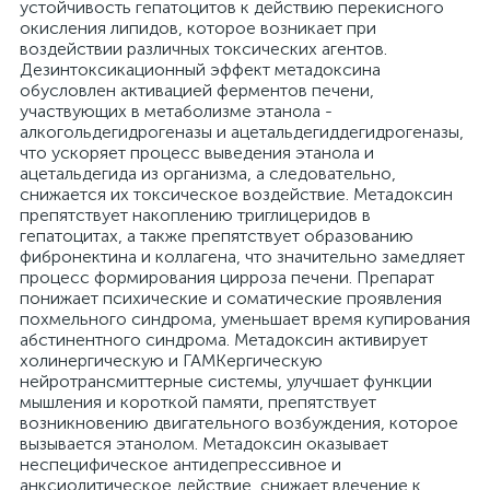
устойчивость гепатоцитов к действию перекисного
окисления липидов, которое возникает при
воздействии различных токсических агентов.
Дезинтоксикационный эффект метадоксина
обусловлен активацией ферментов печени,
участвующих в метаболизме этанола -
алкогольдегидрогеназы и ацетальдегиддегидрогеназы,
что ускоряет процесс выведения этанола и
ацетальдегида из организма, а следовательно,
снижается их токсическое воздействие. Метадоксин
препятствует накоплению триглицеридов в
гепатоцитах, а также препятствует образованию
фибронектина и коллагена, что значительно замедляет
процесс формирования цирроза печени. Препарат
понижает психические и соматические проявления
похмельного синдрома, уменьшает время купирования
абстинентного синдрома. Метадоксин активирует
холинергическую и ГАМКергическую
нейротрансмиттерные системы, улучшает функции
мышления и короткой памяти, препятствует
возникновению двигательного возбуждения, которое
вызывается этанолом. Метадоксин оказывает
неспецифическое антидепрессивное и
анксиолитическое действие, снижает влечение к