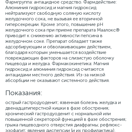
Фармгруппа: антацидное средство. Фармдействие:
Алюминия гидроксид и магния гидроксид
нейтрализуют свободную соляную кислоту
желудочного сока, не вызывая ее вторичной
гиперсекреции. Кроме этого, повышение рН
желудочного сока при приеме препарата Маалокс®
приводит к снижению активности пепсина в
желудочном соке. Препарат обладает также
адсорбирующим и обволакивающим действием,
благодаря которым уменьшается воздействие
повреждающих факторов на слизистую оболочку
пищевода и желудка. Фармакокинетика: Магния
гидроксид и алюминия гидроксид считаются
антацидами местного действия. Из-за низкой
абсорбции не оказывают системного действия.
Показания:
острый гастродуоденит; язвенная болезнь желудка и
двенадцатиперстной кишки в фазе обострения;
хронический гастродуоденит с нормальной или
повышенной секреторой функцией в фазе обострения;
грыжа пищеводного отверстия диафрагмы; рефлюкс-
эзофагит; явления диспепсии (и их профилактика),