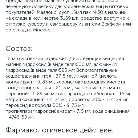
Предлагаем специальные условия на лекарства и
лечебную косметику для юридических лиц и оптовых
покупателей. Маалокс, сусп 15мл пак №30 в наличии
на складе в количестве 3169 шт., средство доступно к
отгрузке курьеру и самовывозу из аптеки Векфарм или
со склада в Москве.
Cостав:
15 мл суспензии содержит: Действующие вещества:
магния гидроксид (в виде геля)600 мг; алюминия
гидроксид (в виде геля)525 мг; Вспомогательные
вещества: маннитол - 37. 5 мг, лимонной кислоты
моногидрат - 9. 83 мг, хлористоводородная кислота
концентрированная - 21. 3 мг, масло листьев мяты
перечной - 1. 89 мг, метилпарагидроксибензоат - 15 мг,
натрия сахаринат - 4. 21 мг, сорбитол 70% - 214. 29 мг,
пероксид водорода 30% - 9. 75 мг,
пропилпарагидроксибензоат - 7. 5 мг, вода очищенная
- 4746. 59 мг.
Фармакологическое действие: