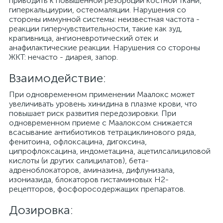
приводить к повышенной резорбции костной ткани,
гиперкальциурии, остеомаляции. Нарушения со
стороны иммунной системы: неизвестная частота -
реакции гиперчувствительности, такие как зуд,
крапивница, ангионевротический отек и
анафилактические реакции. Нарушения со стороны
ЖКТ: нечасто - диарея, запор.
Взаимодействие:
При одновременном применении Маалокс может
увеличивать уровень хинидина в плазме крови, что
повышает риск развития передозировки. При
одновременном приеме с Маалоксом снижается
всасывание антибиотиков тетрациклинового ряда,
фенитоина, офлоксацина, дигоксина,
ципрофлоксацина, индометацина, ацетилсалициловой
кислоты (и других салицилатов), бета-
адреноблокаторов, аминазина, дифлунизала,
изониазида, блокаторов гистаминовых Н2-
рецепторов, фосфоросодержащих препаратов.
Дозировка: