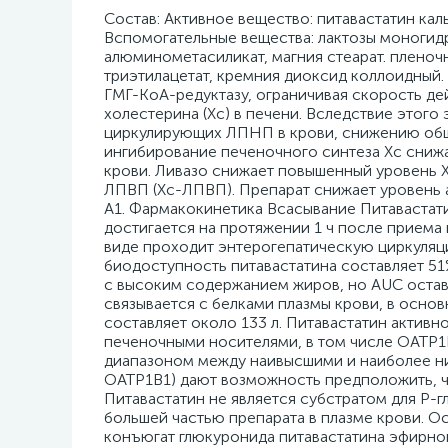
Cостав: Активное вещество: питавастатин кальция, что соответствует содержанию питавастатина 1 мг, Вспомогательные вещества: лактозы моногидрат, гипролоза низкозамещенная, гипромеллоза, магния алюминометасиликат, магния стеарат. пленочной оболочки: Опадрай белый, в т. ч. гипромеллоза, титана диоксид, триэтилацетат, кремния диоксид коллоидный. Фармакологическое действие: Питавастатин конкурентно ингибирует ГМГ-КоА-редуктазу, ограничивая скорость действия фермента в биосинтезе холестерина, ингибирует синтез холестерина (Хс) в печени. Вследствие этого экспрессия рецепторов ЛПНП в печени повышается, способствуя захвату циркулирующих ЛПНП в крови, снижению общего Хс и холестерина ЛПНП (Хс-ЛПНП) в крови. Его стойкое ингибирование печеночного синтеза Хс снижает секрецию ЛПНП в кровь, снижая уровень триглицеридов в плазме крови. Ливазо снижает повышенный уровень Хс-ЛПНП, общего Хс и триглицеридов, и повышает уровень холестерина ЛПВП (Хс-ЛПВП). Препарат снижает уровень аполипопротеинов (Апо-B) и приводит к вариабельному увеличению Апо-А1. Фармакокинетика Всасывание Питавастатин быстро всасывается в верхних отделах ЖКТ, Cmax в плазме крови достигается на протяжении 1 ч после приема внутрь. Всасывание не зависит от приема пищи. Препарат в неизмененном виде проходит энтерогепатическую циркуляцию и хорошо всасывается в тонком кишечнике. Абсолютная биодоступность питавастатина составляет 51%. Cmax питавастатина в плазме крови снижалась на 43% при приеме пищи с высоким содержанием жиров, но AUC оставалась неизмененной. Распределение Питавастатин более чем на 99% связывается с белками плазмы крови, в основном с альбумином и ?1-кислотным глюкопротеином, средний Vd составляет около 133 л. Питавастатин активно транспортируется в гепатоциты, место действия и метаболизма, многими печеночными носителями, в том числе ОATP1B1 и OATP1B3. AUC в плазме изменяется с приблизительно 4-кратным диапазоном между наивысшими и наиболее низкими значениями. Исследования по SLCO1B1 (ген, который кодирует OATP1B1) дают возможность предположить, что полиморфизм данного гена может объяснить большое колебание AUC. Питавастатин не является субстратом для Р-глюкопротеина. Метаболизм Питавастатин в неизмененном виде является большей частью препарата в плазме крови. Основной метаболит - неактивный лактон, который формируется через конъюгат глюкуронида питавастатина эфирного типа UDP глюкуронозилтрансферазой (UGT1A3 и 2B7). Исследования in vitro с использованием 13 изоформ человеческого цитохрома P450 (CYP) показывают, что метаболизм питавастатина с помощью CYP является минимальным; CYP2C9 (и в меньшей степени CYP2C8) отвечает за метаболизм питавастатина до незначительных метаболитов. Выведение Питавастатин в неизмененном виде быстро выводится из печени в желчь, но подвергается энтерогепатической рециркуляции, что предопределяет продолжительность его действия. Менее 5% питавастатина выводится с мочой. T1/2 из плазмы крови колеблется от 5.7 ч (1 доза) до 8.9 ч (равновесное состояние), среднее геометрическое перорального клиренса составляет 43.4 л/ч после одноразовой дозы. Показания: Первичная гиперхолестеринемия, включая гетерозиготную семейную гиперхолестеринемию (гиперлипидемия IIа типа по классификации Фредриксона) или смешанная гиперхолестеринемия(гиперлипидемия IIb типа по классификации Фредриксона), гипертриглицеридемия (гиперлипидемия IV типа но классификации Фредриксона) в качестве дополнения к диете, когда диета и другие немедикаментозные методы лечения (например, физические упражнения, снижение массы тела) оказываются недостаточными. Противопоказания: Тяжелая печеночная недостаточность (более 9 баллов по шкале Чайлд-Пью) или класс С по классификации Чайлд-Пью, заболевания печени и активной фазе, включая стойкое повышение активности печеночных трансаминаз в сыворотке крови (более чем в 3 раза по сравнению с ВГН); миопатия; одновременный прием циклоспорина; беременность, период грудного вскармливания, отсутствие адекватных методов контрацепции у женщин детородного возраста; возраст до 18 лет (эффективность и безопасность не установлены); повышенная чувствительность к питавастатину, вспомогательным компонентам препарата и другим ингибиторам ГМГ-КоА-редуктазы (статинам). Побочные действия: Частота определена как: очень часто (?1/10), часто (?1/100 до < 1/10), нечасто (?1/1000 до < 1/100), редко (?1/10 000 до < 1/1000), очень редко (< 1/10 000) и неизвестно. Часто: головная боль, запор, диарея, расстройство пищеварения, тошнота, миалгия, боль в суставах. Нечаст