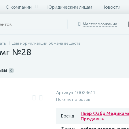
О компании
Юридическим лицам
Новости
Местоположение
раты
Для нормализации обмена веществ
 1мг №28
ывы
0
Артикул:
10024611
Пока нет отзывов
Пьер Фабр Медикам
Бренд
Продакшн
Форма
таблетки покрыт.пле