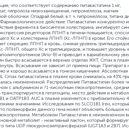
о: анемия, анорексия, бессонница, головокружение, притупление вкусовых ощущений, сонливость, звон в ушах, боль в животе, сухость во рту, рвота, повышение трансаминаз (АСТ, АЛТ), кожный зуд, сыпь, мышечные спазмы, поллакиурия, астения, недомогание, слабость, периферические отеки. Редко: снижение остроты зрения, синдром жжения рта, острый панкреатит, холестатическая желтуха, нарушение функции печени, нарушение со стороны печени, миопатия, рабдомиолиз, крапивница, эритема. Следующие побочные эффекты были выявлены при применении некоторых статинов: нарушение сна, включая кошмары, потеря памяти, сексуальная дисфункция, депрессия, единичные случаи интерстициального заболевания легких, особенно при длительной терапии. Взаимодействие: Циклоспорин: при одновременном применении разовой дозы циклоспорина с Ливазо в равновесном состоянии наблюдалось увеличение AUC питавастатина в 4.6 раз. Ливазо противопоказан пациентам, получающим лечение циклоспорином. Эритромицин: одновременное применение с Ливазо вызвало увеличение AUC питавастатина в 2.8 раз. Рекомендуется приостановить применение Ливазо на время лечения эритромицином или другими макролидными антибиотиками. Гемфиброзил и другие фибраты: применение фибратов иногда связано с развитием миопатии. Одновременное применение фибратов со статинами повышает риск развития миопатии и рабдомиолиза. Согласно исследованиям фармакокинетики одновременное применение питавастатина с гемфиброзилом вызвало увеличение AUC питавастатина в 1.4 раза, с фенофибратом увеличение AUC в 1.2 раза. В связи с этим Ливазо следует принимать с осторожностью одновременно с фибратами. Ниацин: монотерапия ниацином ассоциировалась с развитием миопатии и рабдомиолизом. Следует с осторожностью назначать Ливазо одновременно с ниацином. Фузидовая кислота: были сообщения о серьезных проблемах со стороны мышц, таких как рабдомиолиз, вследствие взаимодействия между фузидовой кислотой и статинами. Рекомендуется приостановить применение Ливазо на время лечения фузидовой кислотой. Рифампицин: одновременное применение Ливазо приводило к увеличению AUC питавастатина в 1.3 раза вследствие снижения всасывания в печени (AUC уменьшается на 20%). Ингибиторы протеаз: одновременное применение Ливазо может привести к незначительным изменениям в AUC питавастатина. Атазанавир является ингибитором OATP1B1 и глюкуронилтрансфераз печени UGT1A3 и UGT2B7 (отвечают за метаболизм питавастатина). Одновременный прием атазанавира и Ливазо приводило к увеличению AUC питавастатина в 1.3 раза, но не влияло на концентрацию атазанавира (увеличение AUC в 1.1 раза). Эзетимиб и его метаболит глюкуронид ингибируют всасывание холестерина из продуктов питания и желчи. Одновременное применение с питавастатином не влияет на уровень концентрации эзетимиба или его метаболита глюкуронида в плазме крови, а эзетимиб не влияет на концентрацию питавастатина в плазме крови. Ингибиторы CYP3A4: исследования лекарственного взаимодействия с итраконазолом и соком грейпфрута, известными ингибиторами CYP3A4, не оказали клинически значимого эффекта на концентрацию питавастатина в плазме крови. Дигоксин, известный Р-gp субстрат, не взаимодействует с Ливазо. При одновременном применении не наблюдалось никакого значительного изменения концентрации питавастатина или дигоксина. Варфарин: в равновесном состоянии фармакокинетические и фармакодинамические свойства (МНО и протромбиновое время) варфарина у здоровых добровольцев не зависели от одновременного применения Ливазо в дозе 4 мг/суткикики. Однако, как и в случае применения других статинов, у пациентов, принимающих варфарин, необходимо контролировать протромбиновое время или МНО при включении препарата Ливазо в схему терапии. Дозировка: Как принимать, курс приема и Внутрь, таблетки необходимо проглатывать целиком. Предпочтителен прием таблетки в одно и то же время суткикикиок, лучше вечером, в соответствии с циркадным ритмом липидного обмена. До начала лечения и в процессе пациенты должны придерживаться гипохолестеринемической диеты. Начальная доза препарата 1 мг/суткикики однократно. При необходимоcти дозу препарата увеличивают с интервалами не менее 4 недель до 2 мг/суткикики. Дозу следует подбирать индивидуально в соответствии с концентрациями ХС ЛПНП, целью лечения и ответом пациента на лечение. Большинству пациентов требуется доза 2 мг. Максимальная суткикикиочная доза - 1 мг. Пациенты с легкими и умеренными нарушениями функции печени: рекомендована максимальная суткикикиочная доза 2 мг. Пациенты с нарушением функции почек: при нарушении функции почек легкой степени гяжести (желательно объективно оценить данную степень с отражением КК или скорости клубочковой фильтрации), препарат Ливазо следует применять с осторожностью. Данные по применению максимальной суткикикиочной дозы препарата 4 мг при нарушениях функции почек любой степени тяжести ограничены, поэтому назначать максимальную суткикикиочную дозу 4 мг необходимо только при тщательном контроле функции почек после постепенного повышения дозы. Не рекомендуется пациентам с тяжелыми нарушениями функции почек назначать максимальную суткикикиочную дозу в 4 мг; рекомендуется рассмотреть ограничение максимальной суткикикиочной дозы до 2 мг при тяжелой почечной недостаточности. Пациенты пожилого возрасте: коррекция дозы не требуется. Передозировка: При передозировке возможно усиление симптомов побочных реакций. Специфического антидота нет. Симптоматическое лечение и поддерживающие меры следует проводить по мере необходимости. Показатели функции печени и