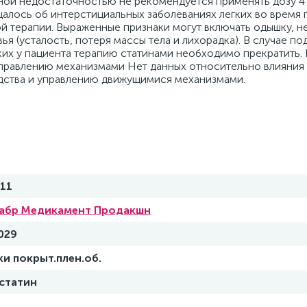
11
абр Медикамент Продакшн
029
ки покрыт.плен.об.
статин