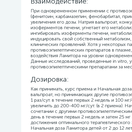
Взаимодействие:
При одновременном применении с противоэ
(фенитоин, карбамазепин, фенобарбитал, при
увеличения его дозы. Натрия вальпроат, ко
изоферментов печени, угнетает его метаболи
ингибировать изоферменты печени, метаболи
индуцировать свой собственный метаболизм, 
клинических проявлений. Хотя у некоторых п
противоэпилептических препаратов в плазме
воздействия Ламитора на уровни одновремен
Данные исследований, проведенные in vitro, 
противоэпилептическими препаратами за мест
Дозировка:
Как принимать, курс приема и Начальная доза
вальпроат, но принимающих другие противоэ
1 раз/сут. в течение первых 2 недель и 100 мг
увеличить до 200-400 мг/сут. (в 2 приема). 
сочетании с другими противоэпилептическим
день в течение первых 2 недель и затем 25 мг
достижения оптимального терапевтического э
Начальная доза Ламитора детей от 2 до 12 л