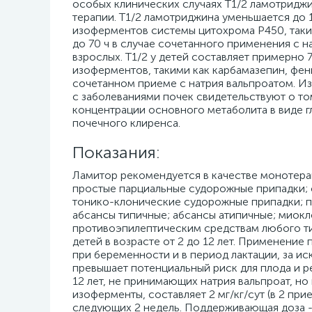
особых клинических случаях T1/2 ламотридж
терапии. T1/2 ламотриджина уменьшается до 
изоферментов системы цитохрома Р450, таки
до 70 ч в случае сочетанного применения с н
взрослых. T1/2 у детей составляет примерно
изоферментов, такими как карбамазепин, фени
сочетанном приеме с натрия вальпроатом. И
с заболеваниями почек свидетельствуют о т
концентрации основного метаболита в виде г
почечного клиренса.
Показания:
Ламитор рекомендуется в качестве монотерап
простые парциальные судорожные припадки;
тонико-клонические судорожные припадки; 
абсансы типичные; абсансы атипичные; миокл
противоэпилептическим средствам любого ти
детей в возрасте от 2 до 12 лет. Применение
при беременности и в период лактации, за ис
превышает потенциальный риск для плода и р
12 лет, не принимающих натрия вальпроат, 
изоферменты, составляет 2 мг/кг/сут (в 2 прие
следующих 2 недель. Поддерживающая доза - 5