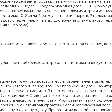
щие изоферменты, составляет 2 мг/кг/сут(в 2 приема) в те
е следующих 2 недель. Поддерживающая доза - 5-15 мг/кг/сут. 
ающих натрия вальпроат в сочетании с другими противоэпи
авляет 0. 2 мг/кг 1 раз/сут. в течение первых 2 недель, зат
тем дозу следует увеличить до достижения оптимального те
1 или 2 приема).
 сонливость, головная боль, тошнота, потеря сознания, ком
 угля. При необходимости проводят симптоматическую тер
циентов пожилого возраста носит ограниченный характер.
данной категории пациентов. При превышении дозы Ламито
парат следует отменить). В некоторых случаях при назначе
в т. ч. синдром Стивенса-Джонсона). Такие реакции чаще р
вых признаках появления сыпи. Риск развития таких осложн
овременно с натрия вальпроатом и если используемая доза
имальную суточную дозу. При развитии кожной сыпи прим