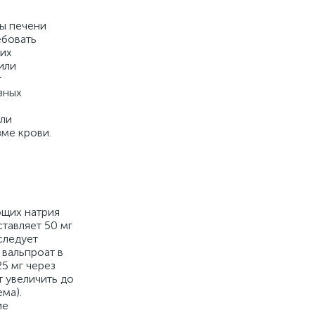
ы печени
ебовать
щих
или
т
зных
или
ме крови.
ющих натрия
тавляет 50 мг
 следует
 вальпроат в
5 мг через
т увеличить до
ма).
ие