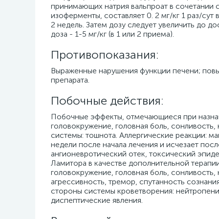
принимающих натрия вальпроат в сочетании
изоферменты, составляет 0. 2 мг/кг 1 раз/сут 
2 недель. Затем дозу следует увеличить до 
доза - 1-5 мг/кг (в 1 или 2 приема).
Противопоказания:
Выраженные нарушения функции печени; повы
препарата.
Побочные действия:
Побочные эффекты, отмечающиеся при назна
головокружение, головная боль, сонливость
системы: тошнота. Аллергические реакции: ма
недели после начала лечения и исчезает пос
ангионевротический отек, токсический эпид
Ламитора в качестве дополнительной терапи
головокружение, головная боль, сонливость,
агрессивность, тремор, спутанность сознания
стороны системы кроветворения: нейтропения
диспептические явления.