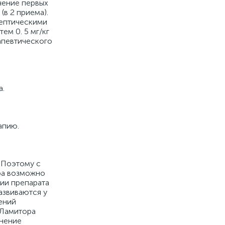
чение первых
(в 2 приема).
лептическими
ем 0. 5 мг/кг
рапевтического
а.
апию.
 Поэтому с
ра возможно
нии препарата
азвиваются у
ений
 Ламитора
енение