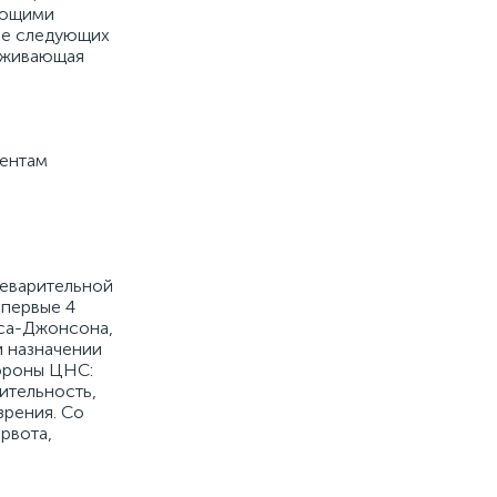
ующими
ение следующих
ерживающая
нентам
щеварительной
 первые 4
нса-Джонсона,
и назначении
тороны ЦНС:
ительность,
зрения. Со
рвота,