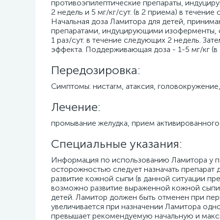
противоэпилептические препараты, индуцирую
2 недель и 5 мг/кг/сут. (в 2 приема) в течени
Начальная доза Ламитора для детей, приним
препаратами, индуцирующими изоферменты, сост
1 раз/сут. в течение следующих 2 недель. За
эффекта. Поддерживающая доза - 1-5 мг/кг (в 
Передозировка:
Симптомы: нистагм, атаксия, головокружение,
Лечение:
промывание желудка, прием активированного
Специальные указания:
Информация по использованию Ламитора у па
осторожностью следует назначать препарат 
развитие кожной сыпи (в данной ситуации пре
возможно развитие выраженной кожной сыпи (
детей. Ламитор должен быть отменен при пер
увеличивается при назначении Ламитора одн
превышает рекомендуемую начальную и макс