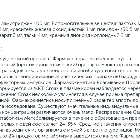
 ламотриджин 100 мг; Вспомогательные вещества: лактозы 
 мг, краситель железа оксид желтый 1 мг, повидон-К30 5 мг,
арат 3 мг, тальк 4 мг, кремния диоксид коллоидный 2 мг.
:
судорожный препарат Фармако-терапевтическая группа:
жный (противоэпилептический) препарат. Блокатор потен
х разрядов в культуре нейронов и ингибирует избыточное 
 роль в генерировании эпилептических припадков) наряду 
ффекторных импульсов. Фармакокинетика Всасывание Посл
рбируется из ЖКТ. Cmax в плазме крови наблюдается через 
ижения Cmax несколько удлиняется в случае приема препа
нной. Фармакокинетика носит линейный характер вплоть до 
ла исследована. Существуют значительные индивидуальные 
е концентрации различаются очень мало. Распределение Св
етаболизм Метаболизируется в печени с образованием пр
рослых людей составляет 24-35 ч. Средние значения клирен
н выводится из организма с мочой в виде глюкуронидов. М
ько 2% продуктов метаболизма выводится с калом. Фармако