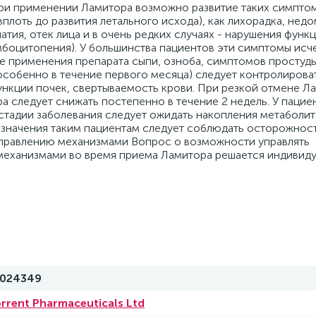
При применении Ламитора возможно развитие таких симпто
вплоть до развития летального исхода), как лихорадка, нед
ия, отек лица и в очень редких случаях - нарушения функц
мбоцитопения). У большинства пациентов эти симптомы исч
е применения препарата сыпи, озноба, симптомов простуды
особенно в течение первого месяца) следует контролирова
ункции почек, свертываемость крови. При резкой отмене Л
 следует снижать постепенно в течение 2 недель. У пацие
тадии заболевания следует ожидать накопления метаболит
значения таким пациентам следует соблюдать осторожност
управлению механизмами Вопрос о возможности управлять
механизмами во время приема Ламитора решается индивиду
024349
rrent Pharmaceuticals Ltd