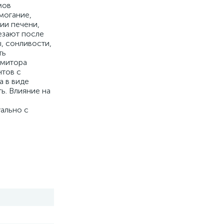
мов
омогание,
ии печени,
езают после
, сонливости,
ть
амитора
нтов с
а в виде
ь. Влияние на
ально с