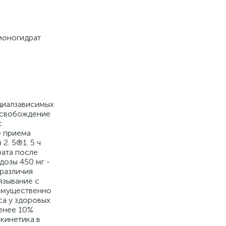
моногидрат
циалзависимых
высвобождение
с
е приема
2. 5®1. 5 ч
рата после
дозы 450 мг -
различия
язывание с
еимущественно
са у здоровых
енее 10%
кинетика в