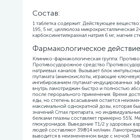
Cостав:
1 таблетка содержит: Действующее вещество:
195, 5 мг, целлюлоза микрокристаллическая 24
карбоксиметилкрахмал натрия 6 мг, магния сте
Фармакологическое действие
Клинико-фармакологическая группа: Противо
Противосудорожное средство Противосудоро
натриевых каналов. Вызывает блок импульсны
глутамата (аминокислоты, играющие ключевую
ингибированием глутамат-индуцированных э
внутрь ламотриджин быстро и полностью абсо
после перорального применения. Время дост
еды, но степень всасывания остается неизме
максимальной однократной дозы, которая бы
значений Cmax препарата, но индивидуальны
белками плазмы составляет примерно 55%. М
глюкуронидов. Выведение T1/2 у здоровых вз
людей составляют 39®14 мл/мин. Ламотриджи
выводится в неизмененном виде с мочой. Тол