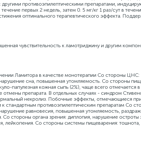
 с другими противоэпилептическими препаратами, индуцир
в течение первых 2 недель, затем 0. 5 мг/кг 1 раз/сут в теч
достижения оптимального терапевтического эффекта. Подд
шенная чувствительность к ламотриджину и другим компо
чении Ламитора в качестве монотерапии Со стороны ЦНС:
, нарушение сна, повышенная утомляемость. Со стороны пи
куло-папулезная кожная сыпь (2%), чаще всего отмечается в
ле отмены препарата. В отдельных случаях - синдром Стиве
ермальный некролиз. Побочные эффекты, отмечающиеся пр
и к стандартным противоэпилептическим препаратам Со с
 нарушение равновесия, повышенная утомляемость, раздраж
. Со стороны органа зрения: диплопия, нарушение остроты 
, лейкопения. Со стороны системы пищеварения: тошнота, 