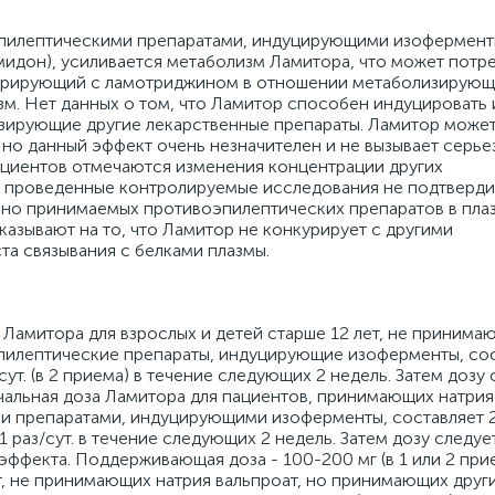
пилептическими препаратами, индуцирующими изофермент
мидон), усиливается метаболизм Ламитора, что может потр
нкурирующий с ламотриджином в отношении метаболизирую
зм. Нет данных о том, что Ламитор способен индуцировать 
зирующие другие лекарственные препараты. Ламитор може
но данный эффект очень незначителен и не вызывает серье
ациентов отмечаются изменения концентрации других
, проведенные контролируемые исследования не подтверд
но принимаемых противоэпилептических препаратов в плаз
указывают на то, что Ламитор не конкурирует с другими
а связывания с белками плазмы.
 Ламитора для взрослых и детей старше 12 лет, не принима
пилептические препараты, индуцирующие изоферменты, сос
/сут. (в 2 приема) в течение следующих 2 недель. Затем дозу
Начальная доза Ламитора для пациентов, принимающих натрия
и препаратами, индуцирующими изоферменты, составляет 2
 1 раз/сут. в течение следующих 2 недель. Затем дозу следуе
ффекта. Поддерживающая доза - 100-200 мг (в 1 или 2 прие
ет, не принимающих натрия вальпроат, но принимающих друг