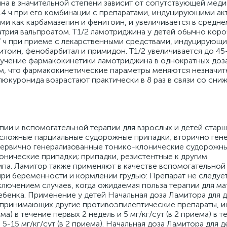
ина в значительной степени зависит от сопутствующей мед
14 ч при его комбинации с препаратами, индуцирующими ак
ми как карбамазепин и фенитоин, и увеличивается в средн
атрия вальпроатом. T1/2 ламотриджина у детей обычно коро
 7 ч при приеме с лекарственными средствами, индуцирующ
тоин, фенобарбитал и примидон. T1/2 увеличивается до 45-
зучение фармакокинетики ламотриджина в однократных доза
ом, что фармакокинетические параметры меняются незначит
люкуронида возрастают практически в 8 раз в связи со сни
ии и вспомогательной терапии для взрослых и детей старше
 сложные парциальные судорожные припадки; вторично ген
первично генерализованные тонико-клонические судорожны
онические припадки; припадки, резистентные к другим
па. Ламитор также применяют в качестве вспомогательной 
 при беременности и кормлении грудью: Препарат не следует
ключением случаев, когда ожидаемая польза терапии для ма
ебенка. Применение у детей Начальная доза Ламитора для д
но принимающих другие противоэпилептические препараты,
ма) в течение первых 2 недель и 5 мг/кг/сут (в 2 приема) в т
-15 мг/кг/сут (в 2 приема). Начальная доза Ламитора для д