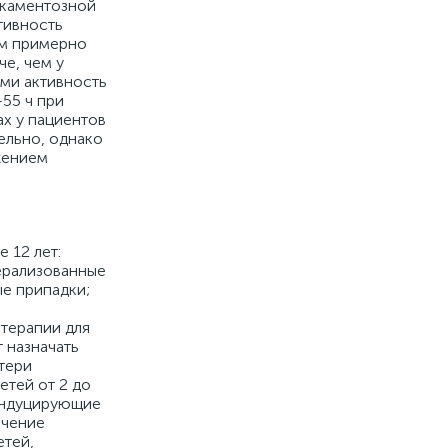
икаментозной
тивность
ем примерно
че, чем у
ими активность
55 ч при
х у пациентов
ельно, однако
жением
 12 лет:
ерализованные
е припадки;
терапии для
 назначать
тери
етей от 2 до
 индуцирующие
ечение
етей,