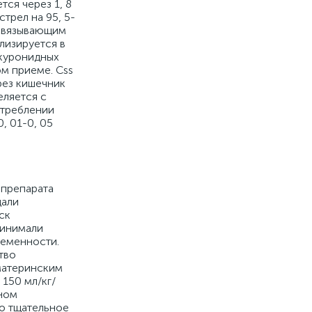
ся через 1, 8
трел на 95, 5-
 связывающим
лизируется в
юкуронидных
ом приеме. Css
рез кишечник
еляется с
отреблении
, 01-0, 05
 препарата
дали
ск
ринимали
ременности.
тво
 материнским
 150 мл/кг/
дном
мо тщательное