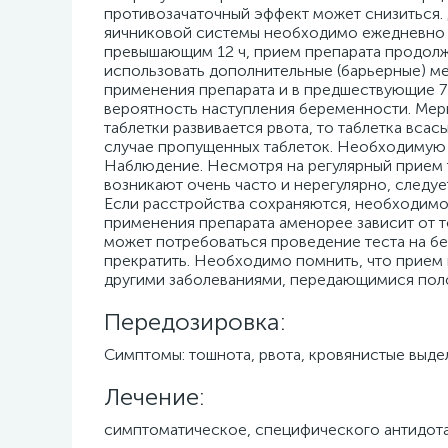
противозачаточный эффект может снизиться.
яичниковой системы необходимо ежедневно п
превышающим 12 ч, прием препарата продол
использовать дополнительные (барьерные) ме
применения препарата и в предшествующие 7
вероятность наступления беременности. Меры
таблетки развивается рвота, то таблетка всас
случае пропущенных таблеток. Необходимую т
Наблюдение. Несмотря на регулярный прием т
возникают очень часто и нерегулярно, следу
Если расстройства сохраняются, необходимо 
применения препарата аменорее зависит от то
может потребоваться проведение теста на б
прекратить. Необходимо помнить, что прием
другими заболеваниями, передающимися пол
Передозировка:
Симптомы: тошнота, рвота, кровянистые выде
Лечение:
симптоматическое, специфического антидота