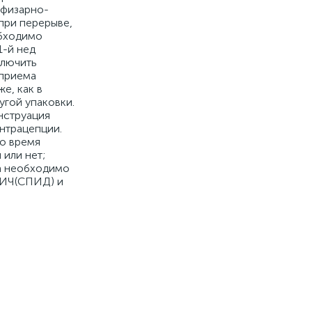
офизарно-
при перерыве,
обходимо
1-й нед
ключить
 приема
е, как в
угой упаковки.
нструация
нтрацепции.
во время
 или нет;
та необходимо
ВИЧ(СПИД) и