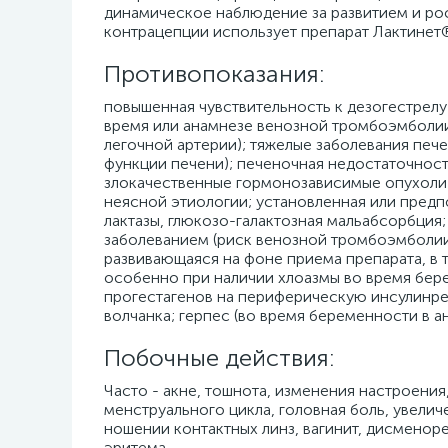
динамическое наблюдение за развитием и ро
контрацепции использует препарат Лактинет
Противопоказания:
повышенная чувствительность к дезогестрелу
время или анамнезе венозной тромбоэмболии 
легочной артерии); тяжелые заболевания печ
функции печени); печеночная недостаточност
злокачественные гормонозависимые опухоли (в
неясной этиологии; установленная или пред
лактазы, глюкозо-галактозная мальабсорбция; 
заболеванием (риск венозной тромбоэмболии)
развивающаяся на фоне приема препарата, в т
особенно при наличии хлоазмы во время бере
прогестагенов на периферическую инсулинрез
волчанка; герпес (во время беременности в а
Побочные действия:
Часто - акне, тошнота, изменения настроени
менструального цикла, головная боль, увелич
ношении контактных линз, вагинит, дисменоре
эритема.