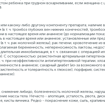
стом ребенка при грудном вскармливании, если женщина с 
®.
 или какому-либо другому компоненту препарата; наличие 
(в т. ч. тромбоз глубоких вен нижних конечностей, тромбо
ени в настоящее время или анамнезе (до нормализации пока
ь в настоящее время или анамнезе; установленные или пр
 т. ч. рак молочной железы); рак печени; кровотечение из 
полагаемая беременность; непереносимость лактозы, недос
длительная иммобилизация, в т. ч. связанная с операцией и
. С осторожностью: резистентная артериальная гипертензи
. ч. при неэффективности антигипертензивной терапии; хлоа
менности в анамнезе; сахарный диабет (из-за возможного 
истентность и толерантность к глюкозе); порфирия; систе
намнезе).
я, снижение либидо, болезненность молочной железы, нару
ение массы тела. Нечасто - алопеция, усталость, рвота, ди
я, кисты яичника. Редко - покраснение кожи, сыпь, крапивн