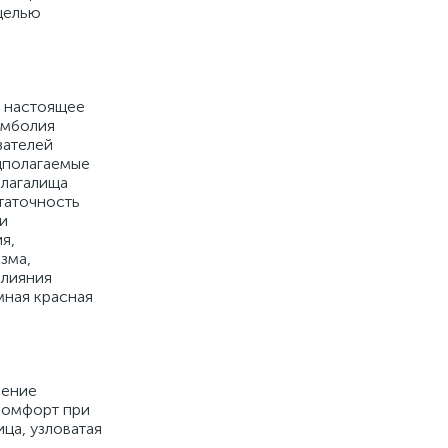
целью
в настоящее
эмболия
зателей
едполагаемые
влагалища
таточность
ли
я,
зма,
влияния
мная красная
шение
скомфорт при
ица, узловатая