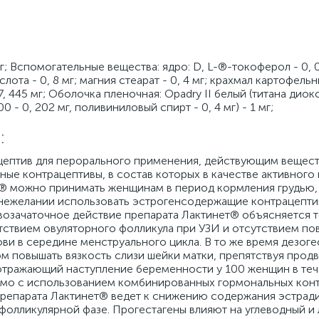
; Вспомогательные вещества: ядро: D, L-®-токоферол - 0, 
ота - 0, 8 мг; магния стеарат - 0, 4 мг; крахмал картофельны
7, 445 мг; Оболочка пленочная: Opadry II белый (титана диокс
00 - 0, 202 мг, поливиниловый спирт - 0, 4 мг) - 1 мг;
:
цептив для перорального применения, действующим вещес
ьные контрацептивы, в состав которых в качестве активног
т® можно принимать женщинам в период кормления грудью, 
 нежелании использовать эстрогенсодержащие контрацептив
тивозачаточное действие препарата Лактинет® объясняется
тствием овуляторного фолликула при УЗИ и отсутствием п
ви в середине менструального цикла. В то же время дезогес
вом повышать вязкость слизи шейки матки, препятствуя про
 отражающий наступление беременности у 100 женщин в теч
авимо с использованием комбинированных гормональных кон
репарата Лактинет® ведет к снижению содержания эстради
фолликулярной фазе. Прогестагены влияют на углеводный и