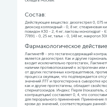
склада в Москве.
Cостав:
Действующее вещество: дезогестрел 0, 075 мг
диоксид коллоидный - 0, 8 мг; стеариновая кисл
повидон К30 - 2, 4 мг; лактозы моногидрат - 6
77891 - 0, 25 мг, тальк - 0, 148 мг, макрогол 30
Фармакологическое действие
Лактинет® - это гестагенсодержащий контра
является дезогестрел. Как и другие гормонал
входит исключительно прогестаген, Лактине
наличии противопоказаний к эстрогенам или
от других гестагенных контрацептивов, про
процесса овуляции, что подтверждается отсу
значений ЛТГ и прогестерона в сыворотке кро
как и другие прогестагены, обладает свойст
сперматозоидов. Индекс Перля (показатель,
контрацепции) составляет 0, 4, что сопост
для перорального применения. Применение п
крови до значений, соответствующих ранней 