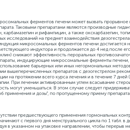
росомальных ферментов печени может вызвать прорывное 
рата. Таковыми препаратами являются производные гидантои
, карбамазепин и рифампицин, а также окскарбазепин, топи
ных исследований на предмет взаимодействия дезогестрела
индукция микросомальных ферментов печени достигается н
ветствующего индуктора и продолжается до 4 нед после ег
иклин) снижают эффективность пероральных противозачаточ
параты, индуцирующие микросомальные ферменты печени, 
спользование барьерных или иных негормональных методо
ии вышеперечисленных препаратов с дезогестрелом реко
и на протяжении всего курса лечения и в течение 7 дней (
апии. При лечении активированным углем всасывание стерои
сть могут уменьшаться. В этом случае следует придержива
б применения и дозы", по пропущенному приему препарата
тсутствии предшествующего применения гормональных контр
ачинают с первого дня менструального цикла по 1 табл. в д
едуя в указанном на упаковке направлении, чтобы перерыв 