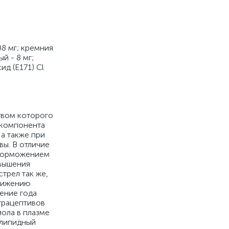
08 мг; кремния
й - 8 мг;
ид (Е171) Cl
твом которого
о компонента
а также при
ы. В отличие
 торможением
овышения
трел так же,
движению
ение года
трацептивов
ола в плазме
 липидный