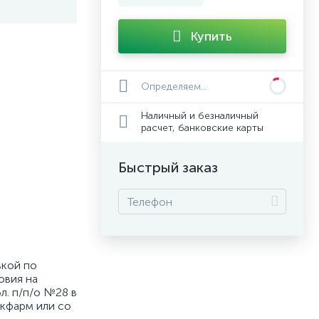
Купить
Определяем...
Наличный и безналичный
расчет, банковские карты
Быстрый заказ
вкой по
овия на
л. п/п/о №28 в
екфарм или со