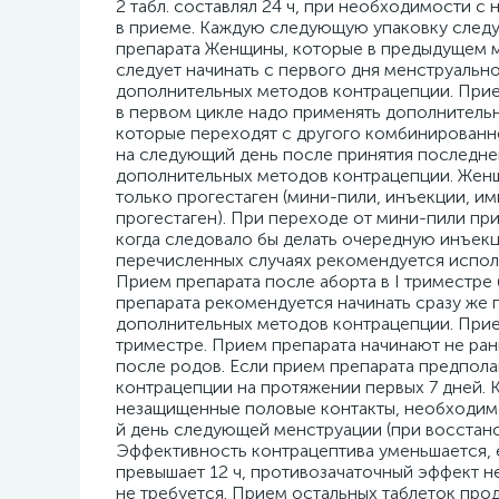
2 табл. составлял 24 ч, при необходимости 
в приеме. Каждую следующую упаковку следу
препарата Женщины, которые в предыдущем м
следует начинать с первого дня менструально
дополнительных методов контрацепции. Прием
в первом цикле надо применять дополнительн
которые переходят с другого комбинированн
на следующий день после принятия последне
дополнительных методов контрацепции. Жен
только прогестаген (мини-пили, инъекции, и
прогестаген). При переходе от мини-пили при
когда следовало бы делать очередную инъекци
перечисленных случаях рекомендуется исполь
Прием препарата после аборта в I триместре
препарата рекомендуется начинать сразу же 
дополнительных методов контрацепции. Прие
триместре. Прием препарата начинают не ран
после родов. Если прием препарата предпола
контрацепции на протяжении первых 7 дней. 
незащищенные половые контакты, необходимо
й день следующей менструации (при восстано
Эффективность контрацептива уменьшается, е
превышает 12 ч, противозачаточный эффект 
не требуется. Прием остальных таблеток про