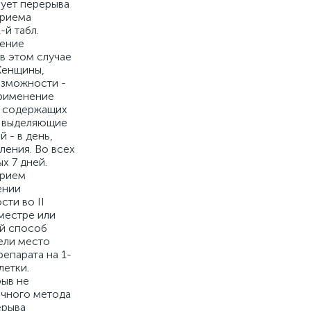
бует перерыва
приема
й табл.
нение
в этом случае
Женщины,
озможности -
применение
, содержащих
, выделяющие
 - в день,
ления. Во всех
х 7 дней.
прием
ении
ти во II
местре или
ый способ
ели место
епарата на 1-
летки.
рыв не
очного метода
ерыва