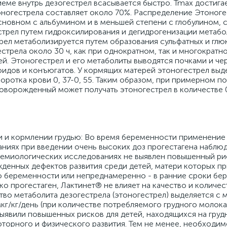
ме внутрь дезогестрел всасывается быстро. Tmax достигает
оногестрела составляет около 70%. Распределение Этоногес
основном с альбумином и в меньшей степени с глобулином,
стрел путем гидроксилирования и дегидрогенизации метабо
трел метаболизируется путем образования сульфатных и гл
стрела около 30 ч, как при однократном, так и многократн
ей. Этоногестрел и его метаболиты выводятся почками и че
роидов и конъюгатов. У кормящих матерей этоногестрел выд
ротка крови 0, 37-0, 55. Таким образом, при примерном п
новорожденный может получать этоногестрел в количестве 0
 и кормлении грудью: Во время беременности применение
ниях при введении очень высоких доз прогестагена наблю
демиологических исследованиях не выявлен повышенный ри
жденных дефектов развития среди детей, матери которых п
 беременности или непреднамеренно - в ранние сроки бе
о прогестаген, Лактинет® не влияет на качество и количес
во метаболита дезогестрела (этоногестрел) выделяется с
кг/кг/день (при количестве потребляемого грудного молока
 выявили повышенных рисков для детей, находящихся на гру
оторного и физического развития. Тем не менее, необходи