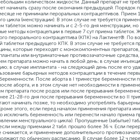
с небольшим количеством жидкости. Данный препарат не тре
ет начинать сразу после окончания предыдущей. Порядок 
есяце не принимали пероральных контрацептивов. Прием 1-
го цикла (менструации). В этом случае не требуется приме
 таблеток можно начинать и с 2-5-го дня менструации, но 
ые методы контрацепции в первые 7 сут приема таблеток. 
ого перорального контрацептива (КПК) на Лактинет®. По в
й таблетки предыдущего КПК. В этом случае не требуется 
щины, которые переходят с монокомпонентных препаратов
мплантаты или внутриматочные противозачаточные средства
ем препарата можно начать в любой день; в случае инъекций
ю; в случае имплантата - на следующий день после его уда
зование барьерных методов контрацепции в течение первы
 беременности. После аборта в I триместре беременности 
после аборта, и в этом случае нет необходимости в примен
м препарата после родов или после прерывания беременнос
нее 21-28-го дня после прерывания беременности во II три
гают начинать позже, то необходимо употреблять барьерн
Кроме этого, если перед началом применения препарата им
 исключить беременность или перенести начало приема пр
влении менструального цикла). Пропущенные (забытые) таб
сли между приемами 2 табл. прошло более 36 ч. Если пере
не снижается, и применение дополнительного противозачат
должают по обычному расписанию. В случае более 12 ч пер