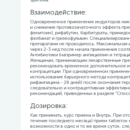
Взаимодействие:
Одновременное применение индукторов мик
и снижение противозачаточного эффекта препа
фенитоин), рифабутин, барбитураты, примидон
фелбамат и гризеофульвин. Специализирован
препаратами не проводилось. Максимальная 
через 2-3 нед после начала применения соот
Антибиотики (например ампициллин и тетрац
Женщинам, принимающим лекарственные пре
рекомендовать временное дополнительное и
контрацепции. При одновременном применен
использование барьерного метода контрацепци
рифампицина - 28 дней) после окончания тер
следовательно и контрацептивная эффективно
рекомендаций, приведенных в разделе "Спосо
Дозировка:
Как принимать, курс приема и Внутрь. При о
течение последнего месяца) прием таблеток н
возможности в одно и то же время суток, сл