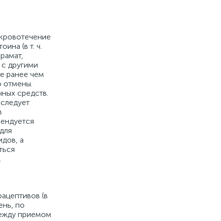
кровотечение
на (в т. ч.
рамат,
 с другими
е ранее чем
о отмены.
ных средств.
следует
в
мендуется
для
дов, а
ться
.
ацептивов (в
ень, по
между приемом