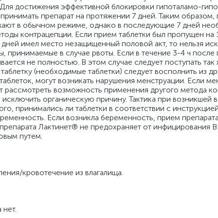
 Для достижения эффективной блокировки гипоталамо-гип
ринимать препарат на протяжении 7 дней. Таким образом, 
жают в обычном режиме, однако в последующие 7 дней не
тоды контрацепции. Если прием таблетки был пропущен на 
 дней имел место незащищенный половой акт, то нельзя ис
, принимаемые в случае рвоты. Если в течение 3-4 ч после
ывается не полностью. В этом случае следует поступать так ж
аблетку (необходимые таблетки) следует восполнить из др
аблеток, могут возникать нарушения менструации. Если ме
ет рассмотреть возможность применения другого метода ко
исключить органическую причину. Тактика при возникшей 
го, принимались ли таблетки в соответствии с инструкцией
еременность. Если возникла беременность, прием препара
 препарата Лактинет® не предохраняет от инфицирования 
овым путем.
ления/кровотечение из влагалища.
 нет.