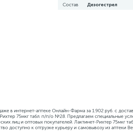
Состав
Дезогестрел
даже в интернет-аптеке Онлайн-Фарма за 1.902 руб. с доста
Рихтер 75мкг табл. п/п/о №28. Предлагаем специальные усл
ких лиц и оптовых покупателей. Лактинет-Рихтер 75мкг таб
дство доступно к отгрузке курьеру и самовывозу из аптеки В