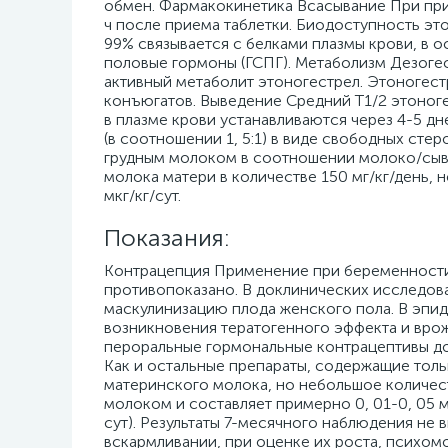
обмен. Фармакокинетика Всасывание При прие
ч после приема таблетки. Биодоступность эт
99% связывается с белками плазмы крови, в 
половые гормоны (ГСПГ). Метаболизм Дезоге
активный метаболит этоногестрел. Этоногес
конъюгатов. Выведение Средний T1/2 этоноге
в плазме крови устанавливаются через 4-5 дн
(в соотношении 1, 5:1) в виде свободных сте
грудным молоком в соотношении молоко/сыво
молока матери в количестве 150 мг/кг/день, 
мкг/кг/сут.
Показания:
Контрацепция Применение при беременности
противопоказано. В доклинических исследова
маскулинизацию плода женского пола. В эпи
возникновения тератогенного эффекта и вро
пероральные гормональные контрацептивы до
Как и остальные препараты, содержащие тольк
материнского молока, но небольшое количест
молоком и составляет примерно 0, 01-0, 05 м
сут). Результаты 7-месячного наблюдения не
вскармливании, при оценке их роста, психом