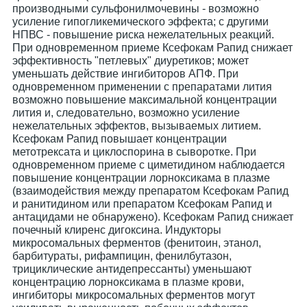
производными сульфонилмочевины - возможно
усиление гипогликемического эффекта; с другими
НПВС - повышение риска нежелательных реакций.
При одновременном приеме Ксефокам Рапид снижает
эффективность "петлевых" диуретиков; может
уменьшать действие ингибиторов АПФ. При
одновременном применении с препаратами лития
возможно повышение максимальной концентрации
лития и, следовательно, возможно усиление
нежелательных эффектов, вызываемых литием.
Ксефокам Рапид повышает концентрации
метотрексата и циклоспорина в сыворотке. При
одновременном приеме с циметидином наблюдается
повышение концентрации лорноксикама в плазме
(взаимодействия между препаратом Ксефокам Рапид
и ранитидином или препаратом Ксефокам Рапид и
антацидами не обнаружено). Ксефокам Рапид снижает
почечный клиренс дигоксина. Индукторы
микросомальных ферментов (фенитоин, этанол,
барбитураты, рифампицин, фенилбутазон,
трициклические антидепрессанты) уменьшают
концентрацию лорноксикама в плазме крови,
ингибиторы микросомальных ферментов могут