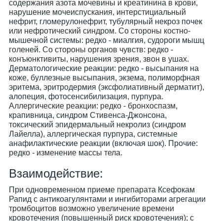
содержания азота мочевины и креатинина в крови,
нарушение мочеиспускания, интерстициальный
нефрит, гломерулонефрит, тубулярный некроз почек
или нефротический синдром. Со стороны костно-
мышечной системы: редко - миалгия, судороги мышц
голеней. Со стороны органов чувств: редко -
конъюнктивиты, нарушения зрения, звон в ушах.
Дерматологические реакции: редко - высыпания на
коже, буллезные высыпания, экзема, полиморфная
эритема, эритродермия (эксфолиативный дерматит),
алопеция, фотосенсибилизация, пурпура.
Аллергические реакции: редко - бронхоспазм,
крапивница, синдром Стивенса-Джонсона,
токсический эпидермальный некролиз (синдром
Лайелла), аллергическая пурпура, системные
анафилактические реакции (включая шок). Прочие:
редко - изменение массы тела.
Взаимодействие:
При одновременном приеме препарата Ксефокам
Рапид с антикоагулянтами и ингибиторами агрегации
тромбоцитов возможно увеличение времени
кровотечения (повышенный риск кровотечения); с