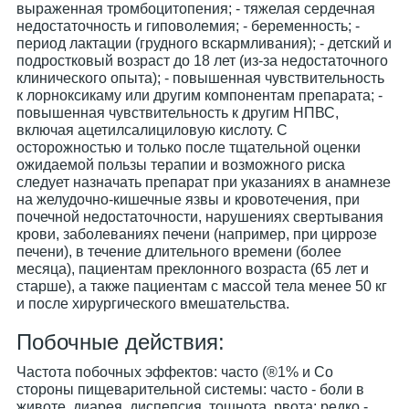
выраженная тромбоцитопения; - тяжелая сердечная
недостаточность и гиповолемия; - беременность; -
период лактации (грудного вскармливания); - детский и
подростковый возраст до 18 лет (из-за недостаточного
клинического опыта); - повышенная чувствительность
к лорноксикаму или другим компонентам препарата; -
повышенная чувствительность к другим НПВС,
включая ацетилсалициловую кислоту. С
осторожностью и только после тщательной оценки
ожидаемой пользы терапии и возможного риска
следует назначать препарат при указаниях в анамнезе
на желудочно-кишечные язвы и кровотечения, при
почечной недостаточности, нарушениях свертывания
крови, заболеваниях печени (например, при циррозе
печени), в течение длительного времени (более
месяца), пациентам преклонного возраста (65 лет и
старше), а также пациентам с массой тела менее 50 кг
и после хирургического вмешательства.
Побочные действия:
Частота побочных эффектов: часто (®1% и Со
стороны пищеварительной системы: часто - боли в
животе, диарея, диспепсия, тошнота, рвота; редко -