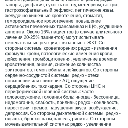
запоры, дисфагия, сухость во рту, метеоризм, гастрит,
гастроэзофагеальный рефлюкс, пептические язвы,
желудочно-кишечные кровотечения, стоматит,
геморроидальное кровотечение, повышение
активности печеночных трансаминаз и ЩФ, ухудшение
аппетита. Около 16% пациентов (в случае длительного
лечения 20-25% пациентов) могут испытывать
нежелательные реакции, связанные с ЖКТ. Со
стороны системы кроветворения: редко - изменения
формулы крови, патологические изменения крови,
лейкопения, тромбоцитопения, увеличение времени
кровотечения, анемия, снижение количества
эритроцитов, гемоглобина и лейкоцитов. Со стороны
сердечно-сосудистой системы: редко - отеки,
повышение или снижение АД, ощущение
сердцебиения, тахикардия. Со стороны ЦНС и
периферической нервной системы: часто -
головокружение, головная боль; иногда - бессонница,
недомогание, слабость, приливы; редко - сонливость,
парестезии, тремор, нарушения вкуса, возбуждение,
депрессия. Со стороны дыхательной системы: редко -
одышка, бронхоспазм, кашель, риниты. Со стороны
мочевыделительной системы: редко - увеличение