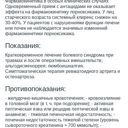
Фармакокинетика в особых клинических случаях
Одновременный прием с антацидами не оказывает
эффекта на фармакокинетику лорноксикама. У лиц
старческого возраста системный клиренс снижен на
30-40%. У пациентов с нарушениями функции печени
или почек не наблюдается значимых изменений
фармакокинетики лорноксикама.
Показания:
Кратковременное лечение болевого синдрома при
травмах и после оперативных вмешательств;
альгодисменоррея; люмбоишиалгия.
Симптоматическая терапия ревматоидного артрита и
остеоартроза.
Противопоказания:
- желудочно-кишечные кровотечения; - кровоизлияние
в головной мозг (в т. ч. при подозрении); - активная
пептическая язва или рецидив пептической язвы в
анамнезе; - тяжелая печеночная недостаточность; -
почечная недостаточность тяжелой степени (уровень
сывороточного креатинина > 700 мкмоль/л); -