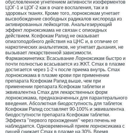
обусловленное угнетением активности изоферментов
ЦОГ-1 и ЦОГ-2 как в очаге воспаления, так и в
здоровых тканях. Кроме того, лорноксикам угнетает
высвобождение свободных радикалов кислорода из
активированных лейкоцитов. Анальгезирующий
эффект лорноксикама не связан с опиоидных
действием. Ксефокам Рапид не оказывает
опиатоподобного действия на ЦНС и, в отличие от
наркотических анальгетиков, не угнетает дыхания, не
вызывает лекарственной зависимости.
Фармакокинетика: Всасывание Лорноксикам быстро и
почти полностью всасывается из ЖКТ. Cmax в плазме
достигается через 1-2 ч после приема внутрь. Cmax
лорноксикама в плазме крови при применении
препарата Ксефокам Рапид выше, чем при
применении препарата Ксефокам таблетки и
эквивалентна Cmax для лекарственных форм
лорноксикама, предназначенных для парантерального
введения. Абсолютная биодоступность для таблеток
Ксефокам Рапид составляет 90-100% и эквивалентна
биодоступности препарата Ксефокам таблетки.
Эффекта "первого прохождения" через печень не
наблюдается. Одновременный прием лорноксикама с
пищей снижает Cmax в плазме на 30%. Время