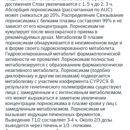
достижения Cmax увеличивается с 1. 5 ч до 2. 3 ч.
Абсорбция лорноксикама (рассчитанная по AUC)
может снижаться до 20%. Распределение Связывание
лорноксикама с белками плазмы составляет 99% и не
зависит от его концентрации. Лорноксикам не
кумулирует после многократного приема в
рекомендуемых дозах. Метаболизм В плазме
лорноксикам обнаруживается в неизмененном виде и
в форме своего гидроксилированного метаболита.
Гидроксилированный метаболит фармакологической
активности не проявляет. Лорноксикам полностью
метаболизируется с образованием фармакологически
неактивного метаболита. Лорноксикам (подобно
диклофенаку и другим оксикамам) подвергается
метаболизму с участием изофермента CYP2С9. В
результате генетического полиморфизма существуют
лица с замедленным и с интенсивным метаболизмом,
что может выражаться в заметном увеличении
концентрации лорноксикама в плазме крови у лиц с
замедленным метаболизмом. Лорноксикам не
вызывает индукции печеночных ферментов.
Выведение T1/2 составляет 3-4 ч. Около 2/3 дозы
выводится через печень и 1/3 - почками.