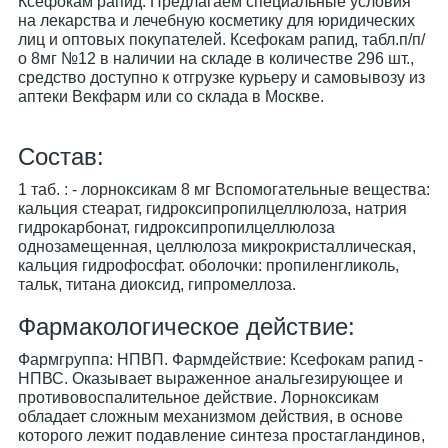
Ксефокам рапид. Предлагаем специальные условия
на лекарства и лечебную косметику для юридических
лиц и оптовых покупателей. Ксефокам рапид, табл.п/п/
о 8мг №12 в наличии на складе в количестве 296 шт.,
средство доступно к отгрузке курьеру и самовывозу из
аптеки Векфарм или со склада в Москве.
Cостав:
1 таб. : - лорноксикам 8 мг Вспомогательные вещества:
кальция стеарат, гидроксипропилцеллюлоза, натрия
гидрокарбонат, гидроксипропилцеллюлоза
однозамещенная, целлюлоза микрокристаллическая,
кальция гидрофосфат. оболочки: пропиленгликоль,
тальк, титана диоксид, гипромеллоза.
Фармакологическое действие:
Фармгруппа: НПВП. Фармдействие: Ксефокам рапид -
НПВС. Оказывает выраженное анальгезирующее и
противовоспалительное действие. Лорноксикам
обладает сложным механизмом действия, в основе
которого лежит подавление синтеза простагландинов,