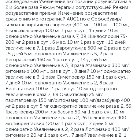
исследований Увеличение экспозиции розувастатина в
2 и более раза Режим терапии сопутствующей Режим
розувастатина приема Изменение розувастатина
сравнению монотерапией AUC1 по с Софосбувир/
велпатасвир/вокси лапревир (400 мг - 100 мг - 100 мг)
+ воксилапревир 100 мг 1 раз в сут. , 15 дней 10 мг
однократно Увеличение раза в 7, 39 Циклоспорин 75-
200 мг 2 раза в сут. , 6 мес. 10 мг 1 раз в сут. , 10 дней
Увеличение в 7, 1 раза Даролутамид 600 мг 2 раза в сут.
, 5 дней 5 мг однократно Увеличение в 5, 2 раза
Регорафениб 160 мг 1 раз в сут. , 14 дней 5 мг
однократно Увеличение в 3, 8 раза Атазанавир 300 мг/
ритонавир 100 мг 1 раз в сут. , 8 дней 10 мг однократно
Увеличение в 3, 1 раза Симепревир 150 мг 1 раз в сут. ,
7 дней 10 мг однократно Увеличение в 2, 8 раза
Велпатасвир 100 мг 1 раз в сут. 10 мг однократно
Увеличение в раза 2, 69 Омбитасвир 25 мг/
паритапревир 150 мг/ритонавир 100 мг/дасабувир 400
мг 2 раза в сут. 5 мг однократно Увеличение раза в 2, 59
Гразопревир 200 мг/элбасвир 50 мг 1 раз в сут. 10 мг
однократно Увеличение раза в 2, 26 Глекапревир 400
мг/пибрентасвир 120 мг 1 раз в сут. , 7 дней 5 мг
однократно Увеличение в 2, 2 раза Лопинавир 400 мг/
ритонавир 20 мг 1 раз в сут. , 7 дней Увеличение в 2, 1