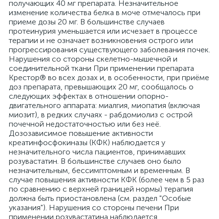
получающих 40 мг препарата. Незначительное
изменение количества белка в моче отмечалось при
приеме дозы 20 мг. В большинстве случаев
протеинурия уменьшается или исчезает в процессе
терапии и не означает возникновения острого или
прогрессирования существующего заболевания почек.
Нарушения со стороны скелетно-мышечной и
соединительной ткани При применении препарата
Крестор® во всех дозах и, в особенности, при приёме
доз препарата, превышающих 20 мг, сообщалось о
следующих эффектах в отношении опорно-
двигательного аппарата: миалгия, миопатия (включая
миозит), в редких случаях - рабдомиолиз с острой
почечной недостаточностью или без неё.
Дозозависимое повышение активности
креатинфосфокиназы (КФК) наблюдается у
незначительного числа пациентов, принимавших
розувастатин. В большинстве случаев оно было
незначительным, бессимптомным и временным. В
случае повышения активности КФК (более чем в 5 раз
по сравнению с верхней границей нормы) терапия
должна быть приостановлена (см. раздел "Особые
указания"). Нарушения со стороны печени При
применении розувастатина наблюдается