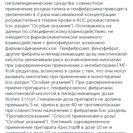
гиполипидемические средства: совместное
применение розувастатина и гемфиброзила приводит к
увеличению в 2 раза максимальной концентрации
розувастатина в плазме крови и AUC розувастатина
(см. раздел "Особые указания"). Основываясь на
данных по специфическому взаимодействию, не
ожидается фармакокинетически значимого
взаимодействия с фенофибратом, возможно
фармакодинамическое . Гемфиброзил, фенофибрат,
другие фибраты и липидснижающие дозы никотиновой
кислоты увеличивали риск возникновения миопатии
при одновременном применении с ингибиторами ГМГ-
КоА-редуктазы, возможно в связи с тем, что они могут
вызывать миопатию при применении в монотерапии
(см. раздел "Особые указания"). При одновременном
приёме препарата с гемфиброзилом, фибратами,
никотиновой кислотой в липидснижающих дозах
(более 1 г/сут. ) начальная доза препарата не должна
превышать 5 мг, прием в дозе 40 мг противопоказан
при совместном назначении с фибратами (см. разделы
"Противопоказания", "Способ применения и дозы",
"Особые указания"). Эзетимиб: одновременное
применение препарата Крестор® в дозе 10 мг и
эзетимиба в дозе 10 мг сопровождалось увеличением