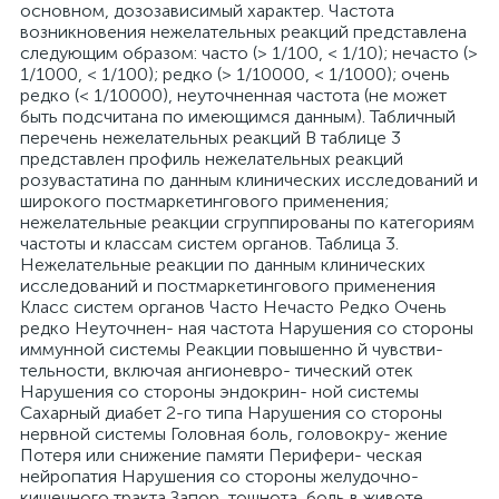
основном, дозозависимый характер. Частота
возникновения нежелательных реакций представлена
следующим образом: часто (> 1/100, < 1/10); нечасто (>
1/1000, < 1/100); редко (> 1/10000, < 1/1000); очень
редко (< 1/10000), неуточненная частота (не может
быть подсчитана по имеющимся данным). Табличный
перечень нежелательных реакций В таблице 3
представлен профиль нежелательных реакций
розувастатина по данным клинических исследований и
широкого постмаркетингового применения;
нежелательные реакции сгруппированы по категориям
частоты и классам систем органов. Таблица 3.
Нежелательные реакции по данным клинических
исследований и постмаркетингового применения
Класс систем органов Часто Нечасто Редко Очень
редко Неуточнен- ная частота Нарушения со стороны
иммунной системы Реакции повышенно й чувстви-
тельности, включая ангионевро- тический отек
Нарушения со стороны эндокрин- ной системы
Сахарный диабет 2-го типа Нарушения со стороны
нервной системы Головная боль, головокру- жение
Потеря или снижение памяти Перифери- ческая
нейропатия Нарушения со стороны желудочно-
кишечного тракта Запор, тошнота, боль в животе