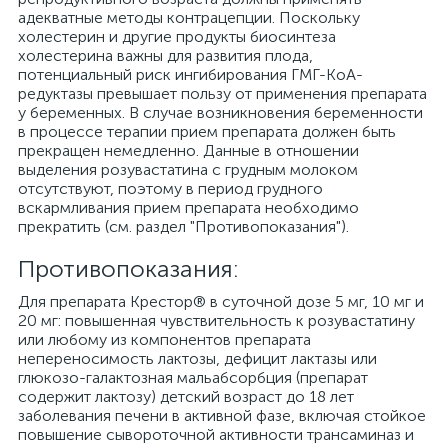
адекватные методы контрацепции. Поскольку
холестерин и другие продукты биосинтеза
холестерина важны для развития плода,
потенциальный риск ингибирования ГМГ-КоА-
редуктазы превышает пользу от применения препарата
у беременных. В случае возникновения беременности
в процессе терапии прием препарата должен быть
прекращен немедленно. Данные в отношении
выделения розувастатина с грудным молоком
отсутствуют, поэтому в период грудного
вскармливания прием препарата необходимо
прекратить (см. раздел "Противопоказания").
Противопоказания:
Для препарата Крестор® в суточной дозе 5 мг, 10 мг и
20 мг: повышенная чувствительность к розувастатину
или любому из компонентов препарата
непереносимость лактозы, дефицит лактазы или
глюкозо-галактозная мальабсорбция (препарат
содержит лактозу) детский возраст до 18 лет
заболевания печени в активной фазе, включая стойкое
повышение сывороточной активности трансаминаз и