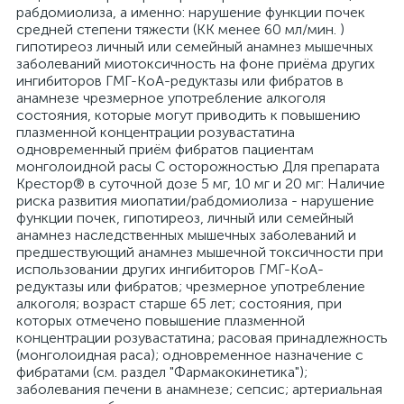
рабдомиолиза, а именно: нарушение функции почек
средней степени тяжести (КК менее 60 мл/мин. )
гипотиреоз личный или семейный анамнез мышечных
заболеваний миотоксичность на фоне приёма других
ингибиторов ГМГ-КоА-редуктазы или фибратов в
анамнезе чрезмерное употребление алкоголя
состояния, которые могут приводить к повышению
плазменной концентрации розувастатина
одновременный приём фибратов пациентам
монголоидной расы С осторожностью Для препарата
Крестор® в суточной дозе 5 мг, 10 мг и 20 мг: Наличие
риска развития миопатии/рабдомиолиза - нарушение
функции почек, гипотиреоз, личный или семейный
анамнез наследственных мышечных заболеваний и
предшествующий анамнез мышечной токсичности при
использовании других ингибиторов ГМГ-КоА-
редуктазы или фибратов; чрезмерное употребление
алкоголя; возраст старше 65 лет; состояния, при
которых отмечено повышение плазменной
концентрации розувастатина; расовая принадлежность
(монголоидная раса); одновременное назначение с
фибратами (см. раздел "Фармакокинетика");
заболевания печени в анамнезе; сепсис; артериальная