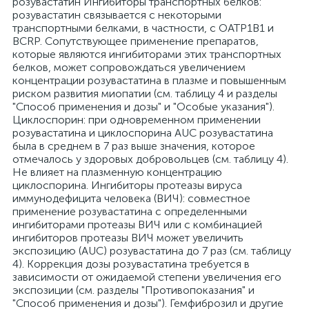
розувастатин Ингибиторы транспортных белков:
розувастатин связывается с некоторыми
транспортными белками, в частности, с OATP1B1 и
BCRP. Сопутствующее применение препаратов,
которые являются ингибиторами этих транспортных
белков, может сопровождаться увеличением
концентрации розувастатина в плазме и повышенным
риском развития миопатии (см. таблицу 4 и разделы
"Способ применения и дозы" и "Особые указания").
Циклоспорин: при одновременном применении
розувастатина и циклоспорина AUC розувастатина
была в среднем в 7 раз выше значения, которое
отмечалось у здоровых добровольцев (см. таблицу 4).
Не влияет на плазменную концентрацию
циклоспорина. Ингибиторы протеазы вируса
иммунодефицита человека (ВИЧ): совместное
применение розувастатина с определенными
ингибиторами протеазы ВИЧ или с комбинацией
ингибиторов протеазы ВИЧ может увеличить
экспозицию (AUC) розувастатина до 7 раз (см. таблицу
4). Коррекция дозы розувастатина требуется в
зависимости от ожидаемой степени увеличения его
экспозиции (см. разделы "Противопоказания" и
"Способ применения и дозы"). Гемфиброзил и другие