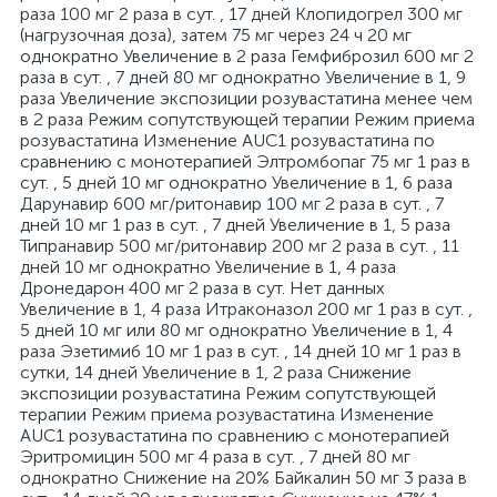
раза 100 мг 2 раза в сут. , 17 дней Клопидогрел 300 мг
(нагрузочная доза), затем 75 мг через 24 ч 20 мг
однократно Увеличение в 2 раза Гемфиброзил 600 мг 2
раза в сут. , 7 дней 80 мг однократно Увеличение в 1, 9
раза Увеличение экспозиции розувастатина менее чем
в 2 раза Режим сопутствующей терапии Режим приема
розувастатина Изменение AUC1 розувастатина по
сравнению с монотерапией Элтромбопаг 75 мг 1 раз в
сут. , 5 дней 10 мг однократно Увеличение в 1, 6 раза
Дарунавир 600 мг/ритонавир 100 мг 2 раза в сут. , 7
дней 10 мг 1 раз в сут. , 7 дней Увеличение в 1, 5 раза
Типранавир 500 мг/ритонавир 200 мг 2 раза в сут. , 11
дней 10 мг однократно Увеличение в 1, 4 раза
Дронедарон 400 мг 2 раза в сут. Нет данных
Увеличение в 1, 4 раза Итраконазол 200 мг 1 раз в сут. ,
5 дней 10 мг или 80 мг однократно Увеличение в 1, 4
раза Эзетимиб 10 мг 1 раз в сут. , 14 дней 10 мг 1 раз в
сутки, 14 дней Увеличение в 1, 2 раза Снижение
экспозиции розувастатина Режим сопутствующей
терапии Режим приема розувастатина Изменение
AUC1 розувастатина по сравнению с монотерапией
Эритромицин 500 мг 4 раза в сут. , 7 дней 80 мг
однократно Снижение на 20% Байкалин 50 мг 3 раза в