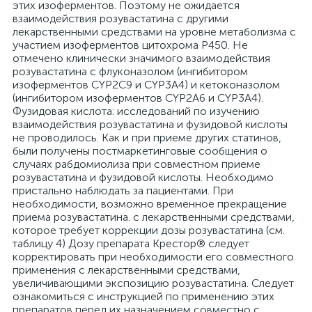
этих изоферментов. Поэтому не ожидается
взаимодействия розувастатина с другими
лекарственными средствами на уровне метаболизма с
участием изоферментов цитохрома P450. Не
отмечено клинически значимого взаимодействия
розувастатина с флуконазолом (ингибитором
изоферментов CYP2C9 и CYP3A4) и кетоконазолом
(ингибитором изоферментов CYP2A6 и CYP3A4).
Фузидовая кислота: исследований по изучению
взаимодействия розувастатина и фузидовой кислоты
не проводилось. Как и при приеме других статинов,
были получены постмаркетинговые сообщения о
случаях рабдомиолиза при совместном приеме
розувастатина и фузидовой кислоты. Необходимо
пристально наблюдать за пациентами. При
необходимости, возможно временное прекращение
приема розувастатина. с лекарственными средствами,
которое требует коррекции дозы розувастатина (см.
таблицу 4) Дозу препарата Крестор® следует
корректировать при необходимости его совместного
применения с лекарственными средствами,
увеличивающими экспозицию розувастатина. Следует
ознакомиться с инструкцией по применению этих
препаратов перед их назначением совместно с