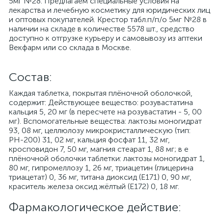
5мг №28. Предлагаем специальные условия на
лекарства и лечебную косметику для юридических лиц
и оптовых покупателей. Крестор табл.п/п/о 5мг №28 в
наличии на складе в количестве 5578 шт., средство
доступно к отгрузке курьеру и самовывозу из аптеки
Векфарм или со склада в Москве.
Cостав:
Каждая таблетка, покрытая плёночной оболочкой,
содержит: Действующее вещество: розувастатина
кальция 5, 20 мг (в пересчете на розувастатин - 5, 00
мг). Вспомогательные вещества: лактозы моногидрат
93, 08 мг, целлюлозу микрокристаллическую (тип:
РН-200) 31, 02 мг, кальция фосфат 11, 32 мг,
кросповидон 7, 50 мг, магния стеарат 1, 88 мг; в е
плёночной оболочки таблетки: лактозы моногидрат 1,
80 мг, гипромеллозу 1, 26 мг, триацетин (глицерина
триацетат) 0, 36 мг, титана диоксид (Е171) 0, 90 мг,
краситель железа оксид жёлтый (Е172) 0, 18 мг.
Фармакологическое действие: