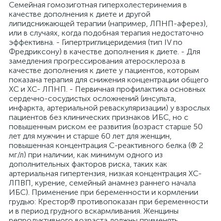
Семейная гомозиготная гиперхолестеринемия в
качестве дополнения к диете и другой
липидснижающей терапии (например, ЛПНП-аферез),
или в случаях, когда подобная терапия недостаточно
эффективна. - Гипертриглицеридемия (тип IV по
Фредриксону) в качестве дополнения к диете. - Для
замедления прогрессирования атеросклероза в
качестве дополнения к диете у пациентов, которым
показана терапия для снижения концентрации общего
ХС и ХС- ЛПНП. - Первичная профилактика основных
сердечно-сосудистых осложнений (инсульта,
инфаркта, артериальной реваскуляризации) у взрослых
пациентов без клинических признаков ИБС, но с
повышенным риском ее развития (возраст старше 50
лет для мужчин и старше 60 лет для женщин,
повышенная концентрация С-реактивного белка (® 2
мг/л) при наличии, как минимум одного из
дополнительных факторов риска, таких как
артериальная гипертензия, низкая концентрация ХС-
ЛПВП, курение, семейный анамнез раннего начала
ИБС). Применение при беременности и кормлении
грудью: Крестор® противопоказан при беременности
и в период грудного вскармливания. Женщины
репродуктивного возраста должны применять