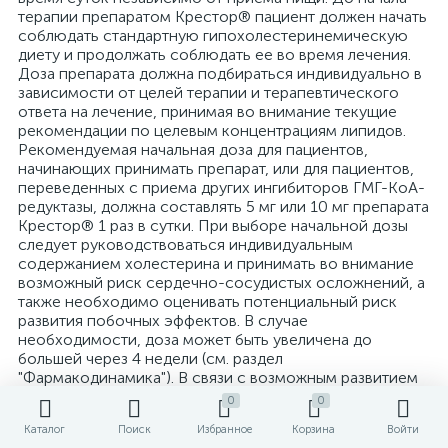
терапии препаратом Крестор® пациент должен начать
соблюдать стандартную гипохолестеринемическую
диету и продолжать соблюдать ее во время лечения.
Доза препарата должна подбираться индивидуально в
зависимости от целей терапии и терапевтического
ответа на лечение, принимая во внимание текущие
рекомендации по целевым концентрациям липидов.
Рекомендуемая начальная доза для пациентов,
начинающих принимать препарат, или для пациентов,
переведенных с приема других ингибиторов ГМГ-КоА-
редуктазы, должна составлять 5 мг или 10 мг препарата
Крестор® 1 раз в сутки. При выборе начальной дозы
следует руководствоваться индивидуальным
содержанием холестерина и принимать во внимание
возможный риск сердечно-сосудистых осложнений, а
также необходимо оценивать потенциальный риск
развития побочных эффектов. В случае
необходимости, доза может быть увеличена до
большей через 4 недели (см. раздел
"Фармакодинамика"). В связи с возможным развитием
побочных эффектов при приёме дозы 40 мг, по
0
0
сравнению с более низкими дозами препарата (см.
Каталог
Поиск
Избранное
Корзина
Войти
раздел "Побочное действие"), увеличение дозы до 40