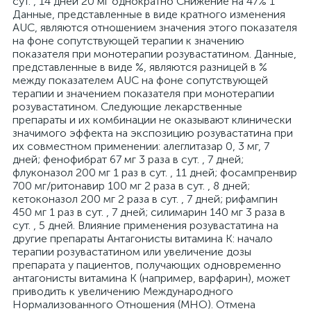
сут. , 14 дней 20 мг однократно Снижение на 47% 1
Данные, представленные в виде кратного изменения
AUC, являются отношением значения этого показателя
на фоне сопутствующей терапии к значению
показателя при монотерапии розувастатином. Данные,
представленные в виде %, являются разницей в %
между показателем AUC на фоне сопутствующей
терапии и значением показателя при монотерапии
розувастатином. Следующие лекарственные
препараты и их комбинации не оказывают клинически
значимого эффекта на экспозицию розувастатина при
их совместном применении: алеглитазар 0, 3 мг, 7
дней; фенофибрат 67 мг 3 раза в сут. , 7 дней;
флуконазол 200 мг 1 раз в сут. , 11 дней; фосампренвир
700 мг/ритонавир 100 мг 2 раза в сут. , 8 дней;
кетоконазол 200 мг 2 раза в сут. , 7 дней; рифампин
450 мг 1 раз в сут. , 7 дней; силимарин 140 мг 3 раза в
сут. , 5 дней. Влияние применения розувастатина на
другие препараты Антагонисты витамина К: начало
терапии розувастатином или увеличение дозы
препарата у пациентов, получающих одновременно
антагонисты витамина К (например, варфарин), может
приводить к увеличению Международного
Нормализованного Отношения (МНО). Отмена