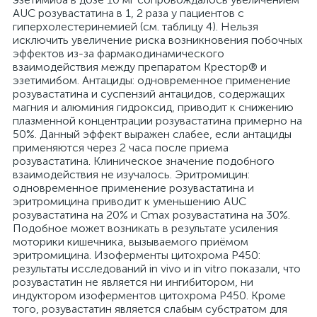
AUC розувастатина в 1, 2 раза у пациентов с
гиперхолестеринемией (см. таблицу 4). Нельзя
исключить увеличение риска возникновения побочных
эффектов из-за фармакодинамического
взаимодействия между препаратом Крестор® и
эзетимибом. Антациды: одновременное применение
розувастатина и суспензий антацидов, содержащих
магния и алюминия гидроксид, приводит к снижению
плазменной концентрации розувастатина примерно на
50%. Данный эффект выражен слабее, если антациды
применяются через 2 часа после приема
розувастатина. Клиническое значение подобного
взаимодействия не изучалось. Эритромицин:
одновременное применение розувастатина и
эритромицина приводит к уменьшению AUC
розувастатина на 20% и Сmax розувастатина на 30%.
Подобное может возникать в результате усиления
моторики кишечника, вызываемого приёмом
эритромицина. Изоферменты цитохрома P450:
результаты исследований in vivo и in vitro показали, что
розувастатин не является ни ингибитором, ни
индуктором изоферментов цитохрома Р450. Кроме
того, розувастатин является слабым субстратом для