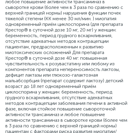
любое повышение активности трансаминаз в
сыворотке крови (более чем в 3 раза по сравнению с
верхней границей нормы) нарушения функции почек
тяжелой степени (КК менее 30 мл/мин. ) миопатия
одновременный приём циклоспорина (для препарата
Крестор® в суточной дозе 10 мг, 20 мг) у женщин:
беременность, период грудного вскармливания,
отсутствие адекватных методов контрацепции
пациентам, предрасположенным к развитию
миотоксических осложнений Для препарата
Крестор® в суточной дозе 40 мг: повышенная
чувствительность к розувастатину или любому из
компонентов препарата непереносимость лактозы,
дефицит лактазы или глюкозо-галактозная
мальабсорбция (препарат содержит лактозу) детский
возраст до 18 лет одновременный приём
циклоспорина у женщин: беременность, период
грудного вскармливания, отсутствие адекватных
методов контрацепции заболевания печени в активной
фазе, включая стойкое повышение сывороточной
активности трансаминаз и любое повышение
активности трансаминаз в сыворотке крови (более чем
в 3 раза по сравнению с верхней границей нормы)
пациентам с факторами риска развития миопатии/