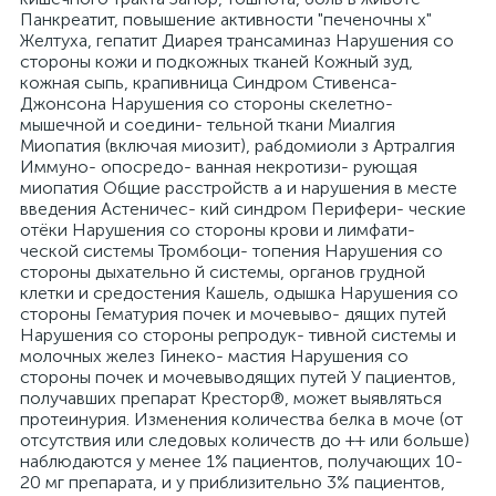
Панкреатит, повышение активности "печеночны х"
Желтуха, гепатит Диарея трансаминаз Нарушения со
стороны кожи и подкожных тканей Кожный зуд,
кожная сыпь, крапивница Синдром Стивенса-
Джонсона Нарушения со стороны скелетно-
мышечной и соедини- тельной ткани Миалгия
Миопатия (включая миозит), рабдомиоли з Артралгия
Иммуно- опосредо- ванная некротизи- рующая
миопатия Общие расстройств а и нарушения в месте
введения Астеничес- кий синдром Перифери- ческие
отёки Нарушения со стороны крови и лимфати-
ческой системы Тромбоци- топения Нарушения со
стороны дыхательно й системы, органов грудной
клетки и средостения Кашель, одышка Нарушения со
стороны Гематурия почек и мочевыво- дящих путей
Нарушения со стороны репродук- тивной системы и
молочных желез Гинеко- мастия Нарушения со
стороны почек и мочевыводящих путей У пациентов,
получавших препарат Крестор®, может выявляться
протеинурия. Изменения количества белка в моче (от
отсутствия или следовых количеств до ++ или больше)
наблюдаются у менее 1% пациентов, получающих 10-
20 мг препарата, и у приблизительно 3% пациентов,