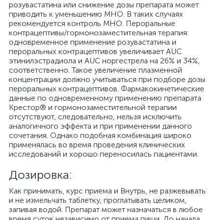
розувастатина или снижение дозы препарата может
приводить к уменьшению МНО. В таких случаях
рекомендуется контроль МНО. Пероральные
контрацептивы/гормонозаместительная терапия:
одновременное применение розувастатина и
пероральных контрацептивов увеличивает AUC
этинилэстрадиола и AUC норгестрела на 26% и 34%,
соответственно. Такое увеличение плазменной
концентрации должно учитываться при подборе дозы
пероральных контрацептивов. Фармакокинетические
данные по одновременному применению препарата
Крестор® и гормонозаместительной терапии
отсутствуют, следовательно, нельзя исключить
аналогичного эффекта и при применении данного
сочетания. Однако подобная комбинация широко
применялась во время проведения клинических
исследований и хорошо переносилась пациентами.
Дозировка:
Как принимать, курс приема и Внутрь, не разжевывать
и не измельчать таблетку, проглатывать целиком,
запивая водой. Препарат может назначаться в любое
время суток независимо от приема пищи. До начала