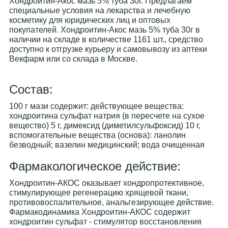
Хондроитин-Акос мазь 5% туба 30г. Предлагаем
специальные условия на лекарства и лечебную
косметику для юридических лиц и оптовых
покупателей. Хондроитин-Акос мазь 5% туба 30г в
наличии на складе в количестве 1161 шт., средство
доступно к отгрузке курьеру и самовывозу из аптеки
Векфарм или со склада в Москве.
Cостав:
100 г мази содержит: действующее вещества:
хондроитина сульфат натрия (в пересчете на сухое
вещество) 5 г, димексид (диметилсульфоксид) 10 г,
вспомогательные вещества (основа): ланолин
безводный; вазелин медицинский; вода очищенная
Фармакологическое действие:
Хондроитин-АКОС оказывает хондропротективное,
стимулирующее регенерацию хрящевой ткани,
противовоспалительное, анальгезирующее действие.
Фармакодинамика Хондроитин-АКОС содержит
хондроитин сульфат - стимулятор восстановления