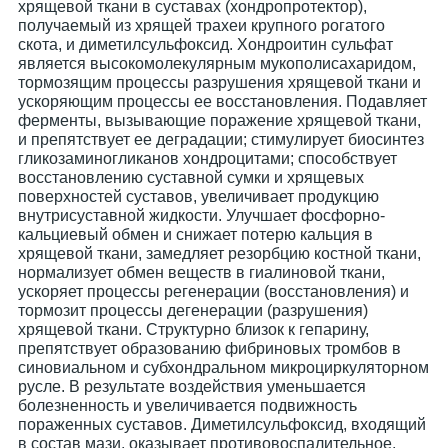
хрящевой ткани в суставах (хондропротектор),
получаемый из хрящей трахеи крупного рогатого
скота, и диметилсульфоксид. Хондроитин сульфат
является высокомолекулярным мукополисахаридом,
тормозящим процессы разрушения хрящевой ткани и
ускоряющим процессы ее восстановления. Подавляет
ферменты, вызывающие поражение хрящевой ткани,
и препятствует ее деградации; стимулирует биосинтез
гликозаминогликанов хондроцитами; способствует
восстановлению суставной сумки и хрящевых
поверхностей суставов, увеличивает продукцию
внутрисуставной жидкости. Улучшает фосфорно-
кальциевый обмен и снижает потерю кальция в
хрящевой ткани, замедляет резорбцию костной ткани,
нормализует обмен веществ в гиалиновой ткани,
ускоряет процессы регенерации (восстановления) и
тормозит процессы дегенерации (разрушения)
хрящевой ткани. Структурно близок к гепарину,
препятствует образованию фибриновых тромбов в
синовиальном и субхондральном микроциркуляторном
русле. В результате воздействия уменьшается
болезненность и увеличивается подвижность
пораженных суставов. Диметилсульфоксид, входящий
в состав мази, оказывает противовоспалительное,