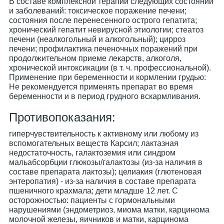
В составе комплексной терапии следующих состояний
и заболеваний: токсическое поражение печени;
состояния после перенесенного острого гепатита;
хронический гепатит невирусной этиологии; стеатоз
печени (неалкогольный и алкогольный); цирроз
печени; профилактика печеночных поражений при
продолжительном приеме лекарств, алкоголя,
хронической интоксикации (в т. ч. профессиональной).
Применение при беременности и кормлении грудью:
Не рекомендуется применять препарат во время
беременности и в период грудного вскармливания.
Противопоказания:
гиперчувствительность к активному или любому из
вспомогательных веществ Карсил; лактазная
недостаточность, галактоземия или синдром
мальабсорбции глюкозы/галактозы (из-за наличия в
составе препарата лактозы); целиакия (глютеновая
энтеропатия) - из-за наличия в составе препарата
пшеничного крахмала; дети младше 12 лет. С
осторожностью: пациенты с гормональными
нарушениями (эндометриоз, миома матки, карцинома
молочной железы, яичников и матки, карцинома