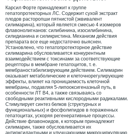
Карсил Форте принадлежит к группе
гепатопротекторных ЛС. Содержит сухой экстракт
плодов расторопши пятнистой (эквивалент
силимарина), который является смесью 4 изомеров
флавонолигнанов: силибинина, изосилибинина,
силидианина и силикристина. Механизм действия
препарата все еще недостаточно выяснен.
Установлено, что гепатопротекторное действие
силимарина обусловливается конкурентным
взаимодействием с токсинами за соответствующие
рецепторы в мембране гепатоцитов, т. е.
мембраностабилизирующим действием. Силимарин
оказывает метаболические и клеточнорегулирующие
эффекты, влияет на проницаемость клеточной
мембраны, подавляя 5-липооксигеназный путь, в
особенности ЛТ В4, а также связываясь со
свободными реактивными кислородными радикалами.
Стимулирует синтез белков (структурных и
функциональных) и фосфолипидов в пораженных
гепатоцитах, ускоряя регенеративные процессы.
Действие флавоноидов, к которым принадлежит
силимарин, также обусловливается их
антиоксидантными и улучшающими микроциркуляцию