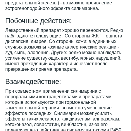
предстательной железы) - возможно проявление
эстрогеноподобного эффекта силимарина.
Побочные действия:
Лекарственный препарат хорошо переносится. Редко
наблюдаются следующие . Со стороны ЖКТ: тошнота,
диспепсия, диарея. Со стороны кожи: в единичных
случаях возможны кожные аллергические реакции -
зуд, сыпь, алопеция. Другие: редко можно наблюдать
усиление существующих вестибулярных нарушений.
имеют преходящий характер и исчезают после
прекращения приема препарата.
Взаимодействие:
При совместном применении силимарина с
пероральными контрацептивами и препаратами,
которые используются при гормональной
заместительной терапии, возможно уменьшение
эффектов последних. Силимарин может усилить
эффекты таких лекарств, как диазепам, алпразолам,
кетоконазол, ловастатин, винбластин, из-за его
подавляющего действия на систему цитохрома Р450.