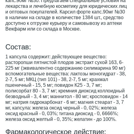
капс.90мг №30. Предлагаем специальные условия на
лекарства и лечебную косметику для юридических лиц
и оптовых покупателей. Карсил форте капс.90мг №30
в наличии на складе в количестве 1384 шт., средство
доступно к отгрузке курьеру и самовывозу из аптеки
Векфарм или со склада в Москве.
Cостав:
1 капсула содержит: действующее вещество:
расторопши пятнистой плодов экстракт сухой 163, 6-
225 мг (эквивалентно содержанию силимарина 90 мг)
вспомогательные вещества: лактозы моногидрат - 38,
2-7, 5 мг; МКЦ (тип 101) - 38, 2-7, 5 мг; крахмал
пшеничный - 15, 5 мг; повидон К25 - 3, 7 мг;
полисорбат 80 - 3, 7 мг; кремния диоксид коллоидный
безводный - 3, 4 мг; маннитол - 80 мг; кросповидон - 14
мг; натрия гидрокарбонат - 6 мг; магния стеарат - 3, 7
мг, капсула: железа оксид черный - 0, 02%; железа
оксид красный - 0, 03%; титана диоксид - 0, 6666%;
железа оксид желтый - 0, 35%; желатин - до 100%.
Фармакологическое действие: