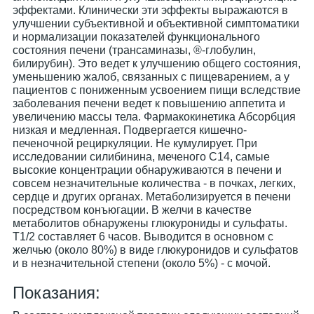
эффектами. Клинически эти эффекты выражаются в
улучшении субъективной и объективной симптоматики
и нормализации показателей функционального
состояния печени (трансаминазы, ®-глобулин,
билирубин). Это ведет к улучшению общего состояния,
уменьшению жалоб, связанных с пищеварением, а у
пациентов с пониженным усвоением пищи вследствие
заболевания печени ведет к повышению аппетита и
увеличению массы тела. Фармакокинетика Абсорбция
низкая и медленная. Подвергается кишечно-
печеночной рециркуляции. Не кумулирует. При
исследовании силибинина, меченого С14, самые
высокие концентрации обнаруживаются в печени и
совсем незначительные количества - в почках, легких,
сердце и других органах. Метаболизируется в печени
посредством конъюгации. В желчи в качестве
метаболитов обнаружены глюкурониды и сульфаты.
T1/2 составляет 6 часов. Выводится в основном с
желчью (около 80%) в виде глюкуронидов и сульфатов
и в незначительной степени (около 5%) - с мочой.
Показания: