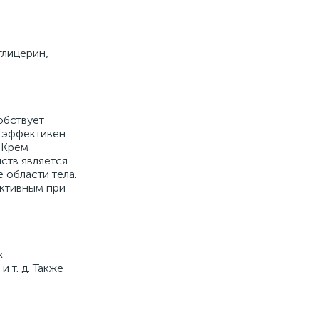
глицерин,
обствует
е эффективен
 Крем
ств является
 области тела.
ективным при
:
 т. д. Также