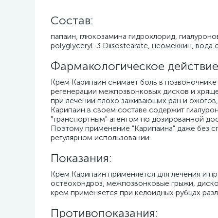
Cостав:
папаин, глюкозамина гидрохлорид, гиалуроно
polyglyceryl-3 Diisostearate, неомеккин, вода
Фармакологическое действие
Крем Карипаин снимает боль в позвоночнике 
регенерации межпозвонковых дисков и хрящев
при лечении плохо заживающих ран и ожогов
Карипаин в своем составе содержит гиалуро
"транспортным" агентом по дозированной дос
Поэтому применение "Карипаина" даже без с
регулярном использовании.
Показания:
Крем Карипаин применяется для лечения и про
остеохондроз, межпозвонковые грыжи, дискоге
крем применяется при келоидных рубцах раз
Противопоказания: