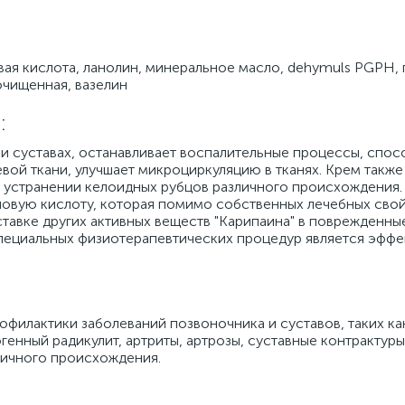
вая кислота, ланолин, минеральное масло, dehymuls PGPH, 
 очищенная, вазелин
:
и суставах, останавливает воспалительные процессы, спос
ой ткани, улучшает микроциркуляцию в тканях. Крем такж
, устранении келоидных рубцов различного происхождения.
новую кислоту, которая помимо собственных лечебных свой
тавке других активных веществ "Карипаина" в поврежденные
пециальных физиотерапевтических процедур является эфф
филактики заболеваний позвоночника и суставов, таких как
нный радикулит, артриты, артрозы, суставные контрактуры и
личного происхождения.