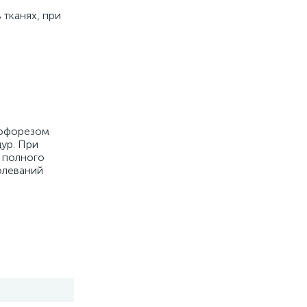
тканях, при
рофорезом
ур. При
 полного
болеваний