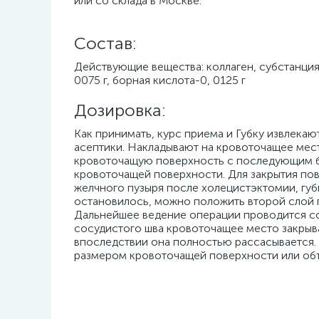
или со склада в Москве.
Cостав:
Действующие вещества: коллаген, субстанция-р
0075 г, борная кислота-0, 0125 г
Дозировка:
Как принимать, курс приема и Губку извлека
асептики. Накладывают на кровоточащее мест
кровоточащую поверхность с последующим би
кровоточащей поверхности. Для закрытия пов
желчного пузыря после холецистэктомии, губ
остановилось, можно положить второй слой 
Дальнейшее ведение операции проводится со
сосудистого шва кровоточащее место закрываю
впоследствии она полностью рассасывается. 
размером кровоточащей поверхности или об