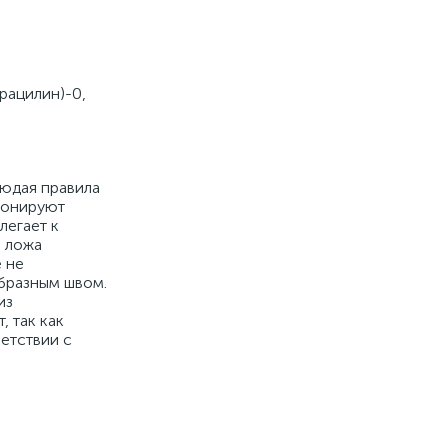
урацилин)-0,
людая правила
понируют
легает к
и ложа
 не
бразным швом.
из
 так как
етствии с