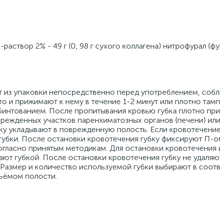
аствор 2% - 49 г (0, 98 г сухого коллагена) нитрофурал (ф
ют из упаковки непосредственно перед употреблением, соб
о и прижимают к нему в течение 1-2 минут или плотно там
нтованием. После пропитывания кровью губка плотно при
режденных участков паренхиматозных органов (печени) ил
ку укладывают в поврежденную полость. Если кровотечение
губки. После остановки кровотечения губку фиксируют П-о
гласно принятым методикам. Для остановки кровотечения 
т губкой. После остановки кровотечения губку не удаляют,
Размер и количество используемой губки выбирают в соотв
ъёмом полости.