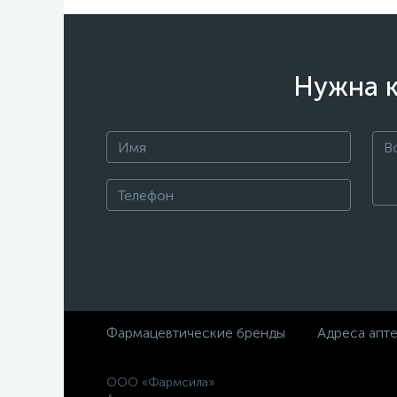
Нужна к
Фармацевтические бренды
Адреса апт
ООО «Фармсила»