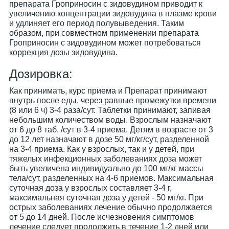
препарата Гроприносин с зидовудином приводит к
увеличению концентрации зидовудина в плазме крови
и удлиняет его период полувыведения. Таким
образом, при совместном применении препарата
Гроприносин с зидовудином может потребоваться
коррекция дозы зидовудина.
Дозировка:
Как принимать, курс приема и Препарат принимают
внутрь после еды, через равные промежутки времени
(8 или 6 ч) 3-4 раза/сут. Таблетки принимают, запивая
небольшим количеством воды. Взрослым назначают
от 6 до 8 таб. /сут в 3-4 приема. Детям в возрасте от 3
до 12 лет назначают в дозе 50 мг/кг/сут, разделенной
на 3-4 приема. Как у взрослых, так и у детей, при
тяжелых инфекционных заболеваниях доза может
быть увеличена индивидуально до 100 мг/кг массы
тела/сут, разделенных на 4-6 приемов. Максимальная
суточная доза у взрослых составляет 3-4 г,
максимальная суточная доза у детей - 50 мг/кг. При
острых заболеваниях лечение обычно продолжается
от 5 до 14 дней. После исчезновения симптомов
лечение следует продолжить в течение 1-2 дней или