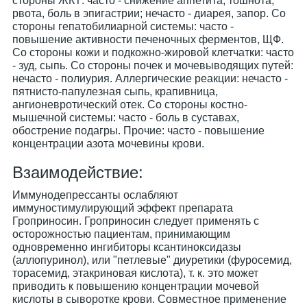
стороны ЖКТ: часто - снижение аппетита, тошнота,
рвота, боль в эпигастрии; нечасто - диарея, запор. Со
стороны гепатобилиарной системы: часто -
повышение активности печеночных ферментов, ЩФ.
Со стороны кожи и подкожно-жировой клетчатки: часто
- зуд, сыпь. Со стороны почек и мочевыводящих путей:
нечасто - полиурия. Аллергические реакции: нечасто -
пятнисто-папулезная сыпь, крапивница,
ангионевротический отек. Со стороны костно-
мышечной системы: часто - боль в суставах,
обострение подагры. Прочие: часто - повышение
концентрации азота мочевины крови.
Взаимодействие:
Иммунодепрессанты ослабляют
иммуностимулирующий эффект препарата
Гроприносин. Гроприносин следует применять с
осторожностью пациентам, принимающим
одновременно ингибиторы ксантиноксидазы
(аллопуринол), или "петлевые" диуретики (фуросемид,
торасемид, этакриновая кислота), т. к. это может
приводить к повышению концентрации мочевой
кислоты в сыворотке крови. Совместное применение