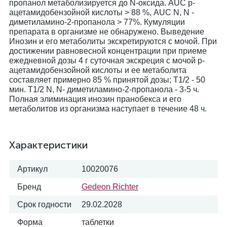
пропанол метаболизируется до N-оксида. AUC р-
ацетамидобензойной кислоты > 88 %, AUC N, N -
диметиламино-2-пропанола > 77%. Кумуляции
препарата в организме не обнаружено. Выведение
Инозин и его метаболиты экскретируются с мочой. При
достижении равновесной концентрации при приеме
ежедневной дозы 4 г суточная экскреция с мочой р-
ацетамидобензойной кислоты и ее метаболита
составляет примерно 85 % принятой дозы; Т1/2 - 50
мин. Т1/2 N, N- диметиламино-2-пропанола - 3-5 ч.
Полная элиминация инозин пранобекса и его
метаболитов из организма наступает в течение 48 ч.
Характеристики
Артикул
10020076
Бренд
Gedeon Richter
Срок годности
29.02.2028
Форма
таблетки