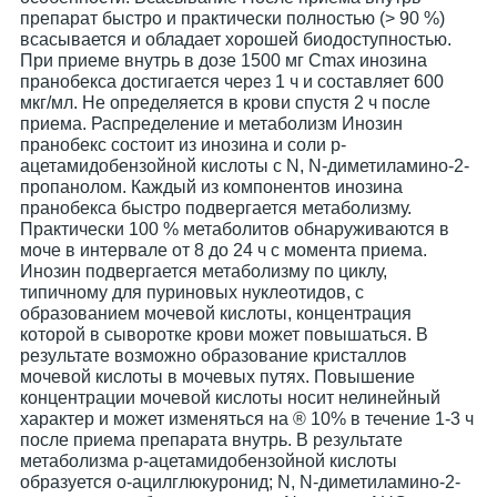
препарат быстро и практически полностью (> 90 %)
всасывается и обладает хорошей биодоступностью.
При приеме внутрь в дозе 1500 мг Сmах инозина
пранобекса достигается через 1 ч и составляет 600
мкг/мл. Не определяется в крови спустя 2 ч после
приема. Распределение и метаболизм Инозин
пранобекс состоит из инозина и соли р-
ацетамидобензойной кислоты с N, N-диметиламино-2-
пропанолом. Каждый из компонентов инозина
пранобекса быстро подвергается метаболизму.
Практически 100 % метаболитов обнаруживаются в
моче в интервале от 8 до 24 ч с момента приема.
Инозин подвергается метаболизму по циклу,
типичному для пуриновых нуклеотидов, с
образованием мочевой кислоты, концентрация
которой в сыворотке крови может повышаться. В
результате возможно образование кристаллов
мочевой кислоты в мочевых путях. Повышение
концентрации мочевой кислоты носит нелинейный
характер и может изменяться на ® 10% в течение 1-3 ч
после приема препарата внутрь. В результате
метаболизма р-ацетамидобензойной кислоты
образуется о-ацилглюкуронид; N, N-диметиламино-2-