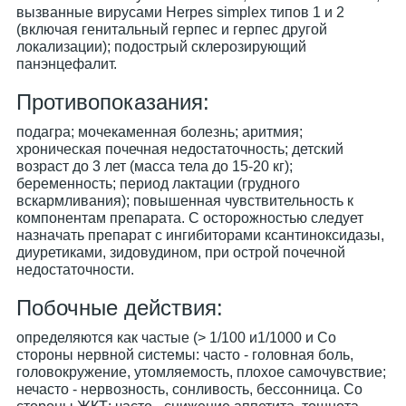
вызванные вирусами Herpes simplex типов 1 и 2
(включая генитальный герпес и герпес другой
локализации); подострый склерозирующий
панэнцефалит.
Противопоказания:
подагра; мочекаменная болезнь; аритмия;
хроническая почечная недостаточность; детский
возраст до 3 лет (масса тела до 15-20 кг);
беременность; период лактации (грудного
вскармливания); повышенная чувствительность к
компонентам препарата. С осторожностью следует
назначать препарат с ингибиторами ксантиноксидазы,
диуретиками, зидовудином, при острой почечной
недостаточности.
Побочные действия:
определяются как частые (> 1/100 и1/1000 и Со
стороны нервной системы: часто - головная боль,
головокружение, утомляемость, плохое самочувствие;
нечасто - нервозность, сонливость, бессонница. Со