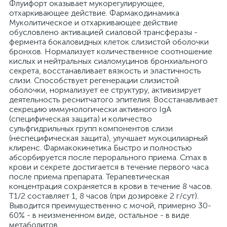
Флуифорт оказывает мукорегулирующее,
отхаркивающее действие. Фармакодинамика
Муколитическое и отхаркивающее действие
обусловлено активацией сиаловой трансферазы -
фермента бокаловидных клеток слизистой оболочки
бронхов. Нормализует количественное соотношение
кислых и нейтральных сиаломуцинов бронхиального
секрета, восстанавливает вязкость и эластичность
слизи. Способствует регенерации слизистой
оболочки, нормализует ее структуру, активизирует
деятельность реснитчатого эпителия. Восстанавливает
секрецию иммунологически активного IgA
(специфическая защита) и количество
сульфгидрильных групп компонентов слизи
(неспецифическая защита), улучшает мукоцилиарный
клиренс. Фармакокинетика Быстро и полностью
абсорбируется после перорального приема. Cmax в
крови и секрете достигается в течение первого часа
после приема препарата. Терапевтическая
концентрация сохраняется в крови в течение 8 часов.
T1/2 составляет 1, 8 часов (при дозировке 2 г/сут).
Выводится преимущественно с мочой, примерно 30-
60% - в неизмененном виде, остальное - в виде
метаболитов.