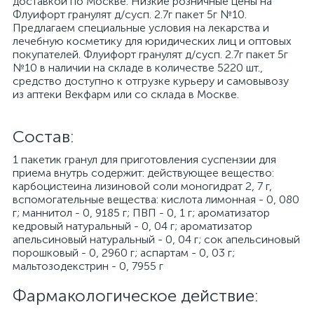
доставкой по Москве. Низкие розничные цены на
Флуифорт гранулят д/сусп. 2.7г пакет 5г №10.
Предлагаем специальные условия на лекарства и
лечебную косметику для юридических лиц и оптовых
покупателей. Флуифорт гранулят д/сусп. 2.7г пакет 5г
№10 в наличии на складе в количестве 5220 шт.,
средство доступно к отгрузке курьеру и самовывозу
из аптеки Векфарм или со склада в Москве.
Cостав:
1 пакетик гранул для приготовления суспензии для
приема внутрь содержит: действующее вещество:
карбоцистеина лизиновой соли моногидрат 2, 7 г,
вспомогательные вещества: кислота лимонная - 0, 080
г; маннитол - 0, 9185 г; ПВП - 0, 1 г; ароматизатор
кедровый натуральный - 0, 04 г; ароматизатор
апельсиновый натуральный - 0, 04 г; сок апельсиновый
порошковый - 0, 2960 г; аспартам - 0, 03 г;
мальтозодекстрин - 0, 7955 г
Фармакологическое действие: