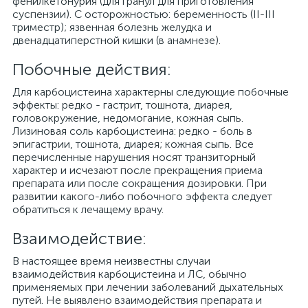
фенилкетонурия (для гранул для приготовления
суспензии). С осторожностью: беременность (II-III
триместр); язвенная болезнь желудка и
двенадцатиперстной кишки (в анамнезе).
Побочные действия:
Для карбоцистеина характерны следующие побочные
эффекты: редко - гастрит, тошнота, диарея,
головокружение, недомогание, кожная сыпь.
Лизиновая соль карбоцистеина: редко - боль в
эпигастрии, тошнота, диарея; кожная сыпь. Все
перечисленные нарушения носят транзиторный
характер и исчезают после прекращения приема
препарата или после сокращения дозировки. При
развитии какого-либо побочного эффекта следует
обратиться к лечащему врачу.
Взаимодействие:
В настоящее время неизвестны случаи
взаимодействия карбоцистеина и ЛС, обычно
применяемых при лечении заболеваний дыхательных
путей. Не выявлено взаимодействия препарата и