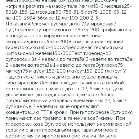
левотироксина натрия (мкг)Доза левотироксина
натрия в расчете на массу тела (мкг/кг)0-6 месяцев25-
5010-156-12 месяцев50-756-81-5 лет75-1005-66-12
лет100-1504-5более 12 лет100-200 2-3
ПоказанияРекомендуемые дозы (Эутирокc мкг/
сут)Лечение эутиреоидного зоба75-200Профилактика
рецедива после хирургического лечения
зугиреоиддого зоба75-200В комплексной терапии
тиреотоксикоза50-100Супрессивная терапия рака
щитовидной железы150-300Tест тиреоидной
супрессии За 4 недели до теста3а 3 недели до теста3а
2 недели до тестаЗа 1 неделю до тестаЭутирокс75
мкг/сут75 мкг/сут150-200 мкг/сут150-200 мкг/сут У
пациентов с тяжелым длительно существующим
гипотиреозом Лечение следует начинать с особой
осторожностью, с малых доз - с 12, 5 мкг/сут, дозу
увеличивают до поддерживающей через более
продолжительные интервалы времени - на 12, 5 мкг/
сут каждые 2 недели и чаще определяют
концентрацию ТТГ в крови. При гипотиреозе Эутирокс
принимают, как правило, в течение всей жизни. При
тиреотоксикозе Эутирокс используют в комплексной
терапии с антитиреоидными препаратами после
достижения эутиреоидного состояния. Во всех