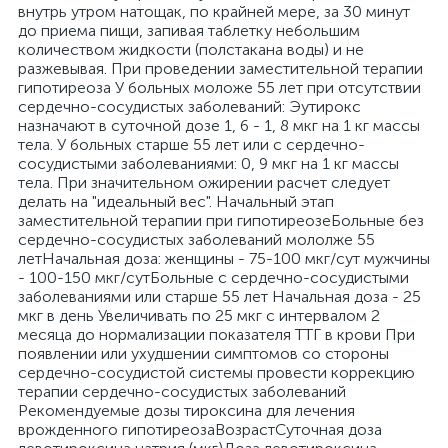
внутрь утром натощак, по крайней мере, за 30 минут
до приема пищи, запивая таблетку небольшим
количеством жидкости (полстакана воды) и не
разжевывая. При проведении заместительной терапии
гипотиреоза У больных моложе 55 лет при отсутствии
сердечно-сосудистых заболеваний: Эутирокс
назначают в суточной дозе 1, 6 - 1, 8 мкг на 1 кг массы
тела. У больных старше 55 лет или с сердечно-
сосудистыми заболеваниями: 0, 9 мкг на 1 кг массы
тела. При значительном ожирении расчет следует
делать на "идеальный вес". Начальный этап
заместительной терапии при гипотиреозеБольные без
сердечно-сосудистых заболеваний мололже 55
летНачальная доза: женщины - 75-100 мкг/сут мужчины
- 100-150 мкг/сутБольные с сердечно-сосудистыми
заболеваниями или старше 55 лет Начальная доза - 25
мкг в день Увеличивать по 25 мкг с интервалом 2
месяца до нормализации показателя ТТГ в крови При
появлении или ухудшении симптомов со стороны
сердечно-сосудистой системы провести коррекцию
терапии сердечно-сосудистых заболеваний
Рекомендуемые дозы тироксина для лечения
врожденного гипотиреозаВозрастСуточная доза