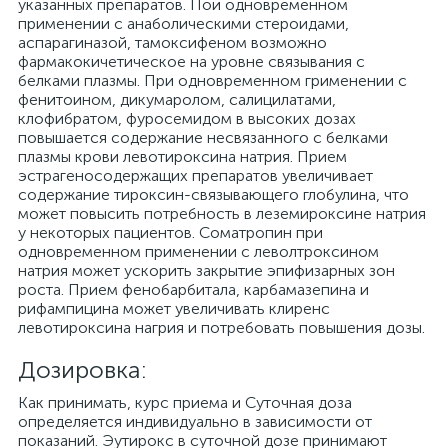
указанных препаратов. Пои одновременном
применении с анаболическими стероидами,
аспарагиназой, тамоксифеном возможно
фармакокичетическое на уровне связывания с
белками плазмы. При одновременном грименении с
фенитоином, дикумаролом, салицилатами,
клофибратом, фуросемидом в высоких дозах
повышается содержание несвязанного с белками
плазмы крови левотироксина натрия. Прием
эстрагеносодержащих препаратов увеличивает
содержание тироксин-связывающего глобулина, что
может повысить потребность в леземироксине натрия
у некоторых пациентов. Соматропин при
одновременном применении с леволтроксином
натрия может ускорить закрытие эпифизарных зон
роста. Прием фенобарбитала, карбамазепина и
рифампицина может увеличивать клиренс
левотироксина нагрия и потребовать повышения дозы.
Дозировка:
Как принимать, курс приема и Суточная доза
определяется индивидуально в зависимости от
показаний. Эутирокс в суточной дозе принимают