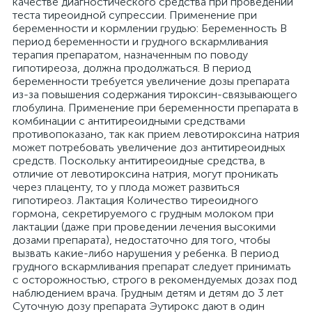
качестве диагностического средства при проведении
теста тиреоидной супрессии. Применение при
беременности и кормлении грудью: Беременность В
период беременности и грудного вскармливания
терапия препаратом, назначенным по поводу
гипотиреоза, должна продолжаться. В период
беременности требуется увеличение дозы препарата
из-за повышения содержания тироксин-связывающего
глобулина. Применение при беременности препарата в
комбинации с антитиреоидными средствами
противопоказано, так как прием левотироксина натрия
может потребовать увеличение доз антитиреоидных
средств. Поскольку антитиреоидные средства, в
отличие от левотироксина натрия, могут проникать
через плаценту, то у плода может развиться
гипотиреоз. Лактация Количество тиреоидного
гормона, секретируемого с грудным молоком при
лактации (даже при проведении лечения высокими
дозами препарата), недостаточно для того, чтобы
вызвать какие-либо нарушения у ребенка. В период
грудного вскармливания препарат следует принимать
с осторожностью, строго в рекомендуемых дозах под
наблюдением врача. Грудным детям и детям до 3 лет
Суточную дозу препарата Эутирокс дают в один