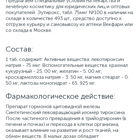
Предлагаем специальные условия на лекарства и
лечебную косметику для юридических лиц и оптовых
покупателей. Эутирокс, табл. 75мкг №100 в наличии на
складе в количестве 493 шт., средство доступно к
отгрузке курьеру и самовывозу из аптеки Векфарм или
со склада в Москве.
Cостав:
1 таб. содержит: Активные вещества: левотироксин
натрия - 75 мкг. Вспомогательные вещества: крахмал
кукурузный - 25. 00 мг, желатин - 5. 00 мг,
кроскармеллоза натрия - 3. 50 мг, магния стеарат - 0.
50 мг, лактозы моногидрат - 65. 925 мг.
Фармакологическое действие:
Препарат гормонов щитовидной железы.
Синтетический левовращающий изомер тироксина.
После частичного превращения в трийодтиронин (в
печени и почках) и перехода в клетки организма,
оказывает влияние на развитие и рост тканей, на
обмен веществ. В малых дозах обладает