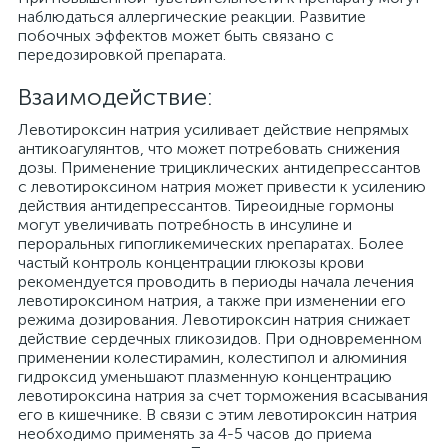
наблюдаться аллергические реакции. Развитие
побочных эффектов может быть связано с
передозировкой препарата.
Взаимодействие:
Левотироксин натрия усиливает действие непрямых
антикоагулянтов, что может потребовать снижения
дозы. Применение трициклических антидепрессантов
с левотироксином натрия может привести к усилению
действия антидепрессантов. Тиреоидные гормоны
могут увеличивать потребность в инсулине и
пероральных гипогликемических npeпаратах. Более
частый контроль концентрации глюкозы крови
рекомендуется проводить в периоды начала лечения
левотироксином натрия, а также при изменении его
режима дозирования. Левотироксин натрия снижает
действие сердечных гликозидов. При одновременном
применении колестирамин, колестипол и алюминия
гидроксид уменьшают плазменную концентрацию
левотироксина натрия за счет торможения всасывания
его в кишечнике. В связи с этим левотироксин натрия
необходимо применять за 4-5 часов до приема