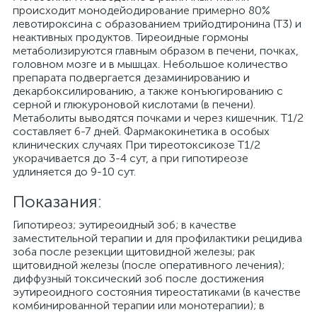
происходит монодейодирование примерно 80%
левотироксина с образованием трийодтиронина (Т3) и
неактивных продуктов. Тиреоидные гормоны
метаболизируются главным образом в печени, почках,
головном мозге и в мышцах. Небольшое количество
препарата подвергается дезаминированию и
декарбоксилированию, а также конъюгированию с
серной и глюкуроновой кислотами (в печени).
Метаболиты выводятся почками и через кишечник. T1/2
составляет 6-7 дней. Фармакокинетика в особых
клинических случаях При тиреотоксикозе T1/2
укорачивается до 3-4 сут, а при гипотиреозе
удлиняется до 9-10 сут.
Показания:
Гипотиреоз; эутиреоидный зоб; в качестве
заместительной терапии и для профилактики рецидива
зоба после резекции щитовидной железы; рак
щитовидной железы (после оперативного лечения);
диффузный токсический зоб после достижения
эутиреоидного состояния тиреостатиками (в качестве
комбинированной терапии или монотерапии); в