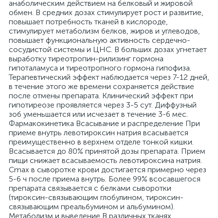
анаболическим действием на белковый и жировой
обмен. В средних дозах стимулирует рост и развитие,
повышает потребность тканей в кислороде,
стимулирует метаболизм белков, жиров и углеводов,
повышает функциональную активность сердечно-
сосудистой системы и ЦНС. В больших дозах угнетает
выработку тиреотропин-рилизинг гормона
гипоталамуса и тиреотропного гормона гипофиза.
Терапевтический эффект наблюдается через 7-12 дней,
в течение этого же времени сохраняется действие
после отмены препарата. Клинический эффект при
гипотиреозе проявляется через 3-5 сут. Диффузный
зоб уменьшается или исчезает в течение 3-6 мес.
Фармакокинетика Всасывание и распределение При
приеме внутрь левотироксин натрия всасывается
преимущественно в верхнем отделе тонкой кишки.
Всасывается до 80% принятой дозы препарата. Прием
пищи снижает всасываемость левотироксина натрия.
Cmax в сыворотке крови достигается примерно через
5-6 ч после приема внутрь. Более 99% всосавшегося
препарата связывается с белками сыворотки
(тироксин-связывающим глобулином, тироксин-
связывающим преальбумином и альбумином).
Метаболизм и выведение В различных тканях