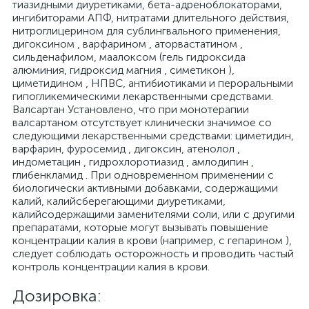
тиазидными диуретиками, бета-адреноблокаторами,
ингибиторами АПФ, нитратами длительного действия,
нитроглицерином для сублингвального применения,
дигоксином , варфарином , аторвастатином ,
сильденафилом, маалоксом (гель гидроксида
алюминия, гидроксид магния , симетикон ),
циметидином , НПВС, антибиотиками и пероральными
гипогликемическими лекарственными средствами.
Валсартан Установлено, что при монотерапии
валсартаном отсутствует клинически значимое со
следующими лекарственными средствами: циметидин,
варфарин, фуросемид , дигоксин, атенолол ,
индометацин , гидрохлоротиазид , амлодипин ,
глибенкламид . При одновременном применении с
биологически активными добавками, содержащими
калий, калийсберегающими диуретиками,
калийсодержащими заменителями соли, или с другими
препаратами, которые могут вызывать повышение
концентрации калия в крови (например, с гепарином ),
следует соблюдать осторожность и проводить частый
контроль концентрации калия в крови.
Дозировка: