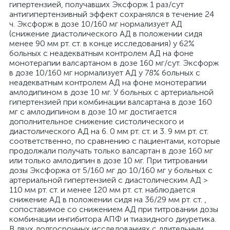
гипертензией, получавших Эксфорж 1 раз/сут
антигипертензивный эффект сохранялся в течение 24
ч. Эксфорж в дозе 10/160 мг нормализует АД
(снижение диастолического АД в положении сидя
менее 90 мм рт. ст. в конце исследования) у 62%
больных с неадекватным контролем АД на фоне
монотерапии валсартаном в дозе 160 мг/сут. Эксфорж
в дозе 10/160 мг нормализует АД у 78% больных с
неадекватным контролем АД на фоне монотерапии
амлодипином в дозе 10 мг. У больных с артериальной
гипертензией при комбинации валсартана в дозе 160
мг с амлодипином в дозе 10 мг достигается
дополнительное снижение систолического и
диастолического АД на 6. 0 мм рт. ст. и 3. 9 мм рт. ст.
соответственно, по сравнению с пациентами, которые
продолжали получать только валсартан в дозе 160 мг
или только амлодипин в дозе 10 мг. При титровании
дозы Эксфоржа от 5/160 мг до 10/160 мг у больных с
артериальной гипертензией с диастолическим АД >
110 мм рт. ст. и менее 120 мм рт. ст. наблюдается
снижение АД в положении сидя на 36/29 мм рт. ст. ,
сопоставимое со снижением АД при титровании дозы
комбинации ингибитора АПФ и тиазидного диуретика.
В двух долгосрочных исследованиях с длительным