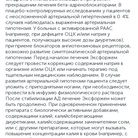
прекращении лечения бета-адреноблокаторами. В
плацебо-контролируемых исследованиях у пациентов
с неосложненной артериальной гипертензией в 0. 4%
случаев наблюдалась выраженная артериальная
гипотензия. У больных с активированной РААС
(например, при дефиците ОЦК и/или натрия у
пациентов, получающих высокие дозы диуретиков),
при приеме блокаторов ангиотензиновых рецепторов,
возможно развитие симптоматической артериальной
гипотензии. Перед началом лечения Эксфоржем
следует провести коррекцию содержания натрия в
организме и/или ОЦК или начинать терапию под
тщательным медицинским наблюдением. В случае
развития артериальной гипотензии пациента следует
уложить с приподнятыми ногами, при необходимости,
провести в/в инфузию физиологического раствора.
После стабилизации АД лечение Эксфоржем может
быть продолжено. При одновременном применении
препарата с биологически активными добавками,
содержащими калий, калийсберегающими
диуретиками, калийсодержащими заменителями соли,
или с другими препаратами, которые могут вызывать
повышение концентрации калия в крови (например, с