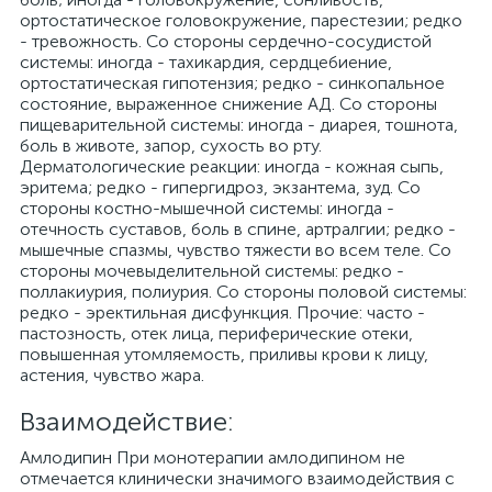
ортостатическое головокружение, парестезии; редко
- тревожность. Со стороны сердечно-сосудистой
системы: иногда - тахикардия, сердцебиение,
ортостатическая гипотензия; редко - синкопальное
состояние, выраженное снижение АД. Со стороны
пищеварительной системы: иногда - диарея, тошнота,
боль в животе, запор, сухость во рту.
Дерматологические реакции: иногда - кожная сыпь,
эритема; редко - гипергидроз, экзантема, зуд. Со
стороны костно-мышечной системы: иногда -
отечность суставов, боль в спине, артралгии; редко -
мышечные спазмы, чувство тяжести во всем теле. Со
стороны мочевыделительной системы: редко -
поллакиурия, полиурия. Со стороны половой системы:
редко - эректильная дисфункция. Прочие: часто -
пастозность, отек лица, периферические отеки,
повышенная утомляемость, приливы крови к лицу,
астения, чувство жара.
Взаимодействие:
Амлодипин При монотерапии амлодипином не
отмечается клинически значимого взаимодействия с