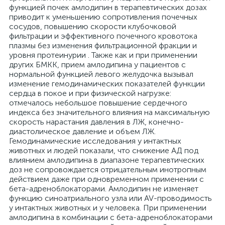
функцией почек амлодипин в терапевтических дозах
приводит к уменьшению сопротивления почечных
сосудов, повышению скорости клубочковой
фильтрации и эффективного почечного кровотока
плазмы без изменения фильтрационной фракции и
уровня протеинурии . Также как и при применении
других БМКК, прием амлодипина у пациентов с
нормальной функцией левого желудочка вызывал
изменение гемодинамических показателей функции
сердца в покое и при физической нагрузке:
отмечалось небольшое повышение сердечного
индекса без значительного влияния на максимальную
скорость нарастания давления в ЛЖ, конечно-
диастолическое давление и объем ЛЖ.
Гемодинамические исследования у интактных
животных и людей показали, что снижение АД под
влиянием амлодипина в диапазоне терапевтических
доз не сопровождается отрицательным инотропным
действием даже при одновременном применении с
бета-адреноблокаторами. Амлодипин не изменяет
функцию синоатриального узла или AV-проводимость
у интактных животных и у человека. При применении
амлодипина в комбинации с бета-адреноблокаторами