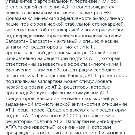
у пациентов с артериальной гипертензией или со
стенокардией снижение АД не сопровождается
нежелательными изменениями параметров ЭКГ.
Доказана клиническая эффективность амлодипина у
пациентов с хронической стабильной стенокардией,
вазоспастической стенокардией и ангиографически
подтвержденным поражением коронарных артерий.
Валсартан Валсартан - активный и специфический
антагонист рецепторов ангиотензина II,
предназначенный для приема внутрь. Он действует
избирательно на рецепторы подтипа AT 1 , которые
ответственны за известные эффекты ангиотензина II.
Увеличение плазменной концентрации свободного
ангиотензина II вследствие блокады AT 1 -рецепторов
под влиянием валсартана может стимулировать
незаблокированные АТ 2 -рецепторы, которые
противодействуют эффектам стимуляции AT 1
-рецепторов. Валсартан не имеет сколько-нибудь
выраженной агонистической активности в отношении
AT 1 -рецепторов. Сродство валсартана к рецепторам
подтипа AT 1 примерно в 20 000 раз выше, чем к
рецепторам подтипа АТ 2 . Валсартан не ингибирует
АПФ, также известный как кининаза II, который
превращает ангиотензин I в ангиотензин II и вызывает