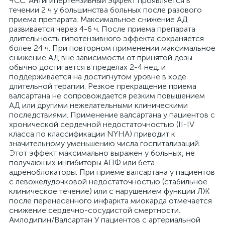
ЧСС. Антигипертензивный эффект проявляется в
течении 2 ч у большинства больных после разового
приема препарата. Максимальное снижение АД
развивается через 4-6 ч. После приема препарата
длительность гипотензивного эффекта сохраняется
более 24 ч. При повторном применении максимальное
снижение АД вне зависимости от принятой дозы
обычно достигается в пределах 2-4 нед. и
поддерживается на достигнутом уровне в ходе
длительной терапии. Резкое прекращение приема
валсартана не сопровождается резким повышением
АД или другими нежелательными клиническими
последствиями. Применение валсартана у пациентов с
хронической сердечной недостаточностью (II-IV
класса по классификации NYHA) приводит к
значительному уменьшению числа госпитализаций.
Этот эффект максимально выражен у больных, не
получающих ингибиторы АПФ или бета-
адреноблокаторы. При приеме валсартана у пациентов
с левожелудочковой недостаточностью (стабильное
клиническое течение) или с нарушением функции ЛЖ
после перенесенного инфаркта миокарда отмечается
снижение сердечно-сосудистой смертности.
Амлодипин/Валсартан У пациентов с артериальной