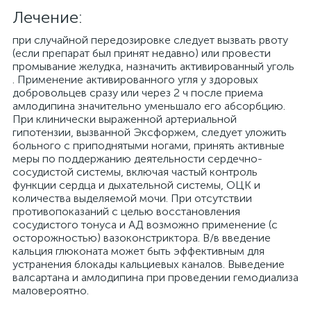
Лечение:
при случайной передозировке следует вызвать рвоту
(если препарат был принят недавно) или провести
промывание желудка, назначить активированный уголь
. Применение активированного угля у здоровых
добровольцев сразу или через 2 ч после приема
амлодипина значительно уменьшало его абсорбцию.
При клинически выраженной артериальной
гипотензии, вызванной Эксфоржем, следует уложить
больного с приподнятыми ногами, принять активные
меры по поддержанию деятельности сердечно-
сосудистой системы, включая частый контроль
функции сердца и дыхательной системы, ОЦК и
количества выделяемой мочи. При отсутствии
противопоказаний с целью восстановления
сосудистого тонуса и АД возможно применение (с
осторожностью) вазоконстриктора. В/в введение
кальция глюконата может быть эффективным для
устранения блокады кальциевых каналов. Выведение
валсартана и амлодипина при проведении гемодиализа
маловероятно.