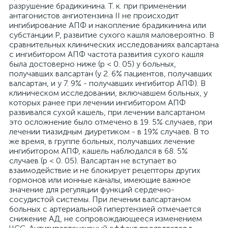
разрушение брадикинина. Т. к. при применении
антагонистов ангиотензина II не происходит
ингибирование АПФ и накопление брадикинина или
субстанции Р, развитие сухого кашля маловероятно. В
сравнительных клинических исследованиях валсартана
с ингибитором АПФ частота развития сухого кашля
была достоверно ниже (р < 0. 05) у больных,
получавших валсартан (у 2. 6% пациентов, получавших
валсартан, и у 7. 9% - получавших ингибитор АПФ). В
клиническом исследовании, включавшем больных, у
которых ранее при лечении ингибитором АПФ
развивался сухой кашель, при лечении валсартаном
это осложнение было отмечено в 19. 5% случаев, при
лечении тиазидным диуретиком - в 19% случаев. В то
же время, в группе больных, получавших лечение
ингибитором АПФ, кашель наблюдался в 68. 5%
случаев (р < 0. 05). Валсартан не вступает во
взаимодействие и не блокирует рецепторы других
гормонов или ионные каналы, имеющие важное
значение для регуляции функций сердечно-
сосудистой системы. При лечении валсартаном
больных с артериальной гипертензией отмечается
снижение АД, не сопровождающееся изменением