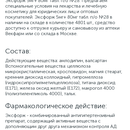
Эксфорж 5мг+ 80мг табл. п/о №28. Предлагаем
специальные условия на лекарства и лечебную
косметику для юридических лиц и оптовых
покупателей. Эксфорж 5мг+ 80мг табл. п/о №28 в
наличии на складе в количестве 4801 шт., средство
доступно к отгрузке курьеру и самовывозу из аптеки
Векфарм или со склада в Москве.
Cостав:
Действующие вещества: амлодипин, валсартан
Вспомогательные вещества: целлюлоза
микрокристаллическая, кросповидон, магния стеарат,
кремния диоксид коллоидный, гипромеллоза
(гидроксипропилметилцеллюлоза), титана диоксид
(Е171), железа оксид желтый (Е172), макрогол 4000
(полиэтиленгликоль 4000), тальк.
Фармакологическое действие:
Эксфорж - комбинированный антигипертензивный
препарат, содержащий активные вещества с
дополняющим друг друга механизмом контроля АД.