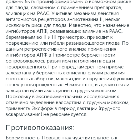
должны быть проинформированы о возможном риске
для плода, связанном с применением препаратов,
влияющих на РААС. Учитывая механизм действия
антагонистов рецепторов ангиотензина II, нельзя
исключить риск для плода. Известно, что назначение
ингибиторов АПФ, оказывающих влияние на РААС,
беременным во II и III триместрах, приводит к
повреждению или гибели развивающегося плода. По
данным ретроспективного анализа применения
ингибиторов АПФ в I триместре беременности
сопровождалось развитием патологии плода и
новорожденного. При непреднамеренном приеме
валсартана у беременных описаны случаи развития
спонтанных абортов, маловодие и нарушения функции
почек у новорожденных. Неизвестно, выделяются ли
валсартан и/или амлодипин с грудным молоком.
Поскольку в экспериментальных исследованиях
отмечено выделение валсартана с грудным молоком,
применять Эксфорж в период лактации (грудного
вскармливания) не рекомендуется.
Противопоказания:
Беременность. Повышенная чувствительность к