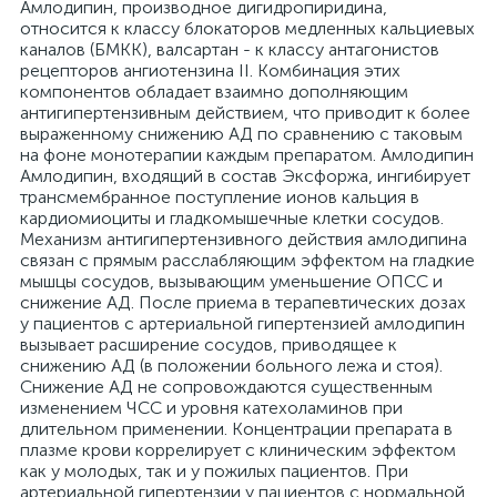
Амлодипин, производное дигидропиридина,
относится к классу блокаторов медленных кальциевых
каналов (БМКК), валсартан - к классу антагонистов
рецепторов ангиотензина II. Комбинация этих
компонентов обладает взаимно дополняющим
антигипертензивным действием, что приводит к более
выраженному снижению АД по сравнению с таковым
на фоне монотерапии каждым препаратом. Амлодипин
Амлодипин, входящий в состав Эксфоржа, ингибирует
трансмембранное поступление ионов кальция в
кардиомиоциты и гладкомышечные клетки сосудов.
Механизм антигипертензивного действия амлодипина
связан с прямым расслабляющим эффектом на гладкие
мышцы сосудов, вызывающим уменьшение ОПСС и
снижение АД. После приема в терапевтических дозах
у пациентов с артериальной гипертензией амлодипин
вызывает расширение сосудов, приводящее к
снижению АД (в положении больного лежа и стоя).
Снижение АД не сопровождаются существенным
изменением ЧСС и уровня катехоламинов при
длительном применении. Концентрации препарата в
плазме крови коррелирует с клиническим эффектом
как у молодых, так и у пожилых пациентов. При
артериальной гипертензии у пациентов с нормальной