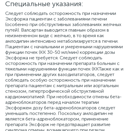
Специальные указания:
Следует соблюдать осторожность при назначении
Эксфоржа пациентам с заболеваниями печени
(особенно при обструктивных заболеваниях желчных
путей). Валсартан выводится главным образом в
неизмененном виде с желчью, в то время как
амлодипин интенсивно метаболизируется в печени.
Пациентам с начальными и умеренными нарушениями
функции почек (КК 30-50 мл/мин) коррекции дозы
Эксфоржа не требуется. Следует соблюдать
осторожность при назначении препарата больным с
тяжелыми нарушениями функции почек (ККТакже как и
при применении других вазодилататоров, следует
соблюдать особую осторожность при назначении
препарата пациентам с митральным или аортальным
стенозом, гипертрофической обструктивной
кардиомиопатией. При необходимости отмены бета-
адреноблокаторов перед началом терапии
Эксфоржем дозу бета-адреноблокаторов следует
уменьшать постепенно. Поскольку амлодипин не
является бета-адреноблокатором, применение
препарата Эксфорж не предотвращает развитие
синдрома отмены, возникающего при резком