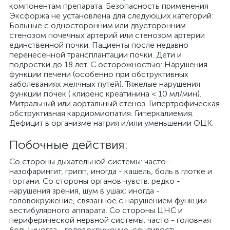
компонентам препарата. Безопасность применения
Эксфоржа не установлена для следующих категорий:
Больные с односторонним или двусторонним
стенозом почечных артерий или стенозом артерии
единственной почки. Пациенты после недавно
перенесенной трансплантации почки. Дети и
подростки до 18 лет. С осторожностью: Нарушения
функции печени (особенно при обструктивных
заболеваниях желчных путей). Тяжелые нарушения
функции почек ( клиренс креатинина < 10 мл/мин).
Митральный или аортальный стеноз. Гипертрофическая
обструктивная кардиомиопатия. Гиперкалиемия.
Дефицит в организме натрия и/или уменьшении ОЦК.
Побочные действия:
Со стороны дыхательной системы: часто -
назофарингит, грипп; иногда - кашель, боль в глотке и
гортани. Со стороны органов чувств: редко -
нарушения зрения, шум в ушах; иногда -
головокружение, связанное с нарушением функции
вестибулярного аппарата. Со стороны ЦНС и
периферической нервной системы: часто - головная
боль; иногда - головокружение, сонливость,