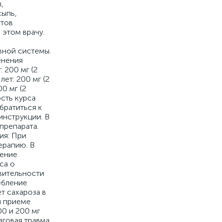
,
сыпь,
ктов
 этом врачу.
вной системы.
енения
 200 мг (2
лет: 200 мг (2
0 мг (2
ость курса
обратиться к
инструкции. В
препарата.
ия: При
ерапию. В
шение
са о
вительности
ребление
т сахароза в
и приеме
00 и 200 мг
говая травма,