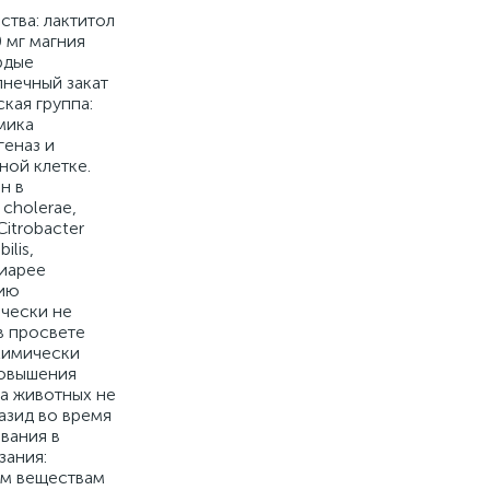
ства: лактитол
 мг магния
рдые
лнечный закат
кая группа:
мика
геназ и
ной клетке.
н в
 cholerae,
Citrobacter
ilis,
диарее
тию
чески не
в просвете
химически
повышения
а животных не
азид во время
вания в
зания:
ым веществам