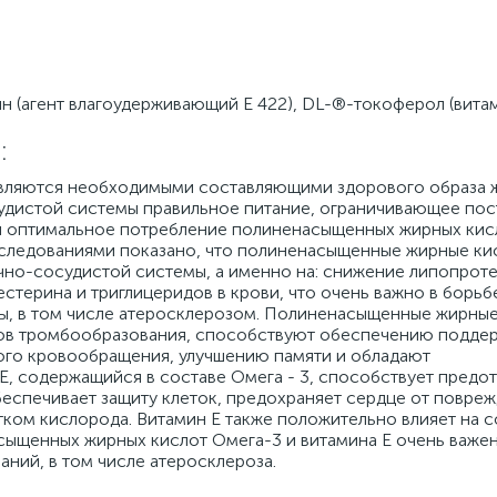
ин (агент влагоудерживающий Е 422), DL-®-токоферол (витам
:
являются необходимыми составляющими здорового образа 
дистой системы правильное питание, ограничивающее пос
 и оптимальное потребление полиненасыщенных жирных кис
следованиями показано, что полиненасыщенные жирные ки
чно-сосудистой системы, а именно на: снижение липопрот
терина и триглицеридов в крови, что очень важно в борьб
ы, в том числе атеросклерозом. Полиненасыщенные жирные
ов тромбообразования, способствуют обеспечению подде
ого кровообращения, улучшению памяти и обладают
Е, содержащийся в составе Омега - 3, способствует пред
беспечивает защиту клеток, предохраняет сердце от повреж
тком кислорода. Витамин Е также положительно влияет на 
сыщенных жирных кислот Омега-3 и витамина Е очень важе
аний, в том числе атеросклероза.