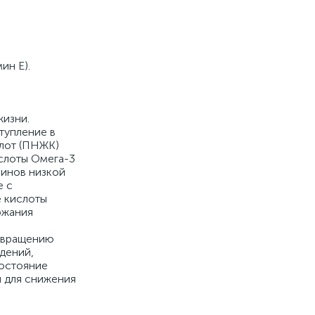
ин Е).
жизни.
тупление в
лот (ПНЖК)
слоты Омега-3
еинов низкой
е с
 кислоты
ржания
отвращению
дений,
состояние
н для снижения