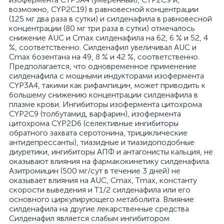
возможно, CYP2C19) в равновесной концентрации
(125 мг два раза в сутки) и силденафила в равновесной
концентрации (80 мг три раза в сутки) отмечалось
снижение AUC и Сmaх силденафила на 62, 6 % и 52, 4
%, соответственно. Силденафил увеличивал AUC и
Сmaх бозентана на 49, 8 % и 42 %, соответственно.
Предполагается, что одновременное применение
силденафила с мощными индукторами изофермента
CYP3A4, такими как рифампицин, может приводить к
большему снижению концентрации силденафила в
плазме крови. Ингибиторы изофермента цитохрома
CYP2C9 (толбутамид, варфарин), изофермента
цитохрома CYP2D6 (селективные ингибиторы
обратного захвата серотонина, трициклические
антидепрессанты), тиазидные и тиазидоподобные
диуретики, ингибиторы АПФ и антагонисты кальция, не
оказывают влияния на фармакокинетику силденафила.
Азитромицин (500 мг/сут в течение 3 дней) не
оказывает влияния на AUC, Сmaх, Тmaх, константу
скорости выведения и Т1/2 силденафила или его
основного циркулирующего метаболита. Влияние
силденафила на другие лекарственные средства
Силденафил является слабым ингибитором