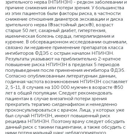
зрительного нерва (НПИНЗН) - редком заболевании и
причине снижения или потери зрения. У большинства
из этих пациентов были факторы риска, в частности
снижение отношения диаметров экскавации и диска
зрительного нерва (®застойный диск®), возраст
старше 50 лет, сахарный диабет, гипертензия,
ишемическая болезнь сердца, гиперлипидемия и
курение. В обсервационном исследовании оценивали,
связано ли недавнее применение препаратов класса
ингибиторов ФДЭ5 с острым началом НПИНЗН.
Результаты указывают на приблизительно 2-кратное
повышение риска НПИНЗН в пределах 5 периодов
полувыведения после применения ингибитора ФДЭ5.
Согласно опубликованным литературным данным,
годичная частота возникновения НПИНЗН составляет
2, 5-11, 8 случаев на 100 000 мужчин в возрасте ®50
лет в общей популяции. Следует рекомендовать
пациентам в случае внезапной потери зрения
прекратить терапию силденафилом и немедленно
проконсультироваться с врачом. Лица, у которых уже
был случай НПИНЗН, имеют повышенный риск
рецидива НПИНЗН. Поэтому врачу следует обсудить
данный риск с такими пациентами, а также обсудить с
ними потенциальный шанс неблагоприятного