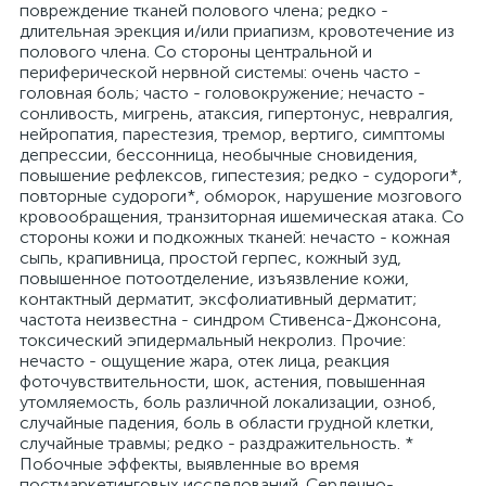
повреждение тканей полового члена; редко -
длительная эрекция и/или приапизм, кровотечение из
полового члена. Со стороны центральной и
периферической нервной системы: очень часто -
головная боль; часто - головокружение; нечасто -
сонливость, мигрень, атаксия, гипертонус, невралгия,
нейропатия, парестезия, тремор, вертиго, симптомы
депрессии, бессонница, необычные сновидения,
повышение рефлексов, гипестезия; редко - судороги*,
повторные судороги*, обморок, нарушение мозгового
кровообращения, транзиторная ишемическая атака. Со
стороны кожи и подкожных тканей: нечасто - кожная
сыпь, крапивница, простой герпес, кожный зуд,
повышенное потоотделение, изъязвление кожи,
контактный дерматит, эксфолиативный дерматит;
частота неизвестна - синдром Стивенса-Джонсона,
токсический эпидермальный некролиз. Прочие:
нечасто - ощущение жара, отек лица, реакция
фоточувствительности, шок, астения, повышенная
утомляемость, боль различной локализации, озноб,
случайные падения, боль в области грудной клетки,
случайные травмы; редко - раздражительность. *
Побочные эффекты, выявленные во время
постмаркетинговых исследований. Сердечно-