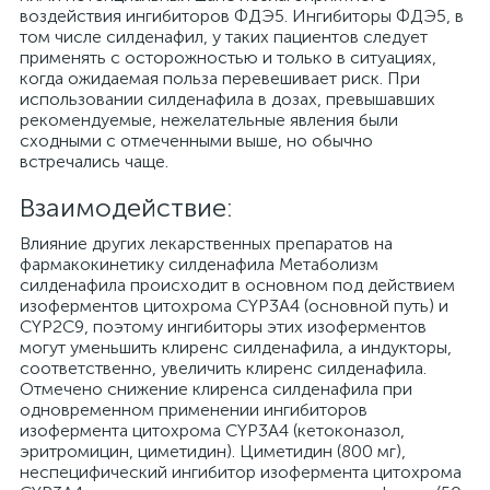
воздействия ингибиторов ФДЭ5. Ингибиторы ФДЭ5, в
том числе силденафил, у таких пациентов следует
применять с осторожностью и только в ситуациях,
когда ожидаемая польза перевешивает риск. При
использовании силденафила в дозах, превышавших
рекомендуемые, нежелательные явления были
сходными с отмеченными выше, но обычно
встречались чаще.
Взаимодействие:
Влияние других лекарственных препаратов на
фармакокинетику силденафила Метаболизм
силденафила происходит в основном под действием
изоферментов цитохрома CYP3A4 (основной путь) и
CYP2C9, поэтому ингибиторы этих изоферментов
могут уменьшить клиренс силденафила, а индукторы,
соответственно, увеличить клиренс силденафила.
Отмечено снижение клиренса силденафила при
одновременном применении ингибиторов
изофермента цитохрома CYP3A4 (кетоконазол,
эритромицин, циметидин). Циметидин (800 мг),
неспецифический ингибитор изофермента цитохрома