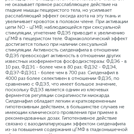
не оказывает прямое расслабляющее действие на
гладкие мышцы пещеристого тела, но усиливает
расслабляющий эффект оксида азота на эту ткань и
увеличивает кровоток в половом члене. При активации
цепи NO - цГМФ, наблюдающейся при сексуальной
стимуляции, угнетение ФДЭ5 приводит к увеличению
цГМФ в пещеристом теле. Фармакологический эффект
достигается только при наличии сексуальной
стимуляции. Активность силденафила в отношении
ФДЭ5 превосходит активность в отношении других
известных изоферментов фосфодиэстеразы: ФДЭ6 - в
10 раз, ФДЭ1 - более чем в 80 раз; ФДЭ2 - ФДЭ4,
ФДЭ7-ФДЭ11 - более чем в 700 раз. Силденафил в
4000 раз более селективен в отношении ФДЭ5, по
сравнению с ФДЭ3, что имеет большое значение,
поскольку ФДЭ3 является одним из ключевых
ферментов регуляции сократимости миокарда.
Силденафил обладает легким и кратковременным
гипотензивным действием, в большинстве случаев не
имеющим клинического проявления при приеме в
рекомендованных дозах. Гипотензивное действие
связано с вазодилатирующим эффектом силденафила
из-за повышения содержания цГМФ в гладкомышечной