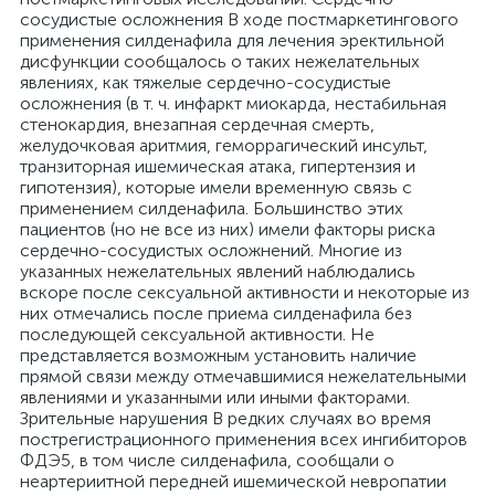
сосудистые осложнения В ходе постмаркетингового
применения силденафила для лечения эректильной
дисфункции сообщалось о таких нежелательных
явлениях, как тяжелые сердечно-сосудистые
осложнения (в т. ч. инфаркт миокарда, нестабильная
стенокардия, внезапная сердечная смерть,
желудочковая аритмия, геморрагический инсульт,
транзиторная ишемическая атака, гипертензия и
гипотензия), которые имели временную связь с
применением силденафила. Большинство этих
пациентов (но не все из них) имели факторы риска
сердечно-сосудистых осложнений. Многие из
указанных нежелательных явлений наблюдались
вскоре после сексуальной активности и некоторые из
них отмечались после приема силденафила без
последующей сексуальной активности. Не
представляется возможным установить наличие
прямой связи между отмечавшимися нежелательными
явлениями и указанными или иными факторами.
Зрительные нарушения В редких случаях во время
пострегистрационного применения всех ингибиторов
ФДЭ5, в том числе силденафила, сообщали о
неартериитной передней ишемической невропатии