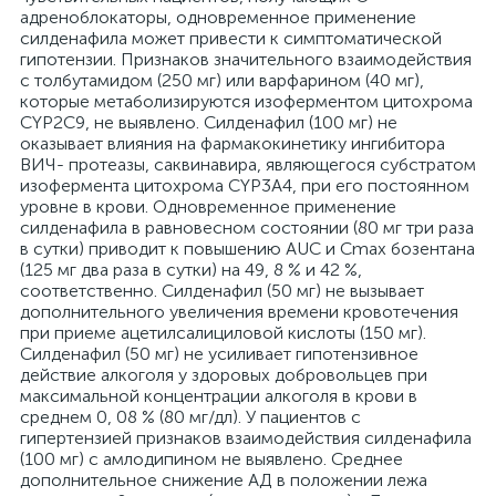
адреноблокаторы, одновременное применение
силденафила может привести к симптоматической
гипотензии. Признаков значительного взаимодействия
с толбутамидом (250 мг) или варфарином (40 мг),
которые метаболизируются изоферментом цитохрома
CYP2C9, не выявлено. Силденафил (100 мг) не
оказывает влияния на фармакокинетику ингибитора
ВИЧ- протеазы, саквинавира, являющегося субстратом
изофермента цитохрома CYP3A4, при его постоянном
уровне в крови. Одновременное применение
силденафила в равновесном состоянии (80 мг три раза
в сутки) приводит к повышению AUC и Сmах бозентана
(125 мг два раза в сутки) на 49, 8 % и 42 %,
соответственно. Силденафил (50 мг) не вызывает
дополнительного увеличения времени кровотечения
при приеме ацетилсалициловой кислоты (150 мг).
Силденафил (50 мг) не усиливает гипотензивное
действие алкоголя у здоровых добровольцев при
максимальной концентрации алкоголя в крови в
среднем 0, 08 % (80 мг/дл). У пациентов с
гипертензией признаков взаимодействия силденафила
(100 мг) с амлодипином не выявлено. Среднее
дополнительное снижение АД в положении лежа