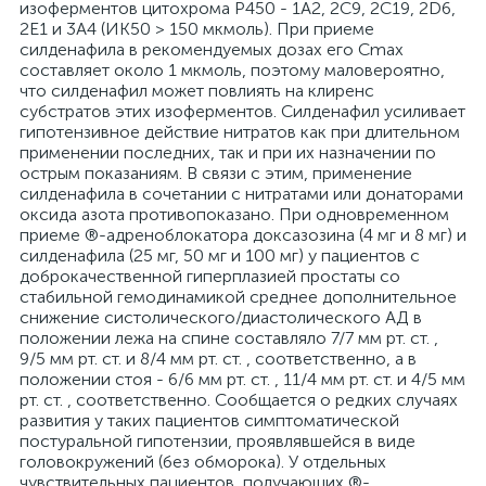
изоферментов цитохрома Р450 - 1А2, 2С9, 2С19, 2D6,
2Е1 и 3А4 (ИК50 > 150 мкмоль). При приеме
силденафила в рекомендуемых дозах его Сmaх
составляет около 1 мкмоль, поэтому маловероятно,
что силденафил может повлиять на клиренс
субстратов этих изоферментов. Силденафил усиливает
гипотензивное действие нитратов как при длительном
применении последних, так и при их назначении по
острым показаниям. В связи с этим, применение
силденафила в сочетании с нитратами или донаторами
оксида азота противопоказано. При одновременном
приеме ®-адреноблокатора доксазозина (4 мг и 8 мг) и
силденафила (25 мг, 50 мг и 100 мг) у пациентов с
доброкачественной гиперплазией простаты со
стабильной гемодинамикой среднее дополнительное
снижение систолического/диастолического АД в
положении лежа на спине составляло 7/7 мм рт. ст. ,
9/5 мм рт. ст. и 8/4 мм рт. ст. , соответственно, а в
положении стоя - 6/6 мм рт. ст. , 11/4 мм рт. ст. и 4/5 мм
рт. ст. , соответственно. Сообщается о редких случаях
развития у таких пациентов симптоматической
постуральной гипотензии, проявлявшейся в виде
головокружений (без обморока). У отдельных
чувствительных пациентов, получающих ®-