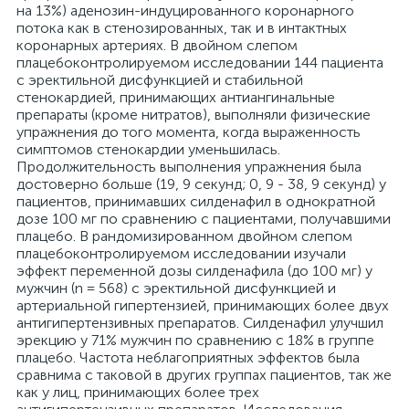
на 13%) аденозин-индуцированного коронарного
потока как в стенозированных, так и в интактных
коронарных артериях. В двойном слепом
плацебоконтролируемом исследовании 144 пациента
с эректильной дисфункцией и стабильной
стенокардией, принимающих антиангинальные
препараты (кроме нитратов), выполняли физические
упражнения до того момента, когда выраженность
симптомов стенокардии уменьшилась.
Продолжительность выполнения упражнения была
достоверно больше (19, 9 секунд; 0, 9 - 38, 9 секунд) у
пациентов, принимавших силденафил в однократной
дозе 100 мг по сравнению с пациентами, получавшими
плацебо. В рандомизированном двойном слепом
плацебоконтролируемом исследовании изучали
эффект переменной дозы силденафила (до 100 мг) у
мужчин (n = 568) с эректильной дисфункцией и
артериальной гипертензией, принимающих более двух
антигипертензивных препаратов. Силденафил улучшил
эрекцию у 71% мужчин по сравнению с 18% в группе
плацебо. Частота неблагоприятных эффектов была
сравнима с таковой в других группах пациентов, так же
как у лиц, принимающих более трех