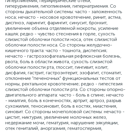
гипергликемия, периферические отеки,
гиперурикемия, гипогликемия, гипернатриемия. Со
стороны дыхательной системы: часто - заложенность
носа; нечасто - носовое кровотечение, ринит, астма,
диспноэ, ларингит, фарингит, синусит, бронхит,
увеличение объема отделяемой мокроты, усиление
кашля; редко - чувство стеснения в горле, сухость
слизистой оболочки полости носа, отек слизистой
оболочки полости носа. Со стороны желудочно-
кишечного тракта: часто - тошнота, диспепсия;
нечасто - гастроэзофагеальная рефлюксная болезнь,
рвота, боль в области живота, сухость слизистой
оболочки полости рта, глоссит, гингивит, колит,
дисфагия, гастрит, гастроэнтерит, эзофагит, стоматит,
отклонение "печеночных" функциональных тестов от
нормы, ректальное кровотечение; редко - гипестезия
слизистой оболочки полости рта. Со стороны опорно-
двигательного аппарата: часто - боль в спине; нечасто
- миалгия, боль в конечностях, артрит, артроз, разрыв
сухожилия, теносиновит, боль в костях, миастения,
синовит. Со стороны мочеполовой системы: нечасто -
цистит, никтурия, увеличение молочных желез,
недержание мочи, гематурия, нарушение эякуляции,
отек гениталий, аноргазмия, гематоспермия,