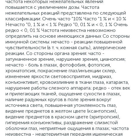
частота некоторых нежелательных явлений
повышается с увеличением дозы. Частота
нежелательных реакций представлена по следующей
классификации: Очень часто "10% Часто "1 % и < 10 %
Нечасто "0, 1 % и < 1 % Редко "0, 01 % и < 0, 1 % Очень
редко < 0, 01 % Частота неизвестна невозможно
определить на основе имеющихся данных Со стороны
иммунной системы: нечасто - реакции повышенной
чувствительности (в т. ч. кожная сыпь), аллергические
реакции. Со стороны органа зрения: часто -
затуманенное зрение, нарушение зрения, цианопсия;
нечасто - боль в глазах, фотофобия, фотопсия,
хроматопсия, покраснение глаз/инъекции склер,
изменение яркости световосприятия, мидриаз,
конъюнктивит, кровоизлияние в ткани глаза, катаракта,
нарушение работы слезного аппарата; редко - отек век
и прилегающих тканей, ощущение сухости в глазах,
наличие радужных кругов в поле зрения вокруг
источника света, повышенная утомляемость глаз,
видение предметов в желтом цвете (ксантопсия),
видение предметов в красном цвете (эритропсия),
гиперемия конъюнктивы, раздражение слизистой
оболочки глаз, неприятные ощущения в глазах; частота
неизвестна - неартериитная передняя ишемическая