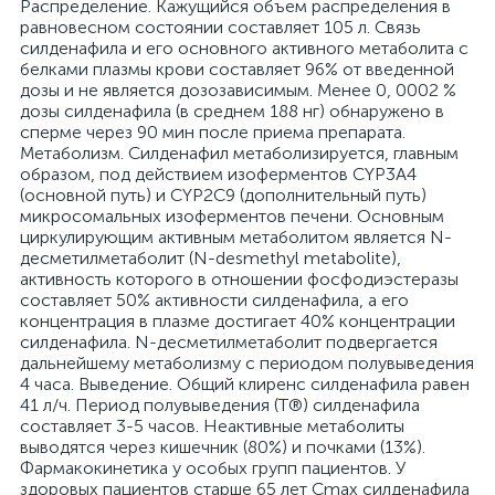
Распределение. Кажущийся объем распределения в
равновесном состоянии составляет 105 л. Связь
силденафила и его основного активного метаболита с
белками плазмы крови составляет 96% от введенной
дозы и не является дозозависимым. Менее 0, 0002 %
дозы силденафила (в среднем 188 нг) обнаружено в
сперме через 90 мин после приема препарата.
Метаболизм. Силденафил метаболизируется, главным
образом, под действием изоферментов CYP3A4
(основной путь) и CYP2C9 (дополнительный путь)
микросомальных изоферментов печени. Основным
циркулирующим активным метаболитом является N-
десметилметаболит (N-desmethyl metabolite),
активность которого в отношении фосфодиэстеразы
составляет 50% активности силденафила, а его
концентрация в плазме достигает 40% концентрации
силденафила. N-десметилметаболит подвергается
дальнейшему метаболизму с периодом полувыведения
4 часа. Выведение. Общий клиренс силденафила равен
41 л/ч. Период полувыведения (T®) силденафила
составляет 3-5 часов. Неактивные метаболиты
выводятся через кишечник (80%) и почками (13%).
Фармакокинетика у особых групп пациентов. У
здоровых пациентов старше 65 лет Cmax силденафила