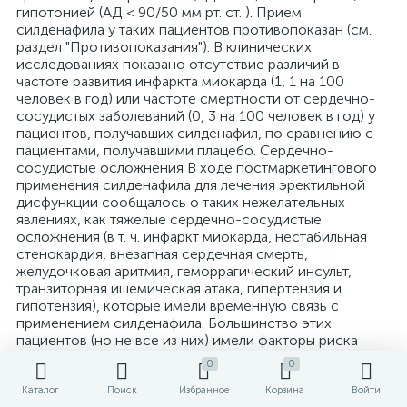
гипотонией (АД < 90/50 мм рт. ст. ). Прием
силденафила у таких пациентов противопоказан (см.
раздел "Противопоказания"). В клинических
исследованиях показано отсутствие различий в
частоте развития инфаркта миокарда (1, 1 на 100
человек в год) или частоте смертности от сердечно-
сосудистых заболеваний (0, 3 на 100 человек в год) у
пациентов, получавших силденафил, по сравнению с
пациентами, получавшими плацебо. Сердечно-
сосудистые осложнения В ходе постмаркетингового
применения силденафила для лечения эректильной
дисфункции сообщалось о таких нежелательных
явлениях, как тяжелые сердечно-сосудистые
осложнения (в т. ч. инфаркт миокарда, нестабильная
стенокардия, внезапная сердечная смерть,
желудочковая аритмия, геморрагический инсульт,
транзиторная ишемическая атака, гипертензия и
гипотензия), которые имели временную связь с
применением силденафила. Большинство этих
пациентов (но не все из них) имели факторы риска
сердечно-сосудистых осложнений. Многие из
0
0
указанных нежелательных явлений наблюдались
вскоре после сексуальной активности и некоторые из
Каталог
Поиск
Избранное
Корзина
Войти