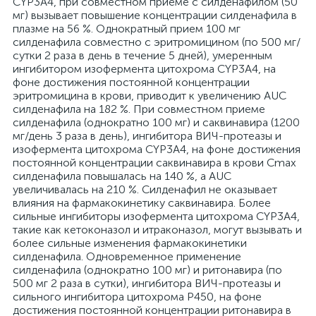
CYP3A4, при совместном приеме с силденафилом (50
мг) вызывает повышение концентрации силденафила в
плазме на 56 %. Однократный прием 100 мг
силденафила совместно с эритромицином (по 500 мг/
сутки 2 раза в день в течение 5 дней), умеренным
ингибитором изофермента цитохрома CYP3A4, на
фоне достижения постоянной концентрации
эритромицина в крови, приводит к увеличению AUC
силденафила на 182 %. При совместном приеме
силденафила (однократно 100 мг) и саквинавира (1200
мг/день 3 раза в день), ингибитора ВИЧ-протеазы и
изофермента цитохрома CYP3A4, на фоне достижения
постоянной концентрации саквинавира в крови Сmaх
силденафила повышалась на 140 %, a AUC
увеличивалась на 210 %. Силденафил не оказывает
влияния на фармакокинетику саквинавира. Более
сильные ингибиторы изофермента цитохрома CYP3A4,
такие как кетоконазол и итраконазол, могут вызывать и
более сильные изменения фармакокинетики
силденафила. Одновременное применение
силденафила (однократно 100 мг) и ритонавира (по
500 мг 2 раза в сутки), ингибитора ВИЧ-протеазы и
сильного ингибитора цитохрома Р450, на фоне
достижения постоянной концентрации ритонавира в