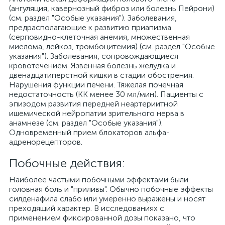
(ангуляция, кавернозный фиброз или болезнь Пейрони)
(см. раздел "Особые указания"). Заболевания,
предрасполагающие к развитию приапизма
(серповидно-клеточная анемия, множественная
миелома, лейкоз, тромбоцитемия) (см. раздел "Особые
указания"). Заболевания, сопровождающиеся
кровотечением. Язвенная болезнь желудка и
двенадцатиперстной кишки в стадии обострения.
Нарушения функции печени. Тяжелая почечная
недостаточность (КК менее 30 мл/мин). Пациенты с
эпизодом развития передней неартериитной
ишемической нейропатии зрительного нерва в
анамнезе (см. раздел "Особые указания").
Одновременный прием блокаторов альфа-
адренорецепторов.
Побочные действия:
Наиболее частыми побочными эффектами были
головная боль и "приливы". Обычно побочные эффекты
силденафила слабо или умеренно выражены и носят
преходящий характер. В исследованиях с
применением фиксированной дозы показано, что