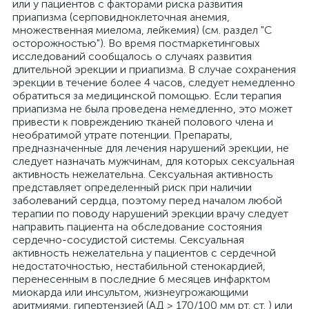
или у пациентов с факторами риска развития
приапизма (серповидноклеточная анемия,
множественная миелома, лейкемия) (см. раздел "С
осторожностью"). Во время постмаркетинговых
исследований сообщалось о случаях развития
длительной эрекции и приапизма. В случае сохранения
эрекции в течение более 4 часов, следует немедленно
обратиться за медицинской помощью. Если терапия
приапизма не была проведена немедленно, это может
привести к повреждению тканей полового члена и
необратимой утрате потенции. Препараты,
предназначенные для лечения нарушений эрекции, не
следует назначать мужчинам, для которых сексуальная
активность нежелательна. Сексуальная активность
представляет определенный риск при наличии
заболеваний сердца, поэтому перед началом любой
терапии по поводу нарушений эрекции врачу следует
направить пациента на обследование состояния
сердечно-сосудистой системы. Сексуальная
активность нежелательна у пациентов с сердечной
недостаточностью, нестабильной стенокардией,
перенесенным в последние 6 месяцев инфарктом
миокарда или инсультом, жизнеугрожающими
аритмиями, гипертензией (АД > 170/100 мм рт. ст. ) или