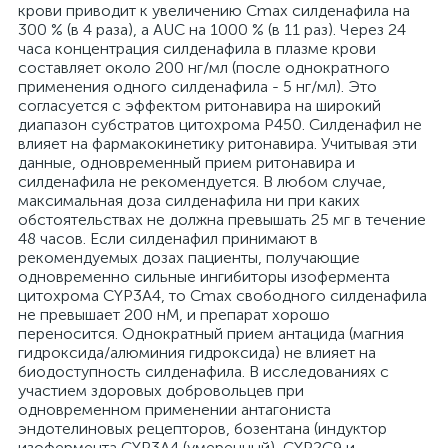
крови приводит к увеличению Сmaх силденафила на
300 % (в 4 раза), a AUC на 1000 % (в 11 раз). Через 24
часа концентрация силденафила в плазме крови
составляет около 200 нг/мл (после однократного
применения одного силденафила - 5 нг/мл). Это
согласуется с эффектом ритонавира на широкий
диапазон субстратов цитохрома Р450. Силденафил не
влияет на фармакокинетику ритонавира. Учитывая эти
данные, одновременный прием ритонавира и
силденафила не рекомендуется. В любом случае,
максимальная доза силденафила ни при каких
обстоятельствах не должна превышать 25 мг в течение
48 часов. Если силденафил принимают в
рекомендуемых дозах пациенты, получающие
одновременно сильные ингибиторы изофермента
цитохрома CYP3A4, то Сmaх свободного силденафила
не превышает 200 нМ, и препарат хорошо
переносится. Однократный прием антацида (магния
гидроксида/алюминия гидроксида) не влияет на
биодоступность силденафила. В исследованиях с
участием здоровых добровольцев при
одновременном применении антагониста
эндотелиновых рецепторов, бозентана (индуктор
изофермента CYP3A4 (умеренный), CYP2C9 и,