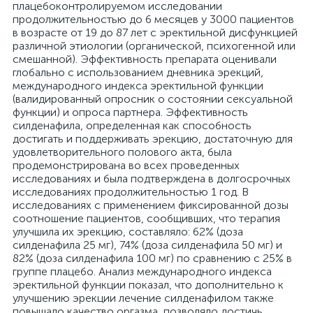
плацебоконтролируемом исследовании
продолжительностью до 6 месяцев у 3000 пациентов
в возрасте от 19 до 87 лет с эректильной дисфункцией
различной этиологии (органической, психогенной или
смешанной). Эффективность препарата оценивали
глобально с использованием дневника эрекций,
международного индекса эректильной функции
(валидированный опросник о состоянии сексуальной
функции) и опроса партнера. Эффективность
силденафила, определенная как способность
достигать и поддерживать эрекцию, достаточную для
удовлетворительного полового акта, была
продемонстрирована во всех проведенных
исследованиях и была подтверждена в долгосрочных
исследованиях продолжительностью 1 год. В
исследованиях с применением фиксированной дозы
соотношение пациентов, сообщивших, что терапия
улучшила их эрекцию, составляло: 62% (доза
силденафила 25 мг), 74% (доза силденафила 50 мг) и
82% (доза силденафила 100 мг) по сравнению с 25% в
группе плацебо. Анализ международного индекса
эректильной функции показал, что дополнительно к
улучшению эрекции лечение силденафилом также
повышало качество оргазма, позволяло достичь