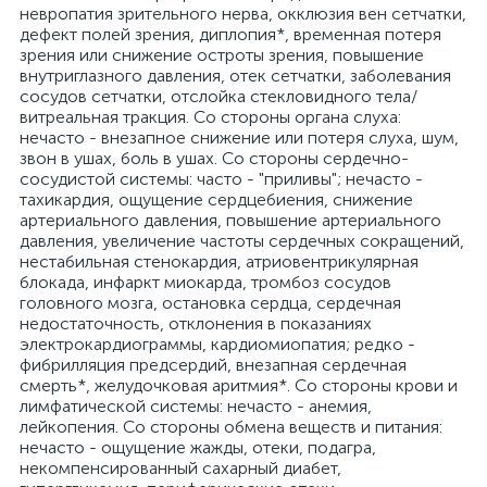
невропатия зрительного нерва, окклюзия вен сетчатки,
дефект полей зрения, диплопия*, временная потеря
зрения или снижение остроты зрения, повышение
внутриглазного давления, отек сетчатки, заболевания
сосудов сетчатки, отслойка стекловидного тела/
витреальная тракция. Со стороны органа слуха:
нечасто - внезапное снижение или потеря слуха, шум,
звон в ушах, боль в ушах. Со стороны сердечно-
сосудистой системы: часто - "приливы"; нечасто -
тахикардия, ощущение сердцебиения, снижение
артериального давления, повышение артериального
давления, увеличение частоты сердечных сокращений,
нестабильная стенокардия, атриовентрикулярная
блокада, инфаркт миокарда, тромбоз сосудов
головного мозга, остановка сердца, сердечная
недостаточность, отклонения в показаниях
электрокардиограммы, кардиомиопатия; редко -
фибрилляция предсердий, внезапная сердечная
смерть*, желудочковая аритмия*. Со стороны крови и
лимфатической системы: нечасто - анемия,
лейкопения. Со стороны обмена веществ и питания:
нечасто - ощущение жажды, отеки, подагра,
некомпенсированный сахарный диабет,