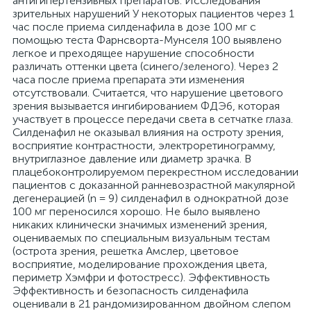
антигипертензивных препаратов. Исследования
зрительных нарушений У некоторых пациентов через 1
час после приема силденафила в дозе 100 мг с
помощью теста Фарнсворта-Мунселя 100 выявлено
легкое и преходящее нарушение способности
различать оттенки цвета (синего/зеленого). Через 2
часа после приема препарата эти изменения
отсутствовали. Считается, что нарушение цветового
зрения вызывается ингибированием ФДЭ6, которая
участвует в процессе передачи света в сетчатке глаза.
Силденафил не оказывал влияния на остроту зрения,
восприятие контрастности, электроретинограмму,
внутриглазное давление или диаметр зрачка. В
плацебоконтролируемом перекрестном исследовании
пациентов с доказанной ранневозрастной макулярной
дегенерацией (n = 9) силденафил в однократной дозе
100 мг переносился хорошо. Не было выявлено
никаких клинически значимых изменений зрения,
оцениваемых по специальным визуальным тестам
(острота зрения, решетка Амслер, цветовое
восприятие, моделирование прохождения цвета,
периметр Хэмфри и фотостресс). Эффективность
Эффективность и безопасность силденафила
оценивали в 21 рандомизированном двойном слепом