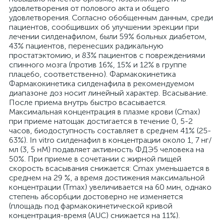
удовлетворения от полового акта и общего
удовлетворения. Согласно обобщенным данным, среди
пациентов, сообщивших об улучшении эрекции при
лечении силденафилом, были 59% больных диабетом,
43% пациентов, перенесших радикальную
простатэктомию, и 83% пациентов с повреждениями
спинного мозга (против 16%, 15% и 12% в группе
плацебо, соответственно). Фармакокинетика
Фармакокинетика силденафила в рекомендуемом
диапазоне доз носит линейный характер. Всасывание.
После приема внутрь быстро всасывается.
Максимальная концентрация в плазме крови (Cmax)
при приеме натощак достигается в течение 0, 5-2
часов, биодоступность составляет в среднем 41% (25-
63%). In vitro силденафил в концентрации около 1, 7 нг/
мл (3, 5 нМ) подавляет активность ФДЭ5 человека на
50%. При приеме в сочетании с жирной пищей
скорость всасывания снижается: Cmax уменьшается в
среднем на 29 %, а время достижения максимальной
концентрации (Тmax) увеличивается на 60 мин, однако
степень абсорбции достоверно не изменяется
(площадь под фармакокинетической кривой
концентрация-время (AUC) снижается на 11%).