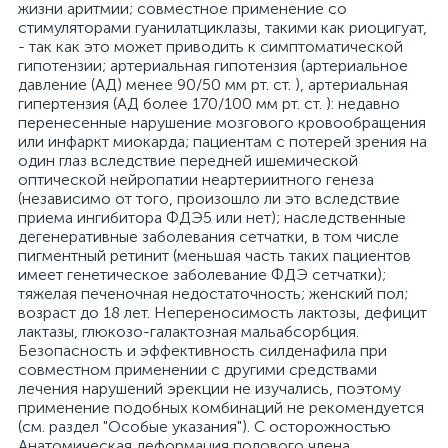
жизни аритмии; совместное применение со
стимуляторами гуанилатциклазы, такими как риоцигуат,
- так как это может приводить к симптоматической
гипотензии; артериальная гипотензия (артериальное
давление (АД) менее 90/50 мм рт. ст. ), артериальная
гипертензия (АД более 170/100 мм рт. ст. ): недавно
перенесенные нарушение мозгового кровообращения
или инфаркт миокарда; пациентам с потерей зрения на
один глаз вследствие передней ишемической
оптической нейропатии неартериитного генеза
(независимо от того, произошло ли это вследствие
приема ингибитора ФДЭ5 или нет); наследственные
дегенеративные заболевания сетчатки, в том числе
пигментный ретинит (меньшая часть таких пациентов
имеет генетическое заболевание ФДЭ сетчатки);
тяжелая печеночная недостаточность; женский пол;
возраст до 18 лет. Непереносимость лактозы, дефицит
лактазы, глюкозо-галактозная мальабсорбция.
Безопасность и эффективность силденафила при
совместном применении с другими средствами
лечения нарушений эрекции не изучались, поэтому
применение подобных комбинаций не рекомендуется
(см. раздел "Особые указания"). С осторожностью
Анатомическая деформация полового члена