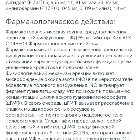
дигидрат (Е 331)) 5, 955 мг, 11, 91 мг или 23, 82 мг,
индигокармин (Е 132) 0, 045 мг, 0, 09 мг или 0, 18 мг.
Фармакологическое действие:
Фармакотерапевтическая группа: средство лечения
эректильной дисфункции - ФДЭ5-ингибитор. Код АТХ:
G04BE03 Фармакологические свойства
Фармакодинамика Препарат для лечения эректильной
дисфункции, восстанавливает в условиях сексуальной
стимуляции нарушенную эректильную функцию путем
увеличения кровотока в половом члене.
Физиологический механизм эрекции включает
высвобождение оксида азота (NO) в пещеристом теле
вследствие полового возбуждения. NO активирует
фермент гуанилатциклазу, что приводит к повышению
концентрации циклического гуанозинмонофосфата
(цГМФ). В свою очередь, цГМФ вызывает расслабление
гладких мышц кровеносных сосудов и,
соответственно, приток крови в пещеристое тело
полового члена. Силденафил представляет собой
селективный ингибитор цГМФ-специфической
фосфодиэстеразы 5-го типа (ФДЭ5), которая вызывает
распад цГМФ в пещеристом теле полового члена. Он