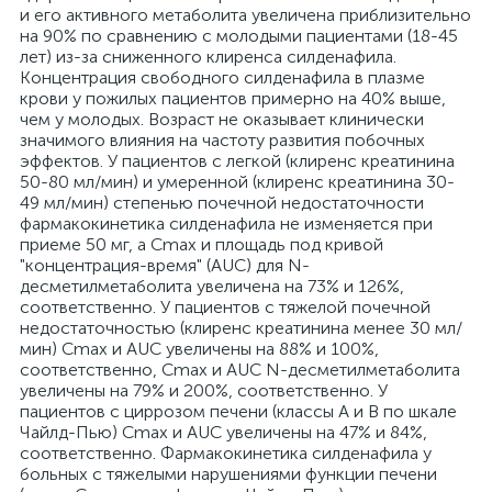
и его активного метаболита увеличена приблизительно
на 90% по сравнению с молодыми пациентами (18-45
лет) из-за сниженного клиренса силденафила.
Концентрация свободного силденафила в плазме
крови у пожилых пациентов примерно на 40% выше,
чем у молодых. Возраст не оказывает клинически
значимого влияния на частоту развития побочных
эффектов. У пациентов с легкой (клиренс креатинина
50-80 мл/мин) и умеренной (клиренс креатинина 30-
49 мл/мин) степенью почечной недостаточности
фармакокинетика силденафила не изменяется при
приеме 50 мг, а Cmax и площадь под кривой
"концентрация-время" (AUC) для N-
десметилметаболита увеличена на 73% и 126%,
соответственно. У пациентов с тяжелой почечной
недостаточностью (клиренс креатинина менее 30 мл/
мин) Cmax и AUC увеличены на 88% и 100%,
соответственно, Cmax и AUC N-десметилметаболита
увеличены на 79% и 200%, соответственно. У
пациентов с циррозом печени (классы А и В по шкале
Чайлд-Пью) Cmax и AUC увеличены на 47% и 84%,
соответственно. Фармакокинетика силденафила у
больных с тяжелыми нарушениями функции печени