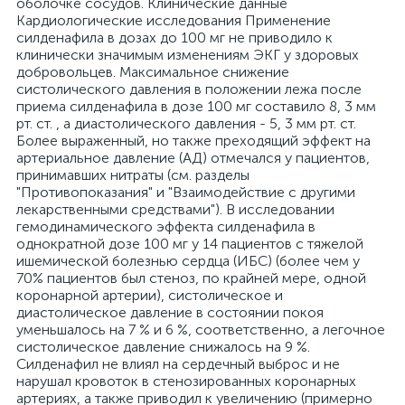
оболочке сосудов. Клинические данные
Кардиологические исследования Применение
силденафила в дозах до 100 мг не приводило к
клинически значимым изменениям ЭКГ у здоровых
добровольцев. Максимальное снижение
систолического давления в положении лежа после
приема силденафила в дозе 100 мг составило 8, 3 мм
рт. ст. , а диастолического давления - 5, 3 мм рт. ст.
Более выраженный, но также преходящий эффект на
артериальное давление (АД) отмечался у пациентов,
принимавших нитраты (см. разделы
"Противопоказания" и "Взаимодействие с другими
лекарственными средствами"). В исследовании
гемодинамического эффекта силденафила в
однократной дозе 100 мг у 14 пациентов с тяжелой
ишемической болезнью сердца (ИБС) (более чем у
70% пациентов был стеноз, по крайней мере, одной
коронарной артерии), систолическое и
диастолическое давление в состоянии покоя
уменьшалось на 7 % и 6 %, соответственно, а легочное
систолическое давление снижалось на 9 %.
Силденафил не влиял на сердечный выброс и не
нарушал кровоток в стенозированных коронарных
артериях, а также приводил к увеличению (примерно