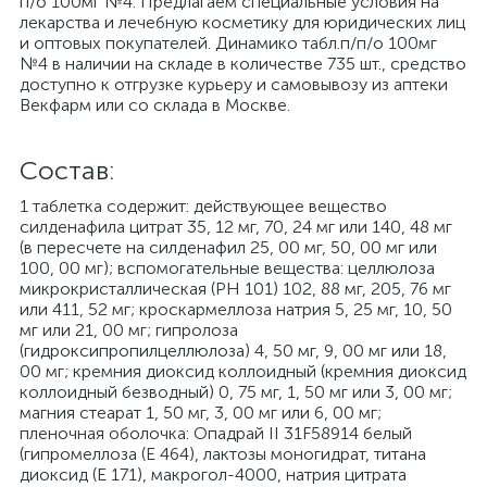
п/о 100мг №4. Предлагаем специальные условия на
лекарства и лечебную косметику для юридических лиц
и оптовых покупателей. Динамико табл.п/п/о 100мг
№4 в наличии на складе в количестве 735 шт., средство
доступно к отгрузке курьеру и самовывозу из аптеки
Векфарм или со склада в Москве.
Cостав:
1 таблетка содержит: действующее вещество
силденафила цитрат 35, 12 мг, 70, 24 мг или 140, 48 мг
(в пересчете на силденафил 25, 00 мг, 50, 00 мг или
100, 00 мг); вспомогательные вещества: целлюлоза
микрокристаллическая (PH 101) 102, 88 мг, 205, 76 мг
или 411, 52 мг; кроскармеллоза натрия 5, 25 мг, 10, 50
мг или 21, 00 мг; гипролоза
(гидроксипропилцеллюлоза) 4, 50 мг, 9, 00 мг или 18,
00 мг; кремния диоксид коллоидный (кремния диоксид
коллоидный безводный) 0, 75 мг, 1, 50 мг или 3, 00 мг;
магния стеарат 1, 50 мг, 3, 00 мг или 6, 00 мг;
пленочная оболочка: Опадрай II 31F58914 белый
(гипромеллоза (Е 464), лактозы моногидрат, титана
диоксид (Е 171), макрогол-4000, натрия цитрата