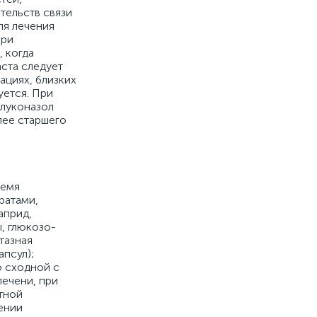
тельств связи
ля лечения
при
 когда
ста следует
ациях, близких
уется. При
флуконазол
олее старшего
ремя
ратами,
априд,
, глюкозо-
тазная
апсул);
о сходной с
печени, при
тной
ении