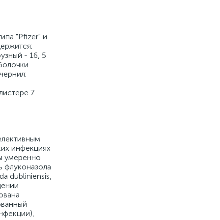
а "Pfizer" и
держится:
узный - 16, 5
оболочки
 чернил:
й
листере 7
елективным
ских инфекциях
мы умеренно
ть флуконазола
 dubliniensis,
едении
ована
зованный
нфекции),