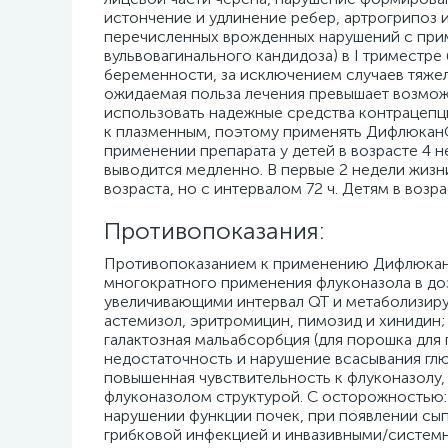
истончение и удлинение ребер, артрогрипоз 
перечисленных врожденных нарушений с прим
вульвовагинального кандидоза) в I триместр
беременности, за исключением случаев тяже
ожидаемая польза лечения превышает возмож
использовать надежные средства контрацепци
к плазменным, поэтому применять Дифлюкан® 
применении препарата у детей в возрасте 4 н
выводится медленно. В первые 2 недели жизни 
возраста, но с интервалом 72 ч. Детям в возра
Противопоказания:
Противопоказанием к применению Дифлюкана
многократного применения флуконазола в до
увеличивающими интервал QT и метаболизир
астемизол, эритромицин, пимозид и хинидин;
галактозная мальабсорбция (для порошка для 
недостаточность и нарушение всасывания глюко
повышенная чувствительность к флуконазолу,
флуконазолом структурой. С осторожностью: 
нарушении функции почек, при появлении сы
грибковой инфекцией и инвазивными/систем