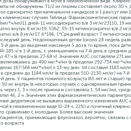
 дозы обнаруживают в моче в неизмененном виде. Клиренс
ы не обнаружены. T1/2 из плазмы составляет около 30 ч.
ол однократно при вагинальном кандидозе и 1 раз/сут или 1
х клинических случаях Таблица. Фармакокинетические пара
(мкг*ч/мл)11 дней-11 месоднократно в/в 3 мг/кг23110, 19 м
тно внутрь 8 мг/кг19, 5362, 55-15 летмногократно в/в 2 мг/к
ратно в/в 8 мг/кг17, 6*196, 1*Средний возраст 7 летмногокра
в последний день. Недоношенным детям (около 28 недель разв
 3-й день до введения максимум 5 доз в то время, пока дети
4-185 ч) в 1-й день, с уменьшением на 7-й день в среднем до
о 47 ч (в пределах 27-68 ч). Значения AUC составляли 271 мк
 увеличивались до 490 мкг*ч/мл (в пределах 292-734 мкг*ч/мл
делах 167-566 мкг*ч/мл) к 13-му дню. Vd составил 1183 мл/кг
 в среднем до 1184 мл/кг (в пределах 510-2130 мл/кг) на 7-й
-й день. У пациентов пожилого возраста (65 лет и старше) п
 50 мг внутрь (в некоторых случаях с одновременным при
 через 1, 3 ч после приема и составляла 1, 54 мкг/мл, сред
влял 46, 2 ч. Значения этих фармакокинетических параметро
ие диуретиков не вызывало выраженного изменения AUC и
очой в неизмененном виде (0-24 ч, 22%) и почечный клирен
е по сравнению с молодыми. Более высокие значения
пациентов, принимающих флуконазол, вероятно, связаны с
о возраста.