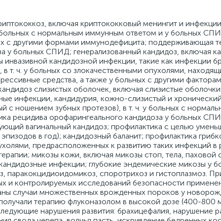
риптококкоз, включая криптококковый менингит и инфекции
ч. у больных с нормальным иммунным ответом и у больных СП
ых с другими формами иммунодефицита; поддерживающая т
а у больных СПИД; генерализованный кандидоз, включая к
 инвазивной кандидозной инфекции, такие как инфекции б
, в т. ч. у больных со злокачественными опухолями, находя
ессивные средства, а также у больных с другими факторам
андидоз слизистых оболочек, включая слизистые оболочки 
ные инфекции, кандидурия, кожно-слизистый и хронически
 с ношением зубных протезов), в т. ч. у больных с нормаль
ика рецидива орофарингеального кандидоза у больных СПИ
рующий вагинальный кандидоз; профилактика с целью умень
 эпизодов в год); кандидозный баланит; профилактика гриб
холями, предрасположенных к развитию таких инфекций в 
ерапии; микозы кожи, включая микозы стоп, тела, паховой 
кандидозные инфекции; глубокие эндемические микозы у б
, паракокцидиоидомикоз, споротрихоз и гистоплазмоз. П
ых и контролируемых исследований безопасности примене
аны случаи множественных врожденных пороков у новорож
 получали терапию флуконазолом в высокой дозе (400-800 м
ледующие нарушения развития: брахицефалия, нарушение р
ия свода черепа, волчья пасть, искривление бедренных кос