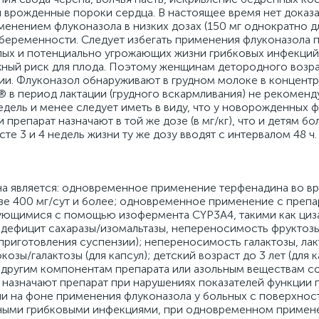
и врожденные пороки сердца. В настоящее время нет доказа
енением флуконазола в низких дозах (150 мг однократно д
е беременности. Следует избегать применения флуконазола 
лых и потенциально угрожающих жизни грибковых инфекций,
ный риск для плода. Поэтому женщинам детородного возра
и. Флуконазол обнаруживают в грудном молоке в концентр
в период лактации (грудного вскармливания) не рекоменд
едель и менее следует иметь в виду, что у новорожденных 
препарат назначают в той же дозе (в мг/кг), что и детям б
сте 3 и 4 недель жизни ту же дозу вводят с интервалом 48 ч.
 является: одновременное применение терфенадина во в
зе 400 мг/сут и более; одновременное применение с препа
ующимися с помощью изофермента CYP3A4, такими как циз
 дефицит сахаразы/изомальтазы, непереносимость фруктозы
приготовления суспензии); непереносимость галактозы, лак
зы/галактозы (для капсул); детский возраст до 3 лет (для к
 другим компонентам препарата или азольным веществам с
назначают препарат при нарушениях показателей функции 
пи на фоне применения флуконазола у больных с поверхнос
ными грибковыми инфекциями, при одновременном примен