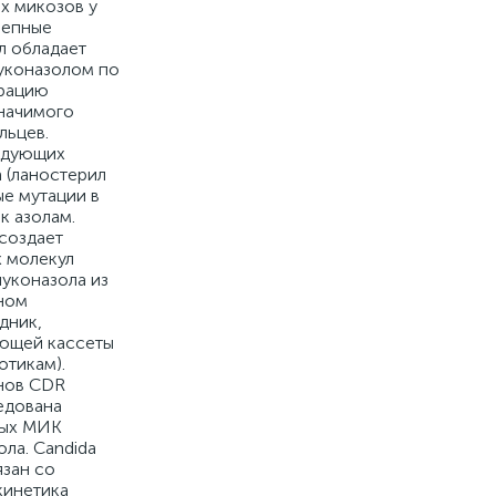
их микозов у
ерепные
л обладает
уконазолом по
трацию
значимого
льцев.
ледующих
 (ланостерил
ые мутации в
к азолам.
создает
х молекул
луконазола из
вном
дник,
ающей кассеты
отикам).
енов CDR
едована
рых МИК
ла. Candida
язан со
кинетика