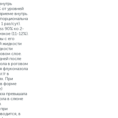
внутрь
% от уровней
приеме внутрь.
ропорциональна
 раз/сут).
ss 90% ко 2-
зкое (11-12%).
ы с его
й жидкости
дкости
овом слое.
 дней после
зола в роговом
ция флуконазола
г/г в
ях. При
 в форме
е)
аза превышала
ола в слюне
.
 при
водится, в