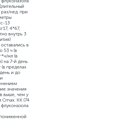
 флуконазола
 Длительный
 раз/нед. при
метры
ес-13
г17, 4*67,
тно внутрь 3
ития)
 оставались в
 53 ч (в
г*ч/мл (в
) на 7-й день
 (в пределах
 день и до
ри
менением
ние значения
в выше, чем у
 Cmax. КК (74
с флуконазола
 пониженной