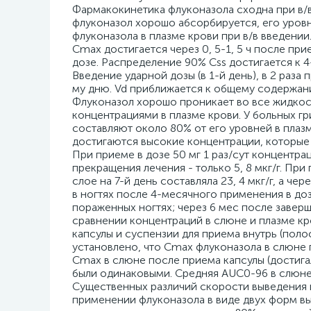
Фармакокинетика флуконазола сходна при в/в
флуконазол хорошо абсорбируется, его уровн
флуконазола в плазме крови при в/в введени
Cmax достигается через 0, 5-1, 5 ч после п
дозе. Распределение 90% Css достигается к 4
Введение ударной дозы (в 1-й день), в 2 раз
му дню. Vd приближается к общему содержани
Флуконазол хорошо проникает во все жидкост
концентрациями в плазме крови. У больных 
составляют около 80% от его уровней в плаз
достигаются высокие концентрации, которые
При приеме в дозе 50 мг 1 раз/сут концентрац
прекращения лечения - только 5, 8 мкг/г. При
слое на 7-й день составляла 23, 4 мкг/г, а че
в ногтях после 4-месячного применения в дозе 
пораженных ногтях; через 6 мес после завер
сравнении концентраций в слюне и плазме кр
капсулы и суспензии для приема внутрь (поло
установлено, что Cmax флуконазола в слюне 
Cmax в слюне после приема капсулы (достигал
были одинаковыми. Средняя AUC0-96 в слюне 
Существенных различий скорости выведения 
применении флуконазола в виде двух форм вы