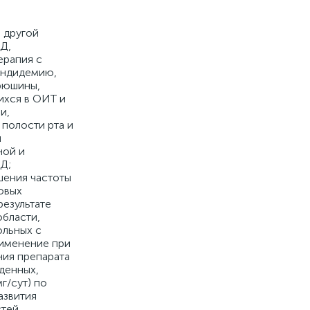
 другой
ИД,
ерапия с
андидемию,
рюшины,
щихся в ОИТ и
и,
полости рта и
й
ной и
Д;
шения частоты
ковых
результате
области,
ольных с
рименение при
ния препарата
денных,
г/сут) по
азвития
тей,