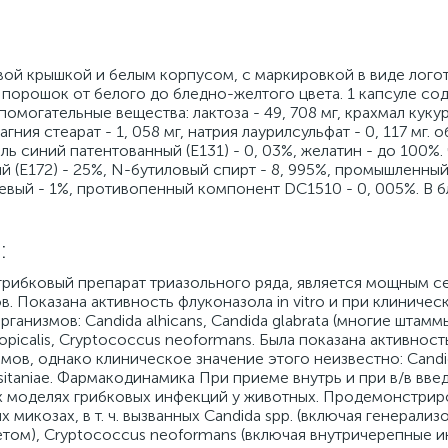
й крышкой и белым корпусом, с маркировкой в виде логотип
 порошок от белого до бледно-желтого цвета. 1 капсуле со
могательные вещества: лактоза - 49, 708 мг, крахмал кукур
гния стеарат - 1, 058 мг, натрия лаурилсульфат - 0, 117 мг. 
тель синий патентованный (Е131) - 0, 03%, желатин - до 100%.
ый (Е172) - 25%, N-бутиловый спирт - 8, 995%, промышленны
евый - 1%, противопенный компонент DC1510 - 0, 005%. В б
:
рибковый препарат триазольного ряда, является мощным с
в. Показана активность флуконазола in vitro и при клиниче
анизмов: Candida alhicans, Candida glabrata (многие штам
 tropicalis, Cryptococcus neoformans. Была показана активнос
ов, однако клиническое значение этого неизвестно: Candida
 lusitaniae. Фармакодинамика При приеме внутрь и при в/в вв
ых моделях грибковых инфекций у животных. Продемонстрир
микозах, в т. ч. вызванных Candida spp. (включая генерали
том), Cryptococcus neoformans (включая внутричерепные и