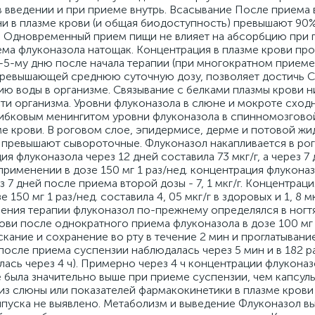
 введении и при приеме внутрь. Всасывание После приема 
и в плазме крови (и общая биодоступность) превышают 90
и. Одновременный прием пищи не влияет на абсорбцию при 
риема флуконазола натощак. Концентрация в плазме крови п
-5-му дню после начала терапии (при многократном приеме 1
а превышающей среднюю суточную дозу, позволяет достичь C
ю воды в организме. Связывание с белками плазмы крови ни
и организма. Уровни флуконазола в слюне и мокроте сходн
грибковым менингитом уровни флуконазола в спинномозгово
ме крови. В роговом слое, эпидермисе, дерме и потовой жи
 превышают сывороточные. Флуконазол накапливается в рог
ия флуконазола через 12 дней составила 73 мкг/г, а через 7
 применении в дозе 150 мг 1 раз/нед. концентрация флукона
рез 7 дней после приема второй дозы - 7, 1 мкг/г. Концентра
150 мг 1 раз/нед. составила 4, 05 мкг/г в здоровых и 1, 8 мк
шения терапии флуконазол по-прежнему определялся в ногт
ови после однократного приема флуконазола в дозе 100 мг
скание и сохранение во рту в течение 2 мин и проглатывани
после приема суспензии наблюдалась через 5 мин и в 182 р
ась через 4 ч). Примерно через 4 ч концентрации флуконаз
была значительно выше при приеме суспензии, чем капсулы
из слюны или показателей фармакокинетики в плазме крови
пуска не выявлено. Метаболизм и выведение Флуконазол вы