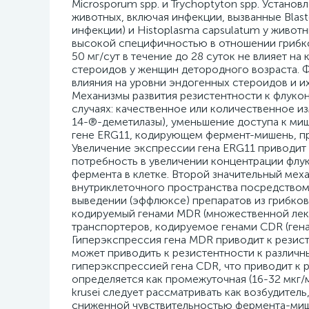
Microsporum spp. и Trychoptyton spp. Устано
животных, включая инфекции, вызванные Blasto
инфекции) и Histoplasma capsulatum у живо
высокой специфичностью в отношении грибко
50 мг/сут в течение до 28 суток не влияет н
стероидов у женщин детородного возраста. Ф
влияния на уровни эндогенных стероидов и 
Механизмы развития резистентности к флукон
случаях: качественное или количественное 
14-®-деметилазы), уменьшение доступа к миш
гене ERG11, кодирующем фермент-мишень, п
Увеличение экспрессии гена ERG11 приводит
потребность в увеличении концентрации флук
фермента в клетке. Второй значительный мех
внутриклеточного пространства посредством 
выведении (эффлюксе) препаратов из грибков
кодируемый генами MDR (множественной лек
транспортеров, кодируемое генами CDR (гена
Гиперэкспрессия гена MDR приводит к резист
может приводить к резистентности к различны
гиперэкспрессией гена CDR, что приводит к 
определяется как промежуточная (16-32 мкг/
krusei следует рассматривать как возбудител
сниженной чувствительностью фермента-миш