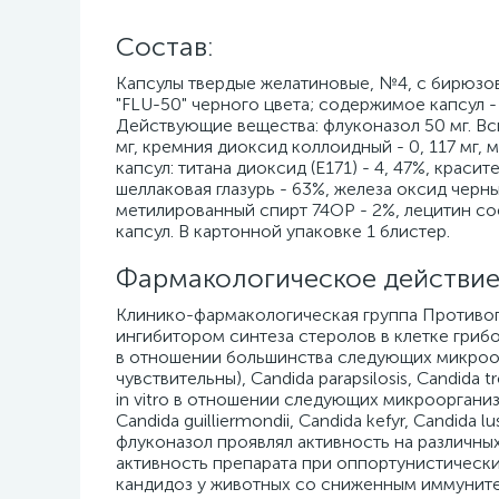
Cостав:
Капсулы твердые желатиновые, №4, с бирюзово
"FLU-50" черного цвета; содержимое капсул -
Действующие вещества: флуконазол 50 мг. Вспо
мг, кремния диоксид коллоидный - 0, 117 мг, ма
капсул: титана диоксид (E171) - 4, 47%, краси
шеллаковая глазурь - 63%, железа оксид черн
метилированный спирт 74ОР - 2%, лецитин со
капсул. В картонной упаковке 1 блистер.
Фармакологическое действие
Клинико-фармакологическая группа Противог
ингибитором синтеза стеролов в клетке грибо
в отношении большинства следующих микроорг
чувствительны), Candida parapsilosis, Candida
in vitro в отношении следующих микроорганизм
Candida guilliermondii, Candida kefyr, Candida
флуконазол проявлял активность на различн
активность препарата при оппортунистических 
кандидоз у животных со сниженным иммуните