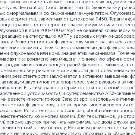
влена также активность флуконазола на моделях эндемическ
myces dermatitidis, Coccidioides immitis (включая внутрич
тных с нормальным и со сниженным иммунитетом. Флуконазо
вых ферментов, зависимых от цитохрома P450. Терапия фл
а концентрацию тестостерона в плазме у мужчин или концен
луконазол в дозе 200-400 мг/сут не оказывал клинически 
их реакцию на стимуляцию АКТГ у здоровых мужчин-доброво
азолу Резистентность к флуконазолу может развиться в с
изменение фермента, являющегося мишенью для флуконазола
ени флуконазола или комбинация этих механизмов. Точечн
риводят к видоизменению мишени и снижению аффинности 
 к продукции высоких концентраций фермента-мишени, что 
оназола во внутриклеточной жидкости для подавления все
анизм резистентности заключается в активном выведении ф
активации двух типов транспортеров, участвующих в акти
ой клетки. К таким транспортерам относится главный посре
арственной устойчивости), и суперсемейство АТФ-связыв
ми резистентности грибов Candida spp. к азоловым антимик
ентности к флуконазолу, в то же время гиперэкспрессия г
м азолам. Резистентность к Candida glabrata обычно опоср
резистентности ко многим азолам. Для тех штаммов, у кото
мл) рекомендуется применять максимальные дозы флуконазо
ь, резистентный к флуконазолу. Механизм резистентности св
ени к ингибирующему воздействию флуконазола. Фармако