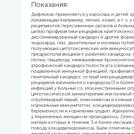
Показания:
Дифлюкан применяется у взрослых и детей: к
локализации (например, легких, кожи), в т. 
реципиентов пересаженных органов и больн
целью профилактики рецидивов криптококкоз
диссеминированный кандидоз и другие формы
эндокарда, глаз, дыхательных и мочевых путей
получающих цитотоксические или иммуносупр
предрасполагающими к развитию кандидоза; к
глотки, пищевода, неинвазивные бронхолегоч
атрофический кандидоз полости рта (связанный
подавленной иммунной функцией; профилакт
генитальный кандидоз; острый или рецидиви
рецидивов вагинального кандидоза (3 и более
инфекций у больных со злокачественными опу
цитотоксической химиотерапии или лучевой т
отрубевидный лишай, онихомикозы и кожные 
нормальным иммунитетом, кокцидиоидомикоз
беременности и кормлении грудью: Адекватн
у беременных женщин не проводилось. Опис
матери которых в течение 3 и более месяцев
поводу кокцидиоидомикоза. Были отмечены с
лицевой части черепа, нарушение формирован