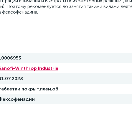
нтрации внимания и быстроты психомоторных реакций (за
й). Поэтому рекомендуется до занятия такими видами деят
м фексофенадина.
10006953
Sanofi-Winthrop Industrie
31.07.2028
таблетки покрыт.плен.об.
Фексофенадин