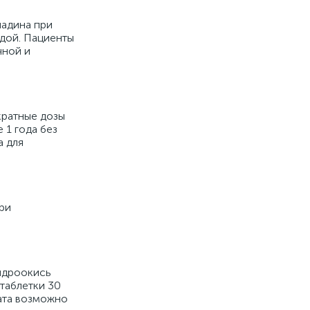
надина при
едой. Пациенты
чной и
кратные дозы
е 1 года без
а для
ри
идроокись
 таблетки 30
ата возможно