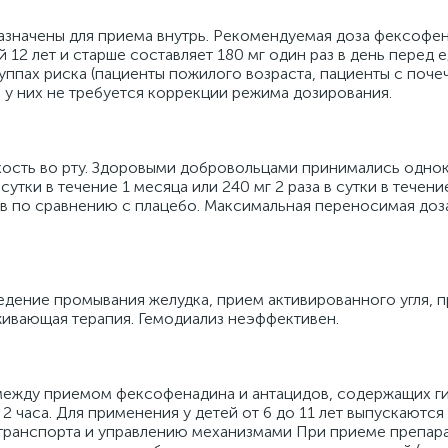
назначены для приема внутрь. Рекомендуемая доза фексофе
 12 лет и старше составляет 180 мг один раз в день перед 
уппах риска (пациенты пожилого возраста, пациенты с поче
 у них не требуется коррекции режима дозирования.
хость во рту. Здоровыми добровольцами принимались одно
 сутки в течение 1 месяца или 240 мг 2 раза в сутки в течени
в по сравнению с плацебо. Максимальная переносимая доз
дение промывания желудка, прием активированного угля, п
ивающая терапия. Гемодиализ неэффективен.
между приемом фексофенадина и антацидов, содержащих г
2 часа. Для применения у детей от 6 до 11 лет выпускаются
отранспорта и управлению механизмами При приеме препар