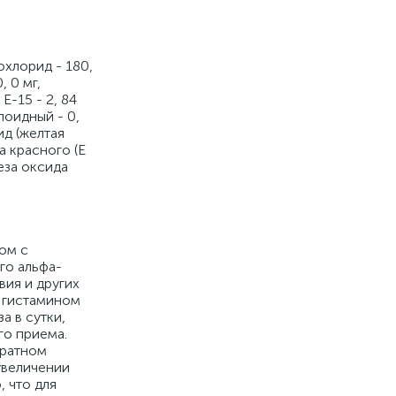
хлорид - 180,
 0 мг,
Е-15 - 2, 84
ллоидный - 0,
ид (желтая
а красного (Е
еза оксида
ом с
го альфа-
вия и других
х гистамином
а в сутки,
го приема.
кратном
увеличении
, что для