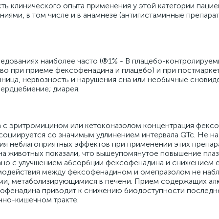
ть клинического опыта применения у этой категории пациен
иями, в том числе и в анамнезе (антигистаминные препара
едованиях наиболее часто (®1% - В плацебо-контролируем
ово при приеме фексофенадина и плацебо) и при постмарке
нница, нервозность и нарушения сна или необычные сновид
сердцебиение; диарея.
с эритромицином или кетоконазолом концентрация фексо
 ассоциируется со значимым удлинением интервала QTc. Не 
ия неблагоприятных эффектов при применении этих препар
на животных показали, что вышеупомянутое повышение пла
ано с улучшением абсорбции фексофенадина и снижением 
имодействия между фексофенадином и омепразолом не наб
ами, метаболизирующимися в печени. Прием содержащих а
ксофенадина приводит к снижению биодоступности последн
чно-кишечном тракте.