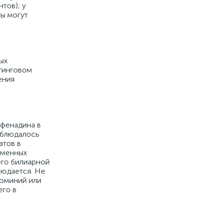
тов); у
ты могут
ых
тинговом
ения
фенадина в
наблюдалось
атов в
зменных
его билиарной
людается. Не
люминий или
его в