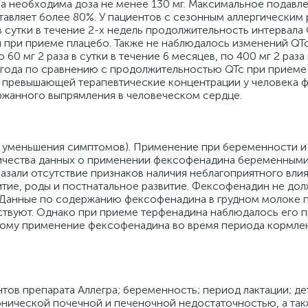
ла необходима доза не менее 130 мг. Максимальное подавл
авляет более 80%. У пациентов с сезонным аллергическим 
 сутки в течение 2-х недель продолжительность интервала 
й при приеме плацебо. Также не наблюдалось изменений QT
 мг 2 раза в сутки в течение 6 месяцев, по 400 мг 2 раза 
е 1 года по сравнению с продолжительностью QTc при приеме
а превышающей терапевтические концентрации у человека
ержанного выпрямления в человеческом сердце.
я уменьшения симптомов). Применение при беременности 
личества данных о применении фексофенадина беременным
зали отсутствие признаков наличия неблагоприятного влия
тие, роды и постнатальное развитие. Фексофенадин не до
 Данные по содержанию фексофенадина в грудном молоке п
твуют. Однако при приеме терфенадина наблюдалось его 
тому применение фексофенадина во время периода кормлен
тов препарата Аллегра; беременность; период лактации; де
ронической почечной и печеночной недостаточностью, а так