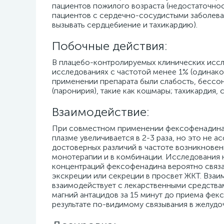
пациентов пожилого возраста (недостаточнос
пациентов с сердечно-сосудистыми заболеван
вызывать сердцебиение и тахикардию).
Побочные действия:
В плацебо-контролируемых клинических иссл
исследованиях с частотой менее 1% (одинак
применении препарата были слабость, бессо
(паронирия), такие как кошмары; тахикардия, 
Взаимодействие:
При совместном применении фексофенадина 
плазме увеличивается в 2-3 раза, но это не
достоверных различий в частоте возникновен
монотерапии и в комбинации. Исследования 
концентраций фексофенадина вероятно связ
экскреции или секреции в просвет ЖКТ. Вза
взаимодействует с лекарственными средств
магний антацидов за 15 минут до приема фе
результате по-видимому связывания в желудо