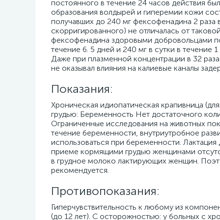
постоянного в течение 24 часов действия бы
образования волдырей и гиперемии кожи сост
получавших до 240 мг фексофенадина 2 раза в
скорригированного) не отличалась от таково
фексофенадина здоровыми добровольцами по 60
течение 6. 5 дней и 240 мг в сутки в течени
Даже при плазменной концентрации в 32 раз
не оказывал влияния на калиевые каналы зад
Показания:
Хроническая идиопатическая крапивница (дл
грудью: Беременность Нет достаточного ко
Ограниченные исследования на животных пока
течение беременности, внутриутробное разви
использоваться при беременности. Лактация
приеме кормящими грудью женщинами отсутс
в грудное молоко лактирующих женщин. Поэ
рекомендуется.
Противопоказания:
Гиперчувствительность к любому из компонен
(до 12 лет). С осторожностью: у больных с х