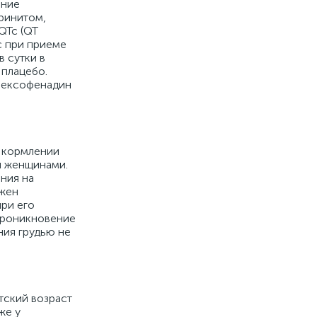
ение
ринитом,
QTc (QT
c при приеме
в сутки в
 плацебо.
 фексофенадин
и кормлении
и женщинами.
ния на
лжен
ри его
проникновение
ия грудью не
тский возраст
же у