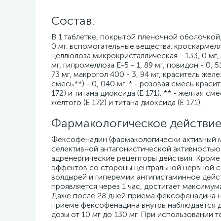
Cостав:
В 1 таблетке, покрытой пленочной оболочкой
0 мг. вспомогательные вещества: кроскармелло
целлюлоза микрокристаллическая - 133, 0 мг, м
мг, гипромеллоза Е-5 - 1, 89 мг, повидон - 0, 
73 мг, макрогол 400 - 3, 94 мг, краситель жел
смесь**) - 0, 040 мг. * - розовая смесь крас
172) и титана диоксида (Е 171). ** - желтая 
желтого (Е 172) и титана диоксида (Е 171).
Фармакологическое действие
Фексофенадин (фармакологически активный м
селективной антагонистической активностью
адренергические рецепторы действия. Кроме 
эффектов со стороны центральной нервной с
волдырей и гиперемии антигистаминное дейст
проявляется через 1 час, достигает максимум
Даже после 28 дней приема фексофенадина н
приеме фексофенадина внутрь наблюдается д
дозы от 10 мг до 130 мг. При использовании 