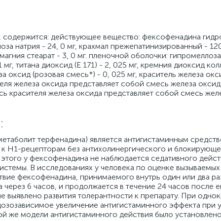
, содержится: действующее вещество: фексофенадина гидро
за натрия - 24, 0 мг, крахмал прежепатинизированный - 120,
агния стеарат - 3, 0 мг. пленочной оболочки: гипромеллоза 
51 мг, титана диоксид (Е 171) - 2, 025 мг, кремния диоксид ко
еза оксид (розовая смесь*) - 0, 025 мг, краситель железа окс
ителя железа оксида представляет собой смесь железа оксид
смесь красителя железа оксида представляет собой смесь жел
:
етаболит терфенадина) является антигистаминным средств
 к Н1-рецепторам без антихолинергического и блокирующе
этого у фексофенадина не наблюдается седативного дейст
истемы. В исследованиях у человека по оценке вызываемы
вие фексофенадина, принимаемого внутрь один или два раз
а через 6 часов, и продолжается в течение 24 часов после е
е выявлено развития толерантности к препарату. При одно
озозависимое увеличение антигистаминного эффекта при 
той же модели антигистаминного действия было установлено