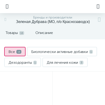
Бренды и производители
Зеленая Дубрава (МО, п/о Краснозаводск)
Товары
Описание
16
Все
Биологически активные добавки
16
1
Дезодоранты
Для лечения кожи
1
3
Маникюр и педикюр
1
Медицинские изделия и расходные материалы
2
Противовирусные средства
3