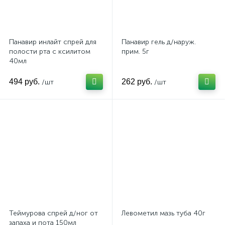
Средства для ухода за полостью рта
1
Средства женской гигиены
1
Панавир инлайт спрей для
Панавир гель д/наруж.
Уход за лицом
Уход за телом
1
2
полости рта с ксилитом
прим. 5г
40мл
494 руб.
262 руб.
/шт
/шт
Теймурова спрей д/ног от
Левометил мазь туба 40г
запаха и пота 150мл