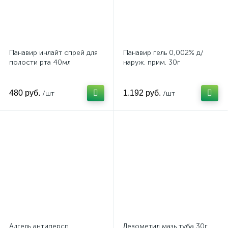
Панавир инлайт спрей для
Панавир гель 0,002% д/
полости рта 40мл
наруж. прим. 30г
480 руб.
1.192 руб.
/шт
/шт
Алгель антиперсп.
Левометил мазь туба 30г