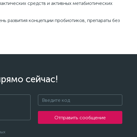
актических средств и активных метабиотических
ень развития концепции пробиотиков, препараты без
прямо сейчас!
Отправить сообщение
ных