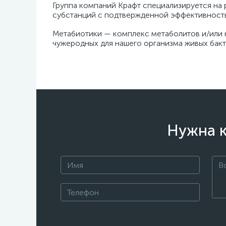
Группа компаний Крафт специализируется на
субстанций с подтвержденной эффективност
Метабиотики — комплекс метаболитов и/или н
чужеродных для нашего организма живых бакт
Нужна к