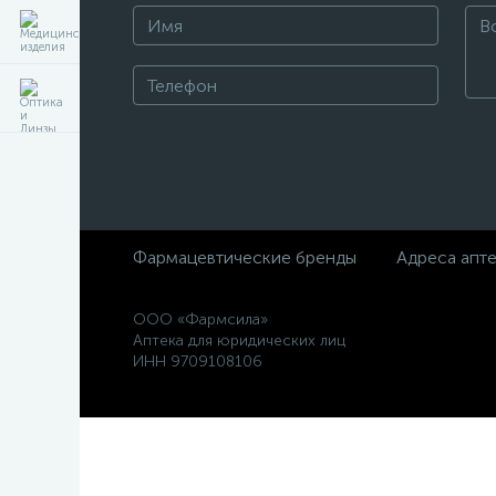
Фармацевтические бренды
Адреса апт
ООО «Фармсила»
Аптека для юридических лиц
ИНН 9709108106