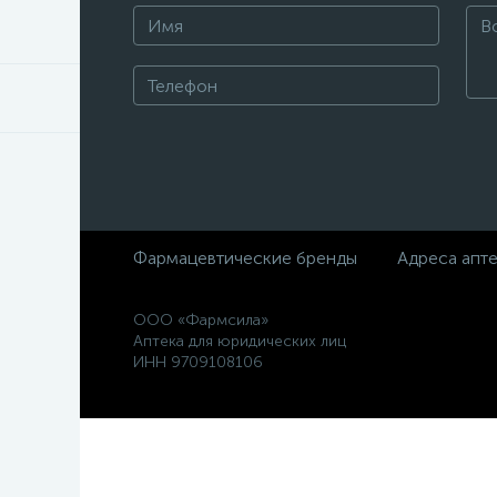
Фармацевтические бренды
Адреса апт
ООО «Фармсила»
Аптека для юридических лиц
ИНН 9709108106