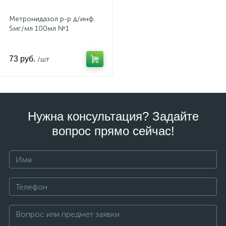
Метронидазол р-р д/инф.
5мг/мл 100мл №1
73 руб.
/шт
Нужна консультация? Задайте
вопрос прямо сейчас!